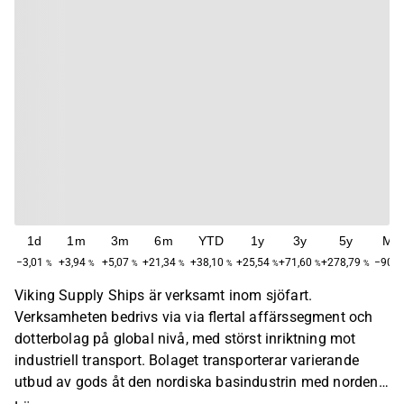
1d
1m
3m
6m
YTD
1y
3y
5y
Ma
−3,01
+3,94
+5,07
+21,34
+38,10
+25,54
+71,60
+278,79
−90,7
%
%
%
%
%
%
%
%
Viking Supply Ships är verksamt inom sjöfart.
Verksamheten bedrivs via via flertal affärssegment och
dotterbolag på global nivå, med störst inriktning mot
industriell transport. Bolaget transporterar varierande
utbud av gods åt den nordiska basindustrin med norden
som geografisk bas. Störst aktivitet återfinns inom