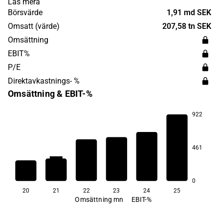
Läs mera
offshore och isbrytning i framför allt arktiska och
Börsvärde
1,91 md SEK
subarktiska områden.
Omsatt (värde)
207,58 tn SEK
Omsättning
EBIT%
P/E
Direktavkastnings- %
Omsättning & EBIT-%
922
18,2
15,3
2,3
461
−10,0
−37,5
−62,9
0
20
21
22
23
24
25
Omsättning mn
EBIT-%