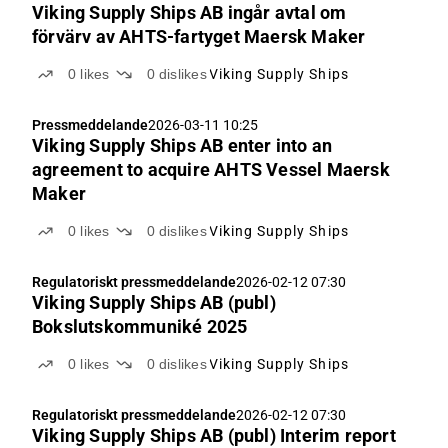
Viking Supply Ships AB ingår avtal om
förvärv av AHTS-fartyget Maersk Maker
0
likes
0
dislikes
Viking Supply Ships
Pressmeddelande
2026-03-11 10:25
Viking Supply Ships AB enter into an
agreement to acquire AHTS Vessel Maersk
Maker
0
likes
0
dislikes
Viking Supply Ships
Regulatoriskt pressmeddelande
2026-02-12 07:30
Viking Supply Ships AB (publ)
Bokslutskommuniké 2025
0
likes
0
dislikes
Viking Supply Ships
Regulatoriskt pressmeddelande
2026-02-12 07:30
Viking Supply Ships AB (publ) Interim report