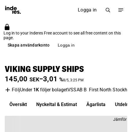
Logga in
Log in to your Inderes Free account to see all free content on this
page.
Skapa användarkonto
Logga in
VIKING SUPPLY SHIPS
145,00
−3,01
SEK
%
8/5, 3:25 PM
Under
1K
följer bolaget
VSSAB B
First North Stockho
Följ
Översikt
Nyckeltal & Estimat
Ägarlista
Utdelni
Jämför