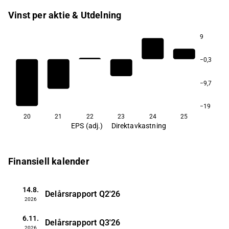
Vinst per aktie & Utdelning
9
−0,3
−9,7
−19
20
21
22
23
24
25
EPS (adj.)
Direktavkastning
Finansiell kalender
14.8.
Delårsrapport
Q2'26
2026
6.11.
Delårsrapport
Q3'26
2026