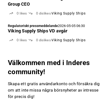
Group CEO
0
likes
0
dislikes
Viking Supply Ships
Regulatoriskt pressmeddelande
2026-05-05 06:30
Viking Supply Ships VD avgår
0
likes
0
dislikes
Viking Supply Ships
Välkommen med i Inderes
community!
Skapa ett gratis användarkonto och försäkra dig
om att inte missa några börsnyheter av intresse
för precis dig!