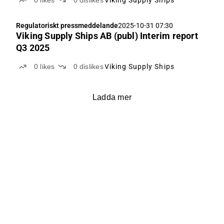
0
likes
0
dislikes
Viking Supply Ships
Regulatoriskt pressmeddelande
2025-10-31 07:30
Viking Supply Ships AB (publ) Interim report
Q3 2025
0
likes
0
dislikes
Viking Supply Ships
Ladda mer