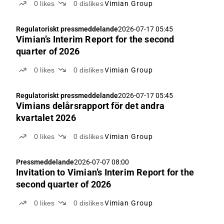
0
likes
0
dislikes
Vimian Group
Regulatoriskt pressmeddelande
2026-07-17 05:45
Vimian’s Interim Report for the second
quarter of 2026
0
likes
0
dislikes
Vimian Group
Regulatoriskt pressmeddelande
2026-07-17 05:45
Vimians delårsrapport för det andra
kvartalet 2026
0
likes
0
dislikes
Vimian Group
Pressmeddelande
2026-07-07 08:00
Invitation to Vimian’s Interim Report for the
second quarter of 2026
0
likes
0
dislikes
Vimian Group