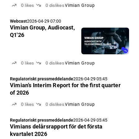
0
likes
0
dislikes
Vimian Group
Webcast
2026-04-29 07:00
Vimian Group, Audiocast,
Q1'26
0
likes
0
dislikes
Vimian Group
Regulatoriskt pressmeddelande
2026-04-29 05:45
Vimian’s Interim Report for the first quarter
of 2026
0
likes
0
dislikes
Vimian Group
Regulatoriskt pressmeddelande
2026-04-29 05:45
Vimians delårsrapport för det första
kvartalet 2026