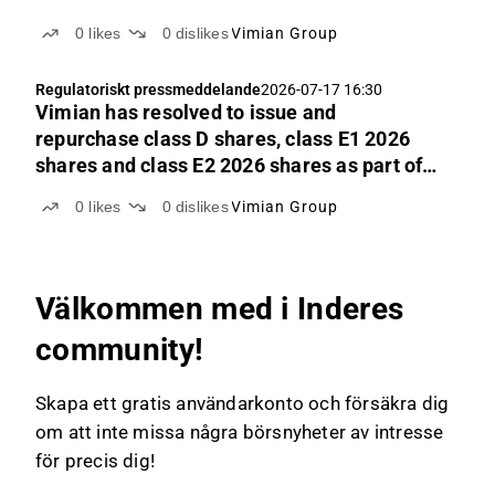
0
likes
0
dislikes
Vimian Group
Regulatoriskt pressmeddelande
2026-07-17 16:30
Vimian has resolved to issue and
repurchase class D shares, class E1 2026
shares and class E2 2026 shares as part of
its long-term incentive program 2026
0
likes
0
dislikes
Vimian Group
Välkommen med i Inderes
community!
Skapa ett gratis användarkonto och försäkra dig
om att inte missa några börsnyheter av intresse
för precis dig!