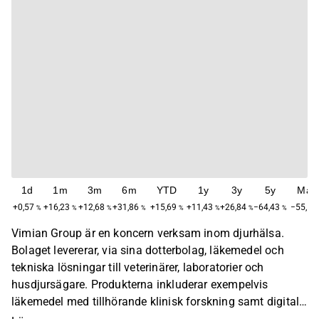
1d
1m
3m
6m
YTD
1y
3y
5y
Max
+0,57
+16,23
+12,68
+31,86
+15,69
+11,43
+26,84
−64,43
−55,19
%
%
%
%
%
%
%
%
Vimian Group är en koncern verksam inom djurhälsa.
Bolaget levererar, via sina dotterbolag, läkemedel och
tekniska lösningar till veterinärer, laboratorier och
husdjursägare. Produkterna inkluderar exempelvis
läkemedel med tillhörande klinisk forskning samt digitala
plattformar för veterinärkliniker. Bolaget är verksamma