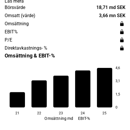
Läs mera
på en global nivå med huvudkontor i Stockholm.
Börsvärde
18,71 md SEK
Omsatt (värde)
3,66 mn SEK
Omsättning
EBIT%
P/E
Direktavkastnings- %
Omsättning & EBIT-%
4,6
3,1
15,7
14,0
1,5
13,1
12,5
12,4
0
21
22
23
24
25
Omsättning md
EBIT-%