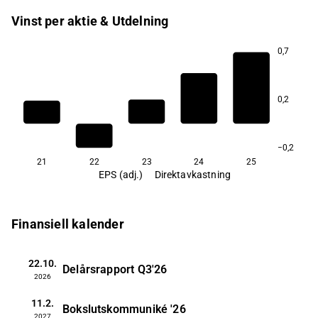
Vinst per aktie & Utdelning
0,7
0,2
−0,2
21
22
23
24
25
EPS (adj.)
Direktavkastning
Finansiell kalender
22.10.
Delårsrapport
Q3'26
2026
11.2.
Bokslutskommuniké
'26
2027