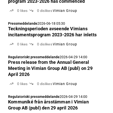
program 2023-2026 has commenced
0
likes
0
dislikes
Vimian Group
Pressmeddelande
2026-06-18 05:30
Teckningsperioden avseende Vimians
incitamentsprogram 2023-2026 har inletts
0
likes
0
dislikes
Vimian Group
Regulatoriskt pressmeddelande
2026-04-29 14:00
Press release from the Annual General
Meeting in Vimian Group AB (publ) on 29
April 2026
0
likes
0
dislikes
Vimian Group
Regulatoriskt pressmeddelande
2026-04-29 14:00
Kommuniké från årsstämman i Vimian
Group AB (publ) den 29 april 2026