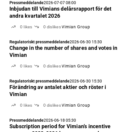
Pressmeddelande
2026-07-07 08:00
Inbjudan till Vimians delårsrapport för det
andra kvartalet 2026
0
likes
0
dislikes
Vimian Group
Regulatoriskt pressmeddelande
2026-06-30 15:30
Change in the number of shares and votes in
Vimian
0
likes
0
dislikes
Vimian Group
Regulatoriskt pressmeddelande
2026-06-30 15:30
Förändring av antalet aktier och röster i
Vimian
0
likes
0
dislikes
Vimian Group
Pressmeddelande
2026-06-18 05:30
Subscription period for Vimian’s incentive