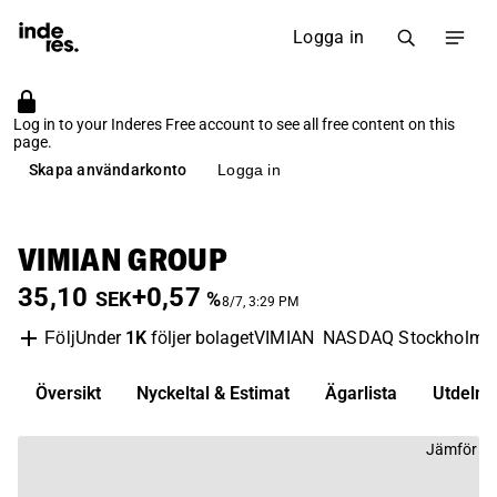
Logga in
Log in to your Inderes Free account to see all free content on this
page.
Skapa användarkonto
Logga in
VIMIAN GROUP
35,10
+0,57
SEK
%
8/7, 3:29 PM
Under
1K
följer bolaget
VIMIAN
NASDAQ Stockholm
Följ
Översikt
Nyckeltal & Estimat
Ägarlista
Utdelni
Jämför