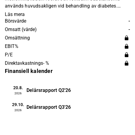
används huvudsakligen vid behandling av diabetes.
Bolaget är verksamt på global nivå, med störst närvaro
Läs mera
på den nordiska marknaden. Vistin Pharma grundades
Börsvärde
-
2015 och har sitt huvudkontor i Oslo.
Omsatt (värde)
-
Omsättning
EBIT%
P/E
Direktavkastnings- %
Finansiell kalender
20.8.
Delårsrapport
Q2'26
2026
29.10.
Delårsrapport
Q3'26
2026