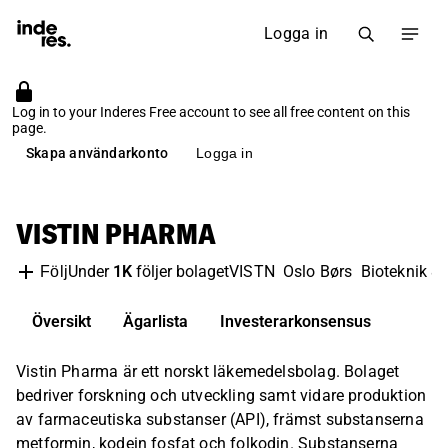
Logga in
Log in to your Inderes Free account to see all free content on this
page.
Skapa användarkonto
Logga in
VISTIN PHARMA
Under
1K
följer bolaget
VISTN
Oslo Børs
Bioteknik &
Följ
Översikt
Ägarlista
Investerarkonsensus
Vistin Pharma är ett norskt läkemedelsbolag. Bolaget
bedriver forskning och utveckling samt vidare produktion
av farmaceutiska substanser (API), främst substanserna
metformin, kodein fosfat och folkodin. Substanserna