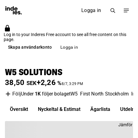
Logga in
Log in to your Inderes Free account to see all free content on this
page.
Skapa användarkonto
Logga in
W5 SOLUTIONS
38,50
+2,26
SEK
%
8/7, 3:29 PM
Under
1K
följer bolaget
W5
First North Stockholm
Ind
Följ
Översikt
Nyckeltal & Estimat
Ägarlista
Utdelni
Jämför