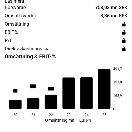
Läs mera
internationellt. W5 Solutions grundades 2018, men har ett
Börsvärde
753,03 mn SEK
industriellt arv sedan 1940-talet. Huvudkontoret ligger i
Omsatt (värde)
3,36 mn SEK
Stockholm.
Omsättning
EBIT%
P/E
Direktavkastnings- %
Omsättning & EBIT-%
491,7
327,8
11,7
10,0
8,5
7,7
163,9
1,2
−1,6
0
20
21
22
23
24
25
Omsättning mn
EBIT-%