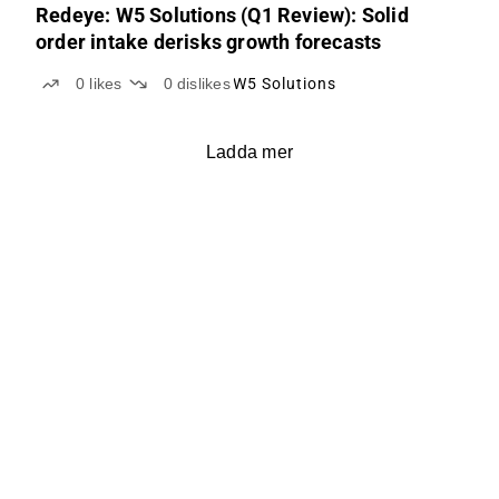
Redeye: W5 Solutions (Q1 Review): Solid
order intake derisks growth forecasts
0
likes
0
dislikes
W5 Solutions
Ladda mer