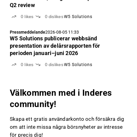
Q2 review
0
likes
0
dislikes
W5 Solutions
Pressmeddelande
2026-08-05 11:33
W5 Solutions publicerar webbsänd
presentation av delårsrapporten för
perioden januari–juni 2026
0
likes
0
dislikes
W5 Solutions
Välkommen med i Inderes
community!
Skapa ett gratis användarkonto och försäkra dig
om att inte missa några börsnyheter av intresse
för precis dig!