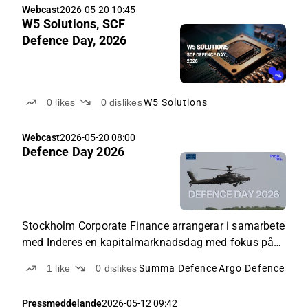
Webcast
2026-05-20 10:45
W5 Solutions, SCF
Defence Day, 2026
0
likes
0
dislikes
W5 Solutions
Webcast
2026-05-20 08:00
Defence Day 2026
Stockholm Corporate Finance arrangerar i samarbete
med Inderes en kapitalmarknadsdag med fokus på
den snabbt växande försvarssektorn.
1
like
0
dislikes
Summa Defence
Argo Defence Gro
Pressmeddelande
2026-05-12 09:42