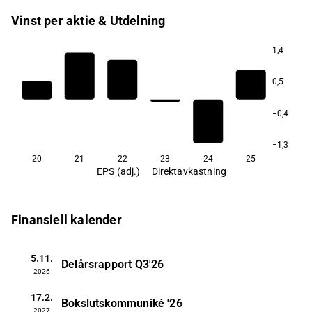
Vinst per aktie & Utdelning
1,4
0,5
−0,4
−1,3
20
21
22
23
24
25
EPS (adj.)
Direktavkastning
Finansiell kalender
5.11.
Delårsrapport
Q3'26
2026
17.2.
Bokslutskommuniké
'26
2027