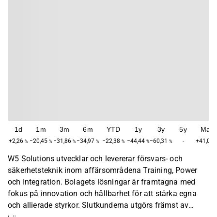
1d
1m
3m
6m
YTD
1y
3y
5y
Max
+2,26
−20,45
−31,86
−34,97
−22,38
−44,44
−60,31
-
+41,08
%
%
%
%
%
%
%
W5 Solutions utvecklar och levererar försvars- och
säkerhetsteknik inom affärsområdena Training, Power
och Integration. Bolagets lösningar är framtagna med
fokus på innovation och hållbarhet för att stärka egna
och allierade styrkor. Slutkunderna utgörs främst av
försvars- och säkerhetsmyndigheter i Sverige och