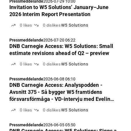
Pressmeddelande
2026-07-29 10:00
Invitation to W5 Solutions’ January–June
2026 Interim Report Presentation
0
likes
0
dislikes
W5 Solutions
Pressmeddelande
2026-07-20 06:22
DNB Carnegie Access: W5 Solutions: Small
estimate revisions ahead of Q2 – preview
0
likes
0
dislikes
W5 Solutions
Pressmeddelande
2026-06-08 06:10
DNB Carnegie Access: Analyspodden -
Avsnitt 375 - Så bygger W5 framtidens
försvarsförmåga - VD-intervju med Evelina
Hedskog
0
likes
0
dislikes
W5 Solutions
Pressmeddelande
2026-06-05 05:50
DNB Carnegie Access: W5 Solutions: Signs a