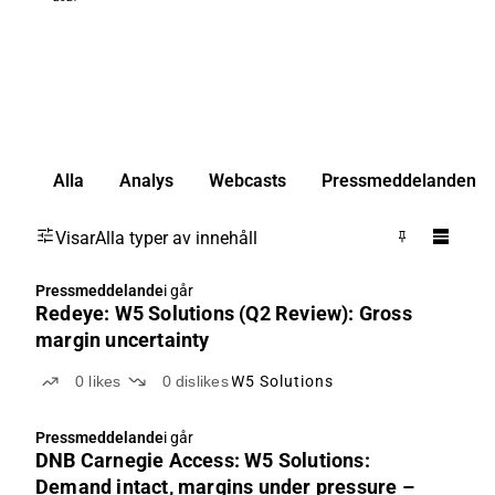
Alla
Analys
Webcasts
Pressmeddelanden
Visar
Alla typer av innehåll
Pressmeddelande
i går
Redeye: W5 Solutions (Q2 Review): Gross
margin uncertainty
0
likes
0
dislikes
W5 Solutions
Pressmeddelande
i går
DNB Carnegie Access: W5 Solutions:
Demand intact, margins under pressure –