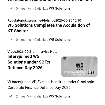
0
likes
0
dislikes
W5 Solutions
Regulatoriskt pressmeddelande
2026-05-25 12:10
W5 Solutions Completes the Acquisition of
KT-Shelter
0
likes
0
dislikes
W5 Solutions
av
Isa Hudd
Video
2026-05-21
Intervju med W5
09:09
Solutions under SCF:s
Defence Day 2026
6:25
Vi intervjuade VD Evelina Hedskog under Stockholm
Corporate Finance Defence Day 2026.
2
likes
0
dislikes
W5 Solutions