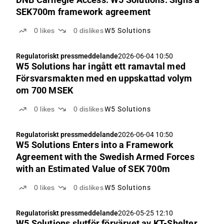
SEK700m framework agreement
0
likes
0
dislikes
W5 Solutions
Regulatoriskt pressmeddelande
2026-06-04 10:50
W5 Solutions har ingått ett ramavtal med
Försvarsmakten med en uppskattad volym
om 700 MSEK
0
likes
0
dislikes
W5 Solutions
Regulatoriskt pressmeddelande
2026-06-04 10:50
W5 Solutions Enters into a Framework
Agreement with the Swedish Armed Forces
with an Estimated Value of SEK 700m
0
likes
0
dislikes
W5 Solutions
Regulatoriskt pressmeddelande
2026-05-25 12:10
W5 Solutions slutför förvärvet av KT-Shelter