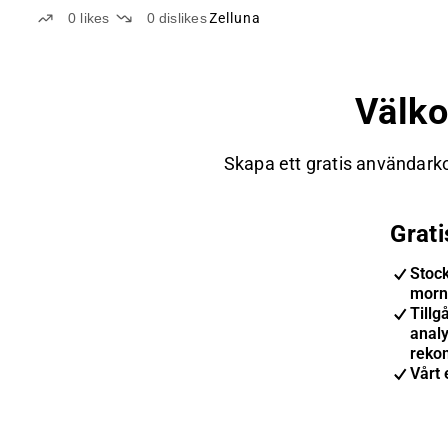
0
likes
0
dislikes
Zelluna
Välk
Skapa ett gratis användarko
Grat
Stoc
morn
Tillgå
anal
reko
Vårt 