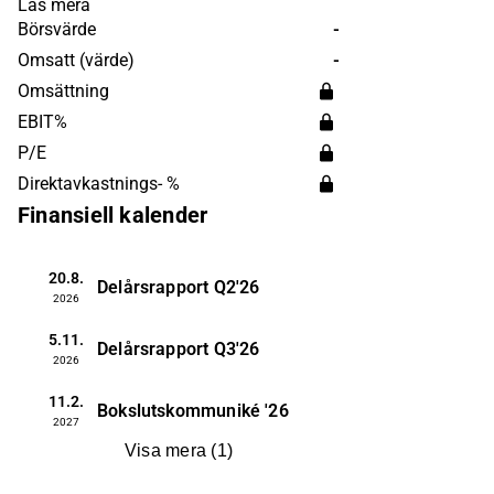
teknologisk plattform, där produkterna
Läs mera
huvudsakligen vidareutvecklas som
Börsvärde
-
vaccin. Störst närvaro återfinns inom
Omsatt (värde)
-
Europa och Nordamerika. Bolaget
Omsättning
grundades under 2011 och har sitt
EBIT%
huvudkontor i Oslo, Norge.
P/E
Direktavkastnings- %
Finansiell kalender
20.8.
Delårsrapport
Q2'26
2026
5.11.
Delårsrapport
Q3'26
2026
11.2.
Bokslutskommuniké
'26
2027
Visa mera
(
1
)