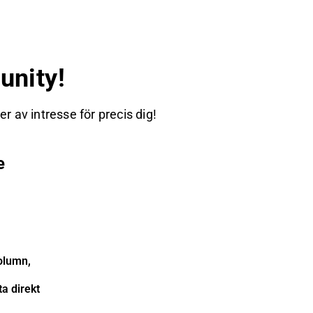
nity!
 av intresse för precis dig!
e
olumn,
a direkt