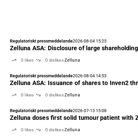
Regulatoriskt pressmeddelande
2026-08-04 15:23
Zelluna ASA: Disclosure of large shareholding
0
likes
0
dislikes
Zelluna
Regulatoriskt pressmeddelande
2026-08-04 14:53
Zelluna ASA: Issuance of shares to Inven2 th
0
likes
0
dislikes
Zelluna
Regulatoriskt pressmeddelande
2026-07-13 15:08
Zelluna doses first solid tumour patient with
0
likes
0
dislikes
Zelluna