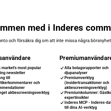
ommen med i Inderes commu
nto och försäkra dig om att inte missa några börsnyheter
isanvändare
Premiumanvändar
k market's most popular
Alla bolagsrapporter och
ing newsletter
djupanalyser
ng till
Premiumverktyg
ytikerkommentarer och
(insidertransaktioner och
mmendationer
aktiescreeningsverktyg)
eget aktiescreeningsverktyg
Premiumkolumner: Gästk
expertinsikter
Inderes MCP - Inderes-dat
till dina AI-verktyg