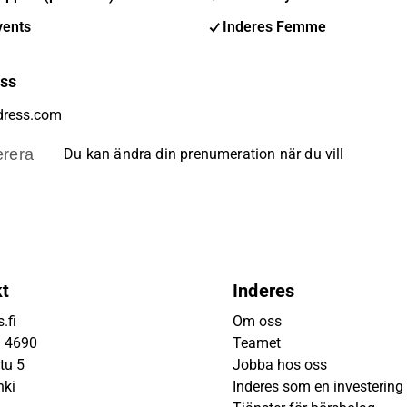
vents
Inderes Femme
ess
rera
Du kan ändra din prenumeration när du vill
kt
Inderes
.fi
Om oss
9 4690
Teamet
tu 5
Jobba hos oss
nki
Inderes som en investering