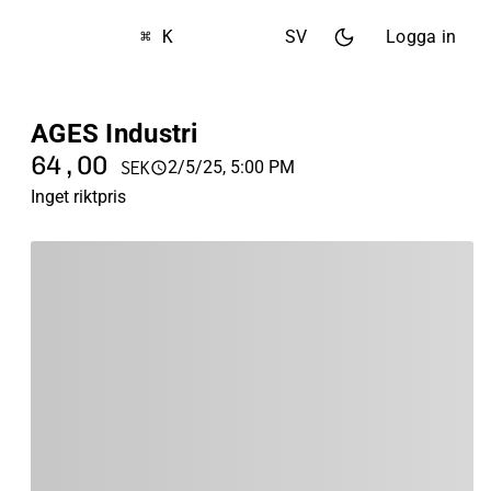
⌘ K
SV
Logga in
AGES Industri
64,00
2/5/25, 5:00 PM
SEK
Inget riktpris