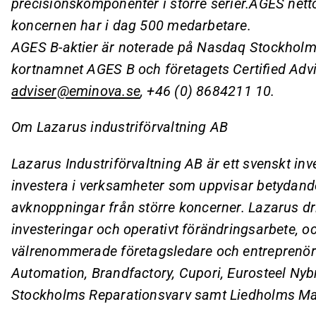
precisionskomponenter i större serier.
AGES nett
koncernen har i dag 500 medarbetare.
AGES B-aktier är noterade på Nasdaq Stockholm
kortnamnet AGES B och företagets Certified Ad
adviser@eminova.se
,
+46 (0) 8684211 10.
Om Lazarus industriförvaltning AB
Lazarus Industriförvaltning AB är ett svenskt inv
investera i verksamheter som uppvisar betydande
avknoppningar från större koncerner. Lazarus dr
investeringar och operativt förändringsarbete, 
välrenommerade företagsledare och entreprenör
Automation, Brandfactory, Cupori, Eurosteel Nyb
Stockholms Reparationsvarv samt Liedholms Ma