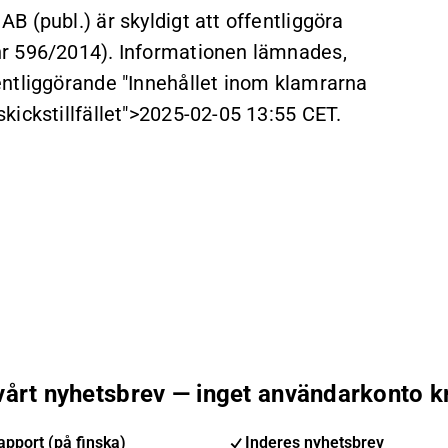
 (publ.) är skyldigt att offentliggöra
nr 596/2014). Informationen lämnades,
entliggörande
"Innehållet inom klamrarna
kickstillfället">2025-02-05 13:55 CET
.
 vårt nyhetsbrev — inget användarkonto k
pport (på finska)
Inderes nyhetsbrev