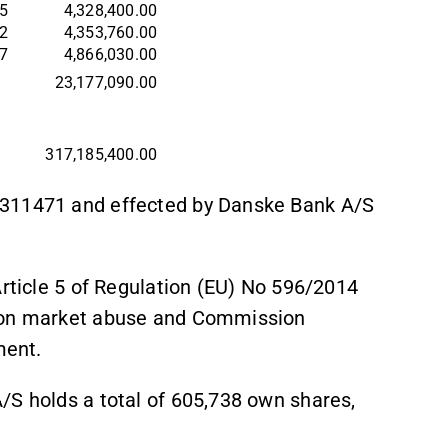
5
4,328,400.00
2
4,353,760.00
7
4,866,030.00
23,177,090.00
317,185,400.00
0311471 and effected by Danske Bank A/S
Article 5 of Regulation (EU) No 596/2014
l on market abuse and Commission
ment.
/S holds a total of 605,738 own shares,