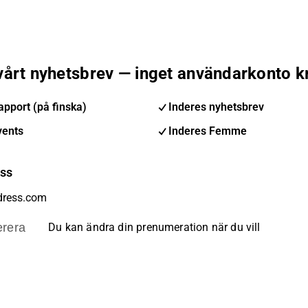
 vårt nyhetsbrev — inget användarkonto k
pport (på finska)
Inderes nyhetsbrev
vents
Inderes Femme
ess
rera
Du kan ändra din prenumeration när du vill