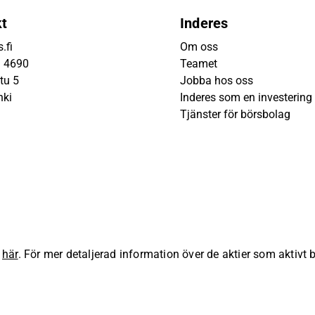
kt
Inderes
.fi
Om oss
9 4690
Teamet
tu 5
Jobba hos oss
nki
Inderes som en investering
Tjänster för börsbolag
s
här
. För mer detaljerad information över de aktier som aktivt
lla rättigheter förbehållna.