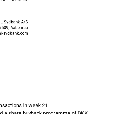
L Sydbank A/S
6509, Aabenraa
al-sydbank.com
nsactions in week 21
ed a share buyback programme of DKK