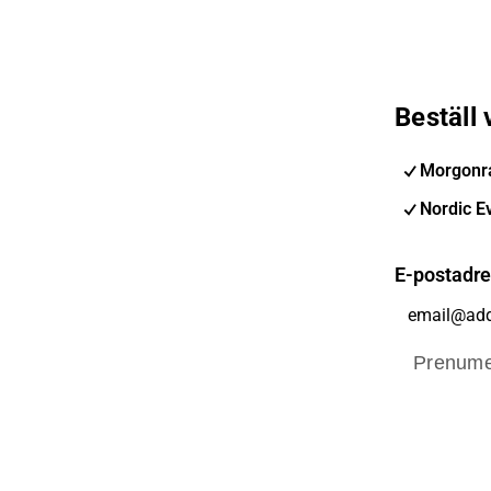
Beställ
Morgonra
Nordic E
E-postadr
Prenume