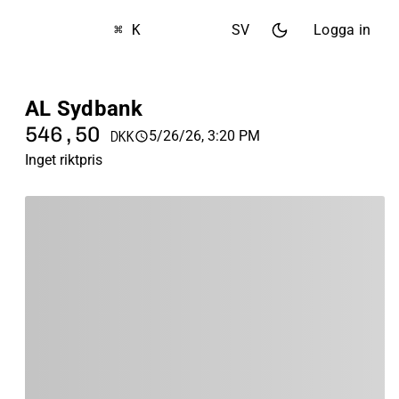
⌘ K
SV
Logga in
AL Sydbank
546,50
5/26/26, 3:20 PM
DKK
Inget riktpris