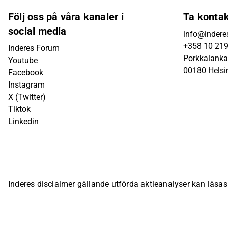
Följ oss på våra kanaler i
Ta konta
social media
info@inderes
+358 10 21
Inderes Forum
Porkkalanka
Youtube
00180 Helsi
Facebook
Instagram
X (Twitter)
Tiktok
Linkedin
Inderes disclaimer gällande utförda aktieanalyser kan läsa
bolagsspecifika sida på Inderes webbplats.
© Inderes Oyj. A