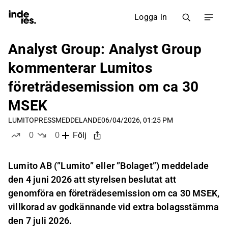
Logga in
Analyst Group: Analyst Group
kommenterar Lumitos
företrädesemission om ca 30
MSEK
LUMITO
PRESSMEDDELANDE
06/04/2026, 01:25 PM
0
0
Följ
likes
dislikes
Lumito AB (”Lumito” eller ”Bolaget”) meddelade
den 4 juni 2026 att styrelsen beslutat att
genomföra en företrädesemission om ca 30 MSEK,
villkorad av godkännande vid extra bolagsstämma
den 7 juli 2026.