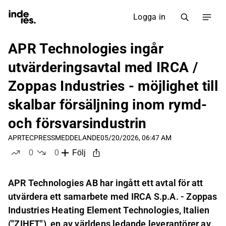
Logga in
APR Technologies ingår
utvärderingsavtal med IRCA /
Zoppas Industries - möjlighet till
skalbar försäljning inom rymd-
och försvarsindustrin
APRTEC
PRESSMEDDELANDE
05/20/2026, 06:47 AM
0
0
Följ
likes
dislikes
APR Technologies AB har ingått ett avtal för att
utvärdera ett samarbete med IRCA S.p.A. - Zoppas
Industries Heating Element Technologies, Italien
("ZIHET"), en av världens ledande leverantörer av