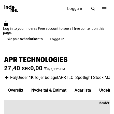
Logga in
Log in to your Inderes Free account to see all free content on this
page.
Skapa användarkonto
Logga in
APR TECHNOLOGIES
27,40
0,00
SEK
%
8/7, 3:25 PM
Under
1K
följer bolaget
APRTEC
Spotlight Stock Mark
Följ
Översikt
Nyckeltal & Estimat
Ägarlista
Utdelni
Jämför