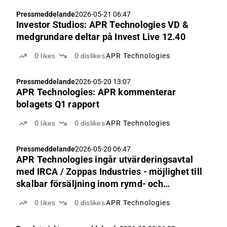
Pressmeddelande
2026-05-21 06:47
Investor Studios: APR Technologies VD &
medgrundare deltar på Invest Live 12.40
0
likes
0
dislikes
APR Technologies
Pressmeddelande
2026-05-20 13:07
APR Technologies: APR kommenterar
bolagets Q1 rapport
0
likes
0
dislikes
APR Technologies
Pressmeddelande
2026-05-20 06:47
APR Technologies ingår utvärderingsavtal
med IRCA / Zoppas Industries - möjlighet till
skalbar försäljning inom rymd- och
försvarsindustrin
0
likes
0
dislikes
APR Technologies