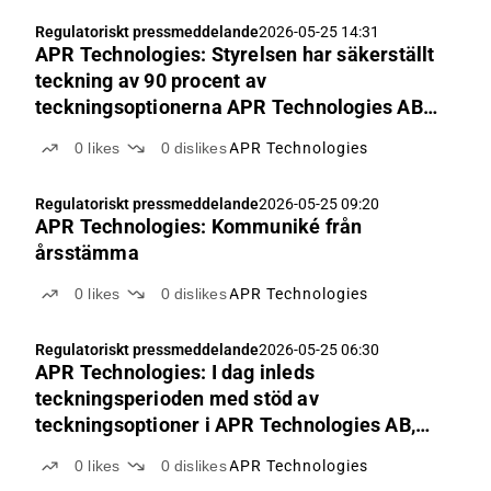
Regulatoriskt pressmeddelande
2026-05-25 14:31
APR Technologies: Styrelsen har säkerställt
teckning av 90 procent av
teckningsoptionerna APR Technologies AB,
TO 1
0
likes
0
dislikes
APR Technologies
Regulatoriskt pressmeddelande
2026-05-25 09:20
APR Technologies: Kommuniké från
årsstämma
0
likes
0
dislikes
APR Technologies
Regulatoriskt pressmeddelande
2026-05-25 06:30
APR Technologies: I dag inleds
teckningsperioden med stöd av
teckningsoptioner i APR Technologies AB,
TO 1.
0
likes
0
dislikes
APR Technologies