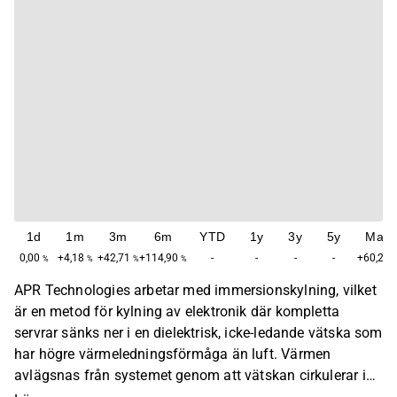
1d
1m
3m
6m
YTD
1y
3y
5y
Max
0,00
+4,18
+42,71
+114,90
-
-
-
-
+60,23
%
%
%
%
APR Technologies arbetar med immersionskylning, vilket
är en metod för kylning av elektronik där kompletta
servrar sänks ner i en dielektrisk, icke-ledande vätska som
har högre värmeledningsförmåga än luft. Värmen
avlägsnas från systemet genom att vätskan cirkulerar i
direkt kontakt med komponenterna som sedan kyls ner