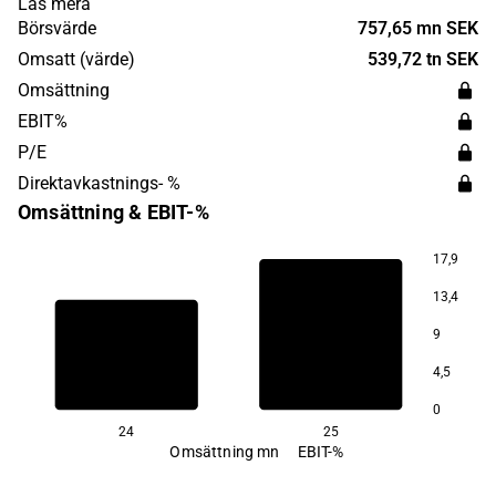
Läs mera
genom vattenkylda värmeväxlare. APR Technologies har
Börsvärde
757,65 mn SEK
sitt huvudkontor i Enköping.
Omsatt (värde)
539,72 tn SEK
Omsättning
EBIT%
P/E
Direktavkastnings- %
Omsättning & EBIT-%
17,9
13,4
−79,3
9
4,5
−83,4
0
24
25
Omsättning mn
EBIT-%