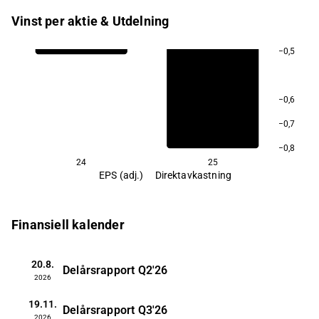
Vinst per aktie & Utdelning
−0,5
−0,6
−0,7
−0,8
24
25
EPS (adj.)
Direktavkastning
Finansiell kalender
20.8.
Delårsrapport
Q2'26
2026
19.11.
Delårsrapport
Q3'26
2026