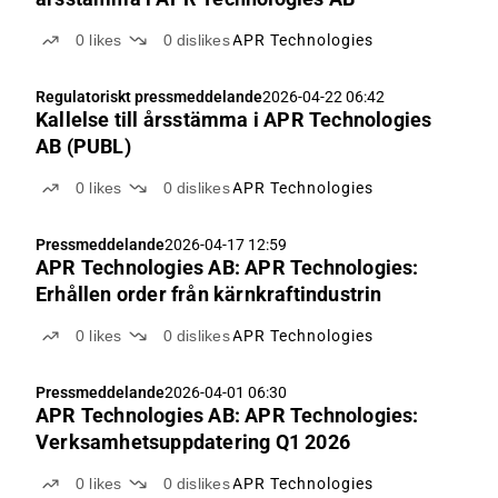
0
likes
0
dislikes
APR Technologies
Regulatoriskt pressmeddelande
2026-04-22 06:42
Kallelse till årsstämma i APR Technologies
AB (PUBL)
0
likes
0
dislikes
APR Technologies
Pressmeddelande
2026-04-17 12:59
APR Technologies AB: APR Technologies:
Erhållen order från kärnkraftindustrin
0
likes
0
dislikes
APR Technologies
Pressmeddelande
2026-04-01 06:30
APR Technologies AB: APR Technologies:
Verksamhetsuppdatering Q1 2026
0
likes
0
dislikes
APR Technologies