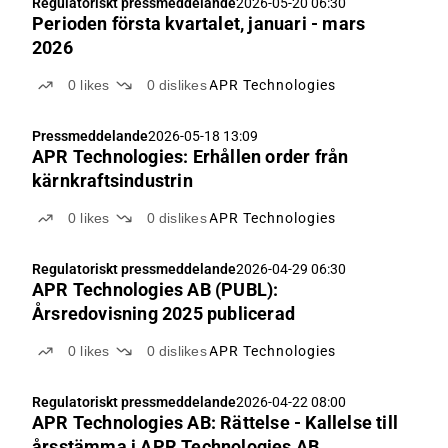
Regulatoriskt pressmeddelande
2026-05-20 06:30
Perioden första kvartalet, januari - mars
2026
0
likes
0
dislikes
APR Technologies
Pressmeddelande
2026-05-18 13:09
APR Technologies: Erhållen order från
kärnkraftsindustrin
0
likes
0
dislikes
APR Technologies
Regulatoriskt pressmeddelande
2026-04-29 06:30
APR Technologies AB (PUBL):
Årsredovisning 2025 publicerad
0
likes
0
dislikes
APR Technologies
Regulatoriskt pressmeddelande
2026-04-22 08:00
APR Technologies AB: Rättelse - Kallelse till
årsstämma i APR Technologies AB