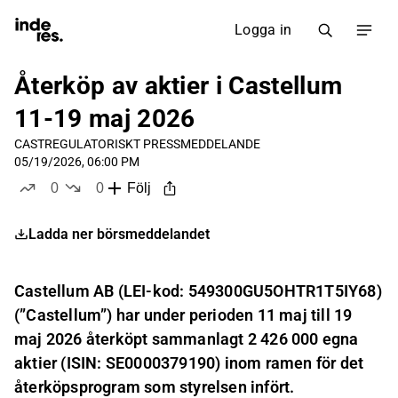
Logga in
Återköp av aktier i Castellum
11-19 maj 2026
CAST
REGULATORISKT PRESSMEDDELANDE
05/19/2026, 06:00 PM
0
0
Följ
likes
dislikes
Ladda ner börsmeddelandet
Castellum AB (LEI-kod: 549300GU5OHTR1T5IY68)
(”Castellum”) har under perioden 11 maj till 19
maj 2026 återköpt sammanlagt 2 426 000 egna
aktier (ISIN: SE0000379190) inom ramen för det
återköpsprogram som styrelsen infört.