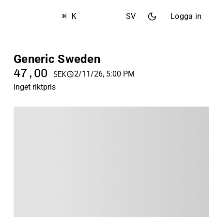
⌘ K
SV
Logga in
Generic Sweden
47,00
2/11/26, 5:00 PM
SEK
Inget riktpris