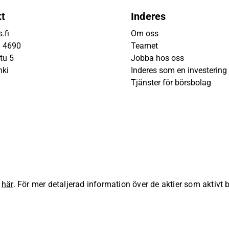
kt
Inderes
.fi
Om oss
9 4690
Teamet
tu 5
Jobba hos oss
nki
Inderes som en investering
Tjänster för börsbolag
s
här
. För mer detaljerad information över de aktier som aktivt
lla rättigheter förbehållna.