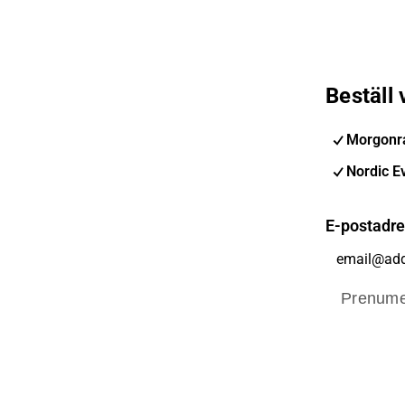
Beställ
Morgonra
Nordic E
E-postadr
Prenume