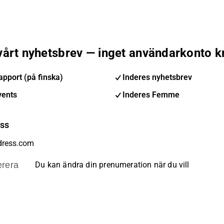
 vårt nyhetsbrev — inget användarkonto k
pport (på finska)
Inderes nyhetsbrev
vents
Inderes Femme
ess
rera
Du kan ändra din prenumeration när du vill