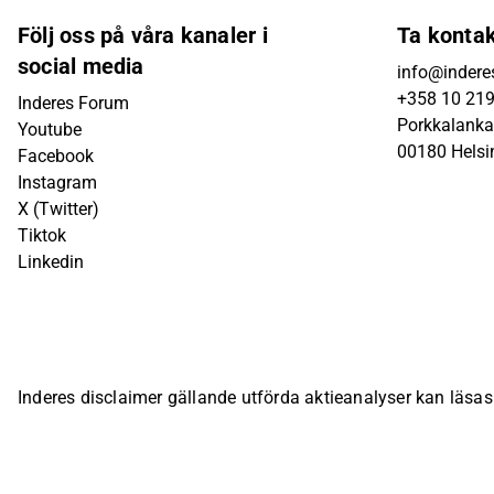
Följ oss på våra kanaler i
Ta konta
social media
info@inderes
+358 10 21
Inderes Forum
Porkkalanka
Youtube
00180 Helsi
Facebook
Instagram
X (Twitter)
Tiktok
Linkedin
Inderes disclaimer gällande utförda aktieanalyser kan läsa
bolagsspecifika sida på Inderes webbplats.
© Inderes Oyj. A