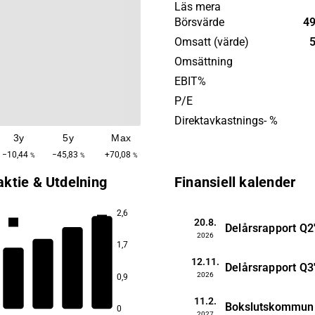
Tjänsterna tillhandahålls 
Läs mera
CPaaS-modell (Communica
Börsvärde
49
Platform as a Service). Bol
Omsatt (värde)
5
återfinns inom ett flertal s
Omsättning
särskild position inom larm
EBIT%
säkerhet, vård och e-hälsa 
P/E
handel. Bolaget grundades
Direktavkastnings- %
har sitt huvudkontor i Stoc
3y
5y
Max
−10,44
−45,83
+70,08
%
%
%
aktie & Utdelning
Finansiell kalender
2,6
3,8
20.8.
3,7
Delårsrapport
Q2
2026
1,7
2,9
2,9
12.11.
Delårsrapport
Q3
2026
0,9
11.2.
Bokslutskommun
0
2027