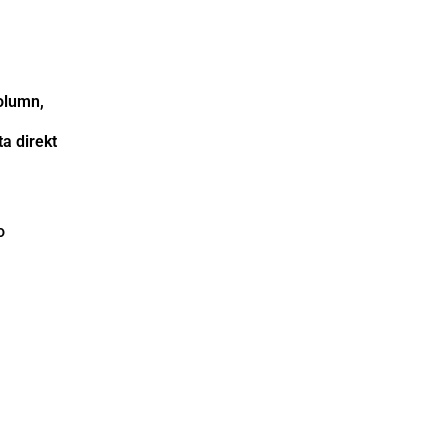
olumn,
a direkt
o