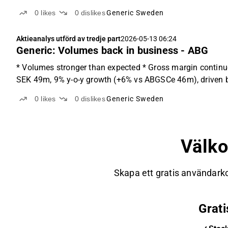
0
likes
0
dislikes
Generic Sweden
Aktieanalys utförd av tredje part
2026-05-13 06:24
Generic: Volumes back in business - ABG
* Volumes stronger than expected * Gross margin continu
SEK 49m, 9% y-o-y growth (+6% vs ABGSCe 46m), driven b
0
likes
0
dislikes
Generic Sweden
Välk
Skapa ett gratis användarko
Grat