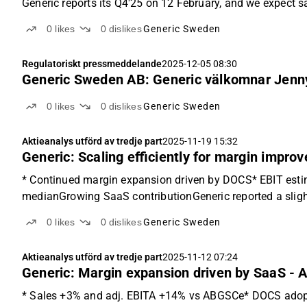
Generic reports its Q4'25 on 12 February, and we expect s
0
likes
0
dislikes
Generic Sweden
Regulatoriskt pressmeddelande
2025-12-05 08:30
Generic Sweden AB: Generic välkomnar Jenny 
0
likes
0
dislikes
Generic Sweden
Aktieanalys utförd av tredje part
2025-11-19 15:32
Generic: Scaling efficiently for margin impr
* Continued margin expansion driven by DOCS* EBIT estima
medianGrowing SaaS contributionGeneric reported a slight
0
likes
0
dislikes
Generic Sweden
Aktieanalys utförd av tredje part
2025-11-12 07:24
Generic: Margin expansion driven by SaaS - 
* Sales +3% and adj. EBITA +14% vs ABGSCe* DOCS adoption