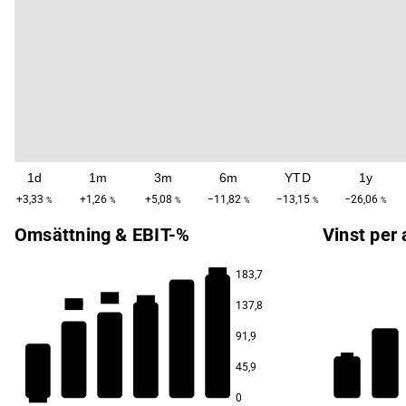
1d
1m
3m
6m
YTD
1y
+3,33
+1,26
+5,08
−11,82
−13,15
−26,06
%
%
%
%
%
%
Omsättning & EBIT-%
Vinst per 
21,0
183,7
20,2
20,1
20,0
137,8
91,9
18,9
1,9
45,9
1,2
17,0
0