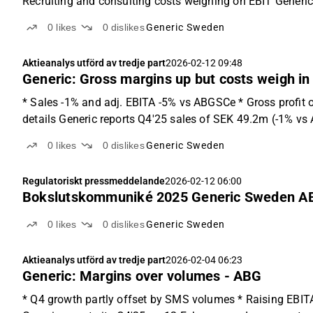
Recruiting and consulting costs weighing on EBIT Generic r
0
likes
0
dislikes
Generic Sweden
Aktieanalys utförd av tredje part
2026-02-12 09:48
Generic: Gross margins up but costs weigh i
* Sales -1% and adj. EBITA -5% vs ABGSCe * Gross profit
details Generic reports Q4'25 sales of SEK 49.2m (-1% vs 
0
likes
0
dislikes
Generic Sweden
Regulatoriskt pressmeddelande
2026-02-12 06:00
Bokslutskommuniké 2025 Generic Sweden A
0
likes
0
dislikes
Generic Sweden
Aktieanalys utförd av tredje part
2026-02-04 06:23
Generic: Margins over volumes - ABG
* Q4 growth partly offset by SMS volumes * Raising EBITA