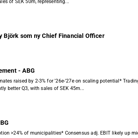
ales of SEK 50m, representing...
Björk som ny Chief Financial Officer
ovement - ABG
tes raised by 2-3% for '26e-'27e on scaling potential* Trading
ly better Q3, with sales of SEK 45m...
ABG
 >24% of municipalities* Consensus adj. EBIT likely up mid s