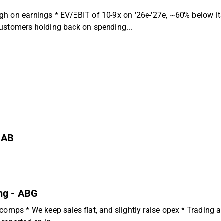
h on earnings * EV/EBIT of 10-9x on '26e-'27e, ~60% below its
customers holding back on spending...
 AB
ong - ABG
omps * We keep sales flat, and slightly raise opex * Trading a