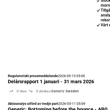
Stoc
morn
Tillgå
anal
reko
Vårt 
Regulatoriskt pressmeddelande
2026-05-13 05:00
Delårsrapport 1 januari - 31 mars 2026
0
likes
0
dislikes
Generic Sweden
Aktieanalys utförd av tredje part
2026-05-11 05:09
Generic: Bottoming before the bounce - ABG