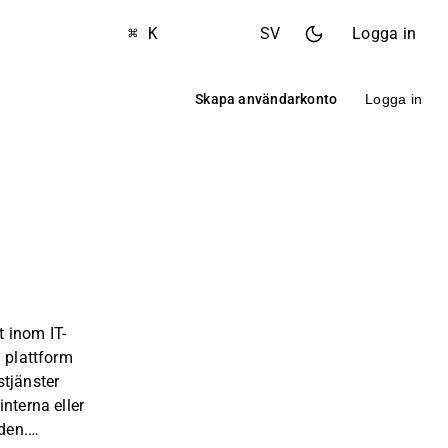
⌘ K
SV
Logga in
Skapa användarkonto
Logga in
 inom IT-
n plattform
stjänster
nterna eller
den.