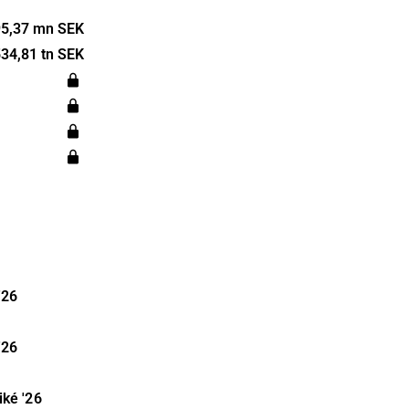
genom en
tion
5,37 mn SEK
agets kunder
34,81 tn SEK
ektorer med
 och
samt e-
 1993 och
kholm.
'26
'26
iké
'26