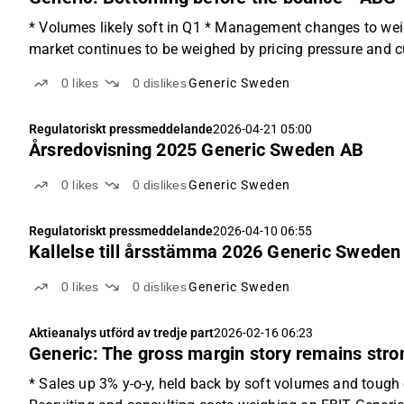
* Volumes likely soft in Q1 * Management changes to weig
market continues to be weighed by pricing pressure and 
0
likes
0
dislikes
Generic Sweden
Regulatoriskt pressmeddelande
2026-04-21 05:00
Årsredovisning 2025 Generic Sweden AB
0
likes
0
dislikes
Generic Sweden
Regulatoriskt pressmeddelande
2026-04-10 06:55
Kallelse till årsstämma 2026 Generic Sweden
0
likes
0
dislikes
Generic Sweden
Aktieanalys utförd av tredje part
2026-02-16 06:23
Generic: The gross margin story remains str
* Sales up 3% y-o-y, held back by soft volumes and tough c