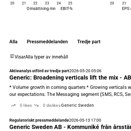
20
21
22
23
24
25
20
21
Omsättning mn
EBIT-%
EPS 
Alla
Pressmeddelanden
Tredje part
Visar
Alla typer av innehåll
Aktieanalys utförd av tredje part
2026-05-20 05:06
Generic: Broadening verticals lift the mix - A
* Volume growth in coming quarters * Growing verticals w
our expectations. The Messaging segment (SMS, RCS, Sende
0
likes
0
dislikes
Generic Sweden
Regulatoriskt pressmeddelande
2026-05-13 17:00
Generic Sweden AB - Kommuniké från årsst