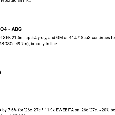
eported an in-...
n Q4 - ABG
 of SEK 21.5m, up 5% y-o-y, and GM of 44% * SaaS continues t
ABGSCe 49.7m), broadly in line...
B
 by 7-6% for '26e-'27e * 11-9x EV/EBITA on '26e-'27e, ~20% be