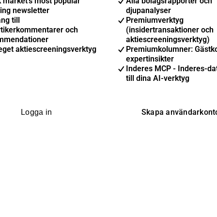
k market's most popular
Alla bolagsrapporter och
ing newsletter
djupanalyser
ng till
Premiumverktyg
ytikerkommentarer och
(insidertransaktioner och
mmendationer
aktiescreeningsverktyg)
eget aktiescreeningsverktyg
Premiumkolumner: Gästk
expertinsikter
Inderes MCP - Inderes-dat
till dina AI-verktyg
Skapa användarkont
Logga in