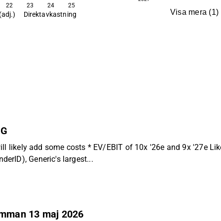
22
23
24
25
Visa mera
(
1
)
(adj.)
Direktavkastning
BG
ill likely add some costs * EV/EBIT of 10x '26e and 9x '27e Li
rID), Generic's largest...
ämman 13 maj 2026