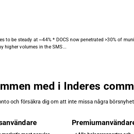
es to be steady at ~44% * DOCS now penetrated >30% of municip
y higher volumes in the SMS...
ommen med i Inderes commu
nto och försäkra dig om att inte missa några börsnyheter
isanvändare
Premiumanvändar