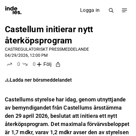
Logga in
Castellum initierar nytt
återköpsprogram
CAST
REGULATORISKT PRESSMEDDELANDE
04/29/2026, 12:00 PM
0
0
Följ
likes
dislikes
Ladda ner börsmeddelandet
Castellums styrelse har idag, genom utnyttjande
av bemyndigandet från Castellums årsstämma
den 29 april 2026, beslutat att initiera ett nytt
återköpsprogram. Det maximala förvärvsbeloppet
är 1,7 mdkr, varav 1,2 mdkr avser den av styrelsen