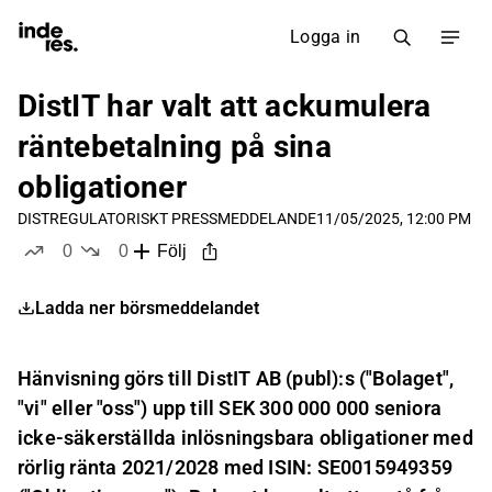
Logga in
DistIT har valt att ackumulera
räntebetalning på sina
obligationer
DIST
REGULATORISKT PRESSMEDDELANDE
11/05/2025, 12:00 PM
0
0
Följ
likes
dislikes
Ladda ner börsmeddelandet
Hänvisning görs till DistIT AB (publ):s ("Bolaget",
"vi" eller "oss") upp till SEK 300 000 000 seniora
icke-säkerställda inlösningsbara obligationer med
rörlig ränta 2021/2028 med ISIN: SE0015949359