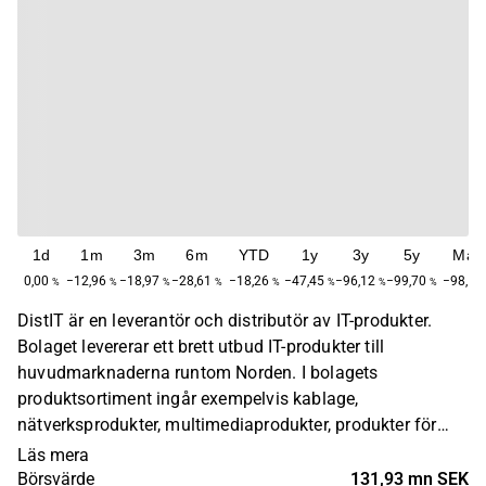
1d
1m
3m
6m
YTD
1y
3y
5y
Max
0,00
−12,96
−18,97
−28,61
−18,26
−47,45
−96,12
−99,70
−98,17
%
%
%
%
%
%
%
%
DistIT är en leverantör och distributör av IT-produkter.
Bolaget levererar ett brett utbud IT-produkter till
huvudmarknaderna runtom Norden. I bolagets
produktsortiment ingår exempelvis kablage,
nätverksprodukter, multimediaprodukter, produkter för
datalagring, tillbehör för mobila enheter,
Läs mera
datorkomponenter, samt möss och tangentbord. Bolagets
Börsvärde
131,93 mn SEK