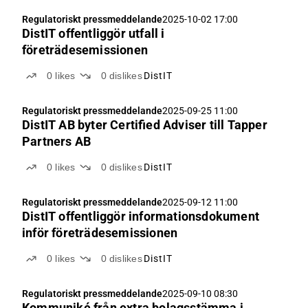
Regulatoriskt pressmeddelande
2025-10-02 17:00
DistIT offentliggör utfall i
företrädesemissionen
0
likes
0
dislikes
DistIT
Regulatoriskt pressmeddelande
2025-09-25 11:00
DistIT AB byter Certified Adviser till Tapper
Partners AB
0
likes
0
dislikes
DistIT
Regulatoriskt pressmeddelande
2025-09-12 11:00
DistIT offentliggör informationsdokument
inför företrädesemissionen
0
likes
0
dislikes
DistIT
Regulatoriskt pressmeddelande
2025-09-10 08:30
Kommuniké från extra bolagsstämma i