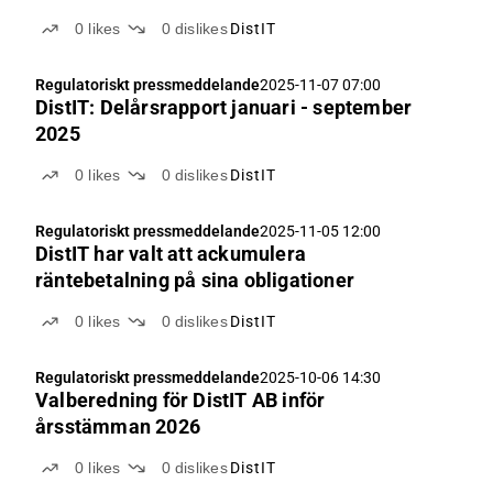
0
likes
0
dislikes
DistIT
Regulatoriskt pressmeddelande
2025-11-07 07:00
DistIT: Delårsrapport januari - september
2025
0
likes
0
dislikes
DistIT
Regulatoriskt pressmeddelande
2025-11-05 12:00
DistIT har valt att ackumulera
räntebetalning på sina obligationer
0
likes
0
dislikes
DistIT
Regulatoriskt pressmeddelande
2025-10-06 14:30
Valberedning för DistIT AB inför
årsstämman 2026
0
likes
0
dislikes
DistIT