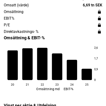
huvudkontor ligger i Älvsjö.
Omsatt (värde)
6,69 tn SEK
Omsättning
EBIT%
P/E
Direktavkastnings- %
Omsättning & EBIT-%
2,6
3,7
3,0
0,3
1,7
−6,2
0,9
−15,1
−16,8
0
20
21
22
23
24
25
Omsättning md
EBIT-%
Vinst per aktie & Utdelning