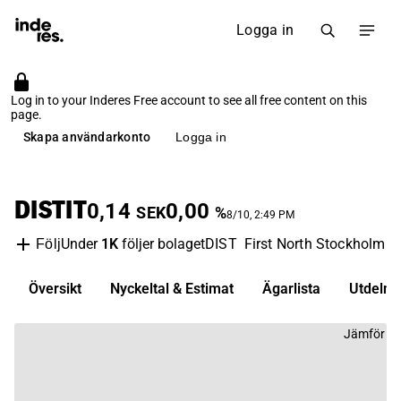
Logga in
Log in to your Inderes Free account to see all free content on this
page.
Skapa användarkonto
Logga in
DISTIT
0,14
0,00
SEK
%
8/10, 2:49 PM
Under
1K
följer bolaget
DIST
First North Stockholm
H
Följ
Översikt
Nyckeltal & Estimat
Ägarlista
Utdelni
Jämför