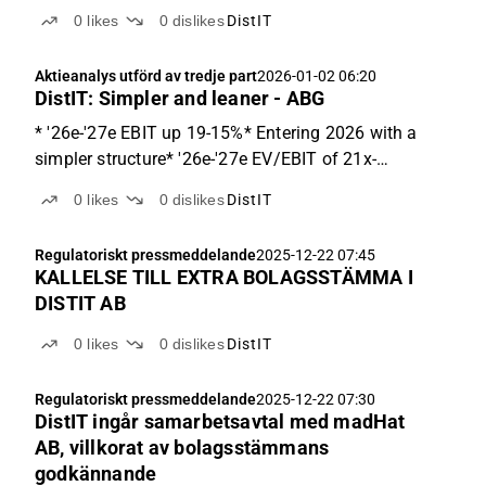
0
likes
0
dislikes
DistIT
Aktieanalys utförd av tredje part
2026-01-02 06:20
DistIT: Simpler and leaner - ABG
* '26e-'27e EBIT up 19-15%* Entering 2026 with a
simpler structure* '26e-'27e EV/EBIT of 21x-
8xCapitalisation & operating changesDistIT's
0
likes
0
dislikes
DistIT
capitalisation has changed significantly following
the recent capital raises, and we expect its absolute
Regulatoriskt pressmeddelande
2025-12-22 07:45
net debt...
KALLELSE TILL EXTRA BOLAGSSTÄMMA I
DISTIT AB
0
likes
0
dislikes
DistIT
Regulatoriskt pressmeddelande
2025-12-22 07:30
DistIT ingår samarbetsavtal med madHat
AB, villkorat av bolagsstämmans
godkännande