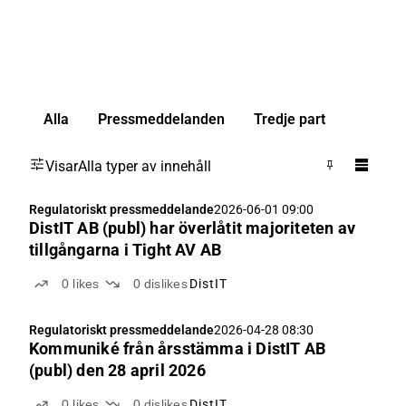
Alla
Pressmeddelanden
Tredje part
Visar
Alla typer av innehåll
Regulatoriskt pressmeddelande
2026-06-01 09:00
DistIT AB (publ) har överlåtit majoriteten av
tillgångarna i Tight AV AB
0
likes
0
dislikes
DistIT
Regulatoriskt pressmeddelande
2026-04-28 08:30
Kommuniké från årsstämma i DistIT AB
(publ) den 28 april 2026
0
likes
0
dislikes
DistIT