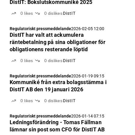
DistIT: Bokslutskommuniké 2025
0
likes
0
dislikes
DistIT
Regulatoriskt pressmeddelande
2026-02-05 12:00
DistIT har valt att ackumulera
räntebetalning på sina obligationer för
obligationens resterande löptid
0
likes
0
dislikes
DistIT
Regulatoriskt pressmeddelande
2026-01-19 09:15
Kommuniké från extra bolagsstämma i
DistIT AB den 19 januari 2026
0
likes
0
dislikes
DistIT
Regulatoriskt pressmeddelande
2026-01-14 07:15
Ledningsförändring - Tomas Fällman
lämnar sin post som CFO för DistIT AB