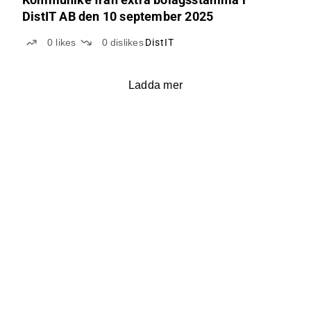
DistIT AB den 10 september 2025
0
likes
0
dislikes
DistIT
Ladda mer