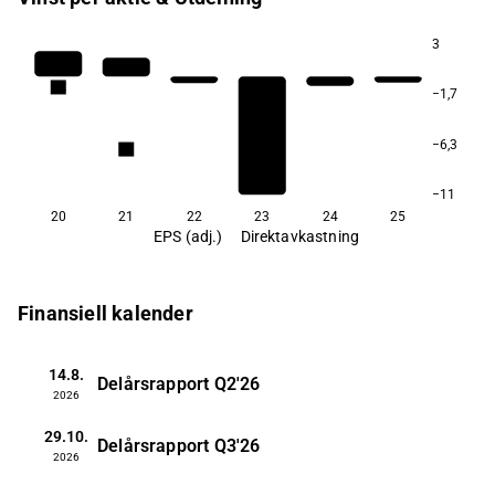
3
4,2
−1,7
−6,3
1,8
−11
20
21
22
23
24
25
EPS (adj.)
Direktavkastning
Finansiell kalender
14.8.
Delårsrapport
Q2'26
2026
29.10.
Delårsrapport
Q3'26
2026