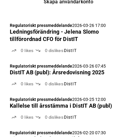
Skapa användarkonto
Regulatoriskt pressmeddelande
2026-03-26 17:00
Ledningsförändring - Jelena Slomo
tillförordnad CFO för DistIT
0
likes
0
dislikes
DistIT
Regulatoriskt pressmeddelande
2026-03-26 07:45
DistIT AB (publ): Årsredovisning 2025
0
likes
0
dislikes
DistIT
Regulatoriskt pressmeddelande
2026-03-25 12:00
Kallelse till årsstämma i DistIT AB (publ)
0
likes
0
dislikes
DistIT
Regulatoriskt pressmeddelande
2026-02-20 07:30