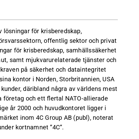
v lösningar för krisberedskap,
svarssektorn, offentlig sektor och privat
ingar för krisberedskap, samhällssäkerhet
ut, samt mjukvarurelaterade tjänster och
 kraven på säkerhet och dataintegritet
sina kontor i Norden, Storbritannien, USA
0 kunder, däribland några av världens mest
a företag och ett flertal NATO-allierade
ige år 2000 och huvudkontoret ligger i
märket inom 4C Group AB (publ), noterat
under kortnamnet ”4C”.