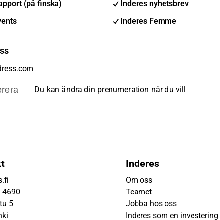
pport (på finska)
Inderes nyhetsbrev
vents
Inderes Femme
ess
rera
Du kan ändra din prenumeration när du vill
kt
Inderes
.fi
Om oss
9 4690
Teamet
tu 5
Jobba hos oss
nki
Inderes som en investering