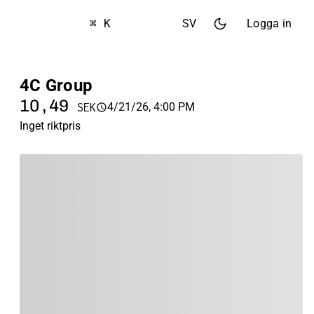
⌘ K
SV
Logga in
4C Group
10,49
4/21/26, 4:00 PM
SEK
Inget riktpris