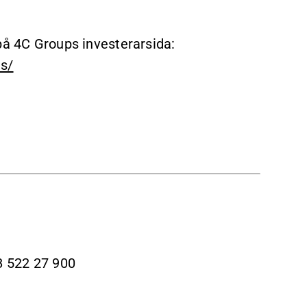
 på 4C Groups investerarsida:
ns/
8 522 27 900