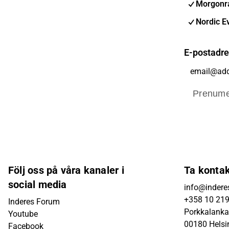
Morgonra
Nordic E
E-postadr
Prenume
Följ oss på våra kanaler i
Ta konta
social media
info@inderes
+358 10 21
Inderes Forum
Porkkalanka
Youtube
00180 Helsi
Facebook