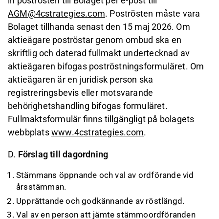
in poströsten till Bolaget per e-post till
AGM@4cstrategies.com
. Poströsten måste vara
Bolaget tillhanda senast den 15 maj 2026. Om
aktieägare poströstar genom ombud ska en
skriftlig och daterad fullmakt undertecknad av
aktieägaren bifogas poströstningsformuläret. Om
aktieägaren är en juridisk person ska
registreringsbevis eller motsvarande
behörighetshandling bifogas formuläret.
Fullmaktsformulär finns tillgängligt på bolagets
webbplats
www.4cstrategies.com
.
D.
Förslag till dagordning
Stämmans öppnande och val av ordförande vid
årsstämman.
Upprättande och godkännande av röstlängd.
Val av en person att jämte stämmoordföranden