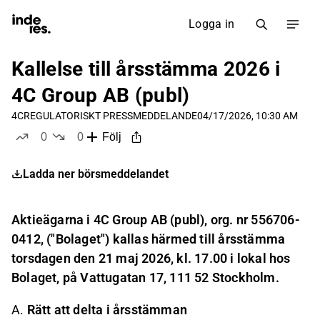
Logga in
Kallelse till årsstämma 2026 i
4C Group AB (publ)
4C
REGULATORISKT PRESSMEDDELANDE
04/17/2026, 10:30 AM
0
0
Följ
likes
dislikes
Ladda ner börsmeddelandet
Aktieägarna i 4C Group AB (publ), org. nr 556706-
0412, ("Bolaget") kallas härmed till årsstämma
torsdagen den 21 maj 2026, kl. 17.00 i lokal hos
Bolaget, på Vattugatan 17, 111 52 Stockholm.
A.
Rätt att delta i årsstämman