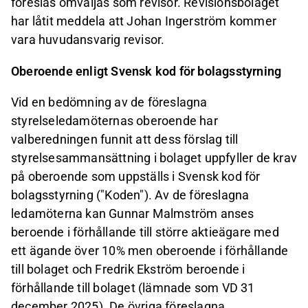
föreslås omväljas som revisor. Revisionsbolaget
har låtit meddela att Johan Ingerström kommer
vara huvudansvarig revisor.
Oberoende enligt Svensk kod för bolagsstyrning
Vid en bedömning av de föreslagna
styrelseledamöternas oberoende har
valberedningen funnit att dess förslag till
styrelsesammansättning i bolaget uppfyller de krav
på oberoende som uppställs i Svensk kod för
bolagsstyrning ("Koden"). Av de föreslagna
ledamöterna kan Gunnar Malmström anses
beroende i förhållande till större aktieägare med
ett ägande över 10% men oberoende i förhållande
till bolaget och Fredrik Ekström beroende i
förhållande till bolaget (lämnade som VD 31
december 2025). De övriga föreslagna