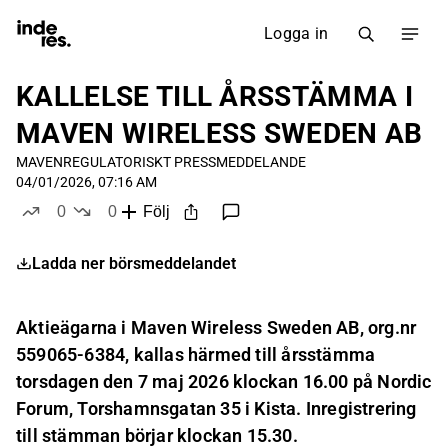
Logga in
KALLELSE TILL ÅRSSTÄMMA I
MAVEN WIRELESS SWEDEN AB
MAVEN
REGULATORISKT PRESSMEDDELANDE
04/01/2026, 07:16 AM
0
0
Följ
likes
dislikes
Ladda ner börsmeddelandet
Aktieägarna i Maven Wireless Sweden AB, org.nr
559065-6384, kallas härmed till årsstämma
torsdagen den 7 maj 2026 klockan 16.00 på Nordic
Forum, Torshamnsgatan 35 i Kista. Inregistrering
till stämman börjar klockan 15.30.