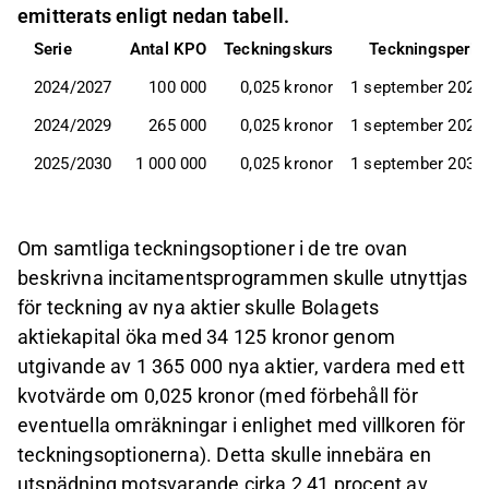
emitterats enligt nedan tabell.
Serie
Antal KPO
Teckningskurs
Teckningsperiod
2024/2027
100 000
0,025 kronor
1 september 2027
2024/2029
265 000
0,025 kronor
1 september 2029
2025/2030
1 000 000
0,025 kronor
1 september 2030
Om samtliga teckningsoptioner i de tre ovan
beskrivna incitamentsprogrammen skulle utnyttjas
för teckning av nya aktier skulle Bolagets
aktiekapital öka med 34 125 kronor genom
utgivande av 1 365 000 nya aktier, vardera med ett
kvotvärde om 0,025 kronor (med förbehåll för
eventuella omräkningar i enlighet med villkoren för
teckningsoptionerna). Detta skulle innebära en
utspädning motsvarande cirka 2,41 procent av