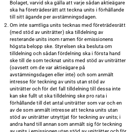
Bolaget, varvid ska gälla att varje sådan aktieägare
ska ha företrädesrätt att teckna units i förhållande
till sitt ägande per avstämningsdagen.
Om inte samtliga units tecknas med företrädesrätt
(med stöd av uniträtter) ska tilldelning av
resterande units inom ramen för emissionens
högsta belopp ske. Styrelsen ska besluta om
tilldelning och sådan fördelning ska i första hand
ske till de som tecknat units med stöd av uniträtter
(oavsett om de var aktieägare på
avstämningsdagen eller inte) och som anmält
intresse för teckning av units utan stöd av
uniträtter och för det fall tilldelning till dessa inte
kan ske fullt ut ska tilldelning ske pro rata i
förhållande till det antal uniträtter som var och en
av de som anmält intresse att teckna units utan
stöd av uniträtter utnyttjat för teckning av units; i
andra hand till annan som anmält sig för teckning
av units i emissionen utan stöd av uniträtter och för