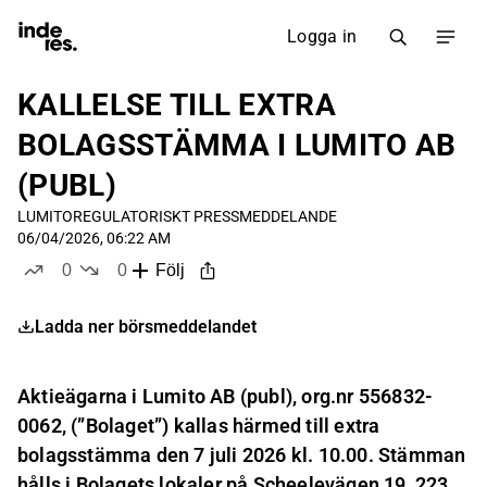
Logga in
KALLELSE TILL EXTRA
BOLAGSSTÄMMA I LUMITO AB
(PUBL)
LUMITO
REGULATORISKT PRESSMEDDELANDE
06/04/2026, 06:22 AM
0
0
Följ
likes
dislikes
Ladda ner börsmeddelandet
Aktieägarna i Lumito AB (publ), org.nr 556832-
0062, (”Bolaget”) kallas härmed till extra
bolagsstämma den 7 juli 2026 kl. 10.00. Stämman
hålls i Bolagets lokaler på Scheelevägen 19, 223