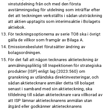
vinstutdelning från och med den första
avstämningsdag för utdelning som inträffar efter
det att teckningen verkställts i sådan utsträckning
att aktien upptagits som interimsaktie i Bolagets
aktiebok.
För teckningsoptionerna av serie TO8 ska i övrigt
gälla de villkor som framgår av Bilaga A.
Emissionsbeslutet förutsätter ändring av
bolagsordningen.
För det fall att någon tecknares aktieteckning är
anmälningspliktig till Inspektionen för strategiska
produkter (ISP) enligt lag (2023:560) om
granskning av utländska direktinvesteringar, och
sådan aktietecknare anmäler detta till bolaget
senast i samband med sin aktieteckning, ska
tilldelning till sådan aktietecknare vara villkorad av
att ISP lämnar aktietecknarens anmälan utan
åtgärd eller godkänner aktietecknarens