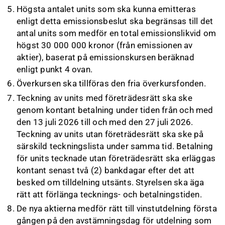
Högsta antalet units som ska kunna emitteras
enligt detta emissionsbeslut ska begränsas till det
antal units som medför en total emissionslikvid om
högst 30 000 000 kronor (från emissionen av
aktier), baserat på emissionskursen beräknad
enligt punkt 4 ovan.
Överkursen ska tillföras den fria överkursfonden.
Teckning av units med företrädesrätt ska ske
genom kontant betalning under tiden från och med
den 13 juli 2026 till och med den 27 juli 2026.
Teckning av units utan företrädesrätt ska ske på
särskild teckningslista under samma tid. Betalning
för units tecknade utan företrädesrätt ska erläggas
kontant senast två (2) bankdagar efter det att
besked om tilldelning utsänts. Styrelsen ska äga
rätt att förlänga tecknings- och betalningstiden.
De nya aktierna medför rätt till vinstutdelning första
gången på den avstämningsdag för utdelning som