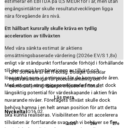
estimerar en EBITDA på 0,5 MEUR för i år, men utan
engångsintäkter skulle resultatutvecklingen ligga
nära föregående års nivå.
Ett hållbart kursrally skulle kräva en tydlig
acceleration av tillväxten
Med våra sänkta estimat är aktiens
omsättningsbaserade värdering (2026e EV/S 1,8x)
enligt vår ståndpunkt fortfarande förhöjd i förhållande
till den svaga kombinationen av tillväxt och
QPR Software är ett IT-bolag. Bolaget utvecklar
lönsamhet som vi estimerar för de kommande åren.
mjukvarulösningar för processhantering och
Med ett gott strategigenomförande finns det dock
ekonomistyrning. Bolaget erbjuder ett flertal
långsiktig potential för värdeskapande i aktien från
produkter och lösningar som används för att
Läs mera
analysera och visualisera produktflöden. Utöver
nuvarande nivåer. Företagets tillväxt skulle dock
huvudverksamheten erbjuds lösningar inom
behöva hamna i en helt annan position för att detta
Nyckeltal
16.02.
riskhantering samt övriga Business Intelligence (BI)
ska kunna realiseras. Visibiliteten för att accelerera
lösningar. Bolagets huvudkontor ligger i Helsingfors.
tillväxten är fortfarande svag, och vi behöver se fler
2025
26e
27e
2025
26e
27e