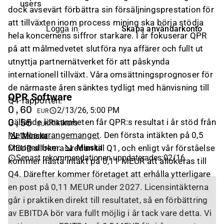
users
dock avsevärt förbättra sin försäljningsprestation för
att tillväxten inom process mining ska börja stödja
Skapa användarkonto
Logga in
hela koncernens siffror starkare. I år fokuserar QPR
på att målmedvetet slutföra nya affärer och fullt ut
utnyttja partnernätverket för att påskynda
internationell tillväxt. Våra omsättningsprognoser för
de närmaste åren sänktes tydligt med hänvisning till
QPR Software
Q4-rapporten.
0,60
2/13/26, 5:00 PM
EUR
Gällande lönsamheten får QPR:s resultat i år stöd från
0,55
Riktkurs
EUR
Metrics-arrangemanget
. Den första intäkten på 0,5
Minska
Changed from
:
Minska
MEUR allokeras redan till Q1, och enligt vår förståelse
Senast rekommendationen uppdaterades
:
02/16
kommer nästa intäkt på 0,11 MEUR att allokeras till
Q4. Därefter kommer företaget att erhålla ytterligare
en post på 0,11 MEUR under 2027. Licensintäkterna
går i praktiken direkt till resultatet, så en förbättring
av EBITDA bör vara fullt möjlig i år tack vare detta. Vi