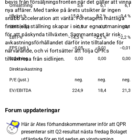
bevis från försäljningsfronten när det gäller att vinna
Omsättning
5,6
6,1
6,1
nya affärer. Med tanke på årets utsikter är ingen
tillväxt-%
−15,0 %
8,2 %
−0,4 %
snabb acceleration att vänta. Företagets måttliga
finansiella ställning skapar i sin tur egna utmaningar
EBIT (adj.)
−0,8
−0,1
−0,1
för att påskynda tillväxten. Sammantaget är risk-
EBIT-%
−14,5 %
−2,2 %
−2,2 %
avkastningsförhållandet därför inte tilltalande för
EPS (adj.)
−0,05
−0,01
−0,01
närvarande, och vi fortsätter att följa QPR:s
tillväxtresa från sidlinjen.
Utdelning
0,00
0,00
0,00
Direktavkastning
P/E (just.)
neg.
neg.
neg.
EV/EBITDA
224,9
18,4
21,3
Forum uppdateringar
Här är Ates förhandskommentarer inför att QPR
presenterar sitt Q2-resultat nästa fredag Bolaget
utfärdade för en tid sedan en vinstvarning, ...