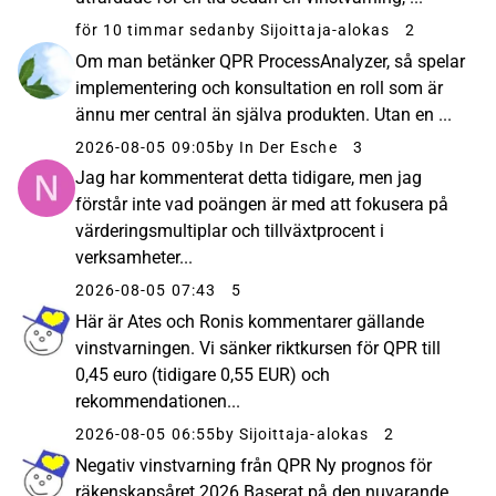
för 10 timmar sedan
by Sijoittaja-alokas
2
Om man betänker QPR ProcessAnalyzer, så spelar
implementering och konsultation en roll som är
ännu mer central än själva produkten. Utan en ...
2026-08-05 09:05
by In Der Esche
3
Jag har kommenterat detta tidigare, men jag
förstår inte vad poängen är med att fokusera på
värderingsmultiplar och tillväxtprocent i
verksamheter...
2026-08-05 07:43
5
Här är Ates och Ronis kommentarer gällande
vinstvarningen. Vi sänker riktkursen för QPR till
0,45 euro (tidigare 0,55 EUR) och
rekommendationen...
2026-08-05 06:55
by Sijoittaja-alokas
2
Negativ vinstvarning från QPR Ny prognos för
räkenskapsåret 2026 Baserat på den nuvarande