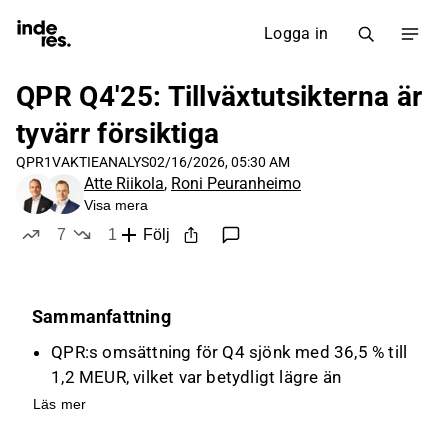
Logga in
QPR Q4'25: Tillväxtutsikterna är
tyvärr försiktiga
QPR1V
AKTIEANALYS
02/16/2026, 05:30 AM
Atte Riikola
,
Roni Peuranheimo
Visa mera
7
1
Följ
likes
dislike
Sammanfattning
QPR:s omsättning för Q4 sjönk med 36,5 % till
1,2 MEUR, vilket var betydligt lägre än
förväntade 1,9 MEUR, främst på grund av
Läs mer
avsaknaden av större licensaffärer.