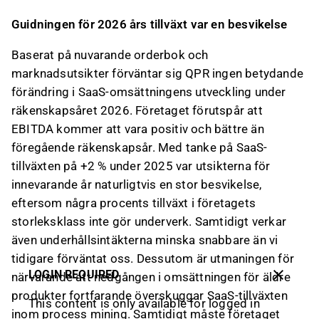
Guidningen för 2026 års tillväxt var en besvikelse
Baserat på nuvarande orderbok och
marknadsutsikter förväntar sig QPR ingen betydande
förändring i SaaS-omsättningens utveckling under
räkenskapsåret 2026. Företaget förutspår att
EBITDA kommer att vara positiv och bättre än
föregående räkenskapsår. Med tanke på SaaS-
tillväxten på +2 % under 2025 var utsikterna för
innevarande år naturligtvis en stor besvikelse,
eftersom några procents tillväxt i företagets
storleksklass inte gör underverk. Samtidigt verkar
även underhållsintäkterna minska snabbare än vi
tidigare förväntat oss. Dessutom är utmaningen för
LOGIN REQUIRED
närvarande att nedgången i omsättningen för äldre
produkter fortfarande överskuggar SaaS-tillväxten
This content is only available for logged in
inom process mining. Samtidigt måste företaget