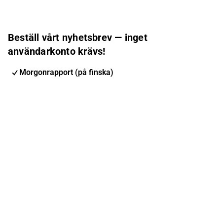
Beställ vårt nyhetsbrev — inget
användarkonto krävs!
Morgonrapport (på finska)
Inderes nyhetsbrev
Nordic Events
Inderes Femme
E-postadress
Prenumerera
Du kan ändra din prenumeration när du vill