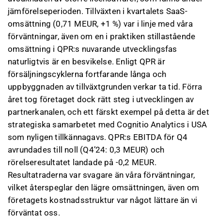
jämförelseperioden. Tillväxten i kvartalets SaaS-
omsättning (0,71 MEUR, +1 %) var i linje med våra
förväntningar, även om en i praktiken stillastående
omsättning i QPR:s nuvarande utvecklingsfas
naturligtvis är en besvikelse. Enligt QPR är
försäljningscyklerna fortfarande långa och
uppbyggnaden av tillväxtgrunden verkar ta tid. Förra
året tog företaget dock rätt steg i utvecklingen av
partnerkanalen, och ett färskt exempel på detta är det
strategiska samarbetet med Cognitio Analytics i USA
som nyligen tillkännagavs. QPR:s EBITDA för Q4
avrundades till noll (Q4’24: 0,3 MEUR) och
rörelseresultatet landade på -0,2 MEUR.
Resultatraderna var svagare än våra förväntningar,
vilket återspeglar den lägre omsättningen, även om
företagets kostnadsstruktur var något lättare än vi
förväntat oss.