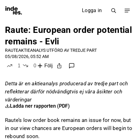
Logga in
Raute: European order potential
remains - Evli
RAUTE
AKTIEANALYS UTFÖRD AV TREDJE PART
05/08/2026, 05:52 AM
1
0
Följ
like
dislikes
Detta är en aktieanalys producerad av tredje part och
reflekterar därför nödvändigtvis ej våra åsikter och
värderingar
Ladda ner rapporten (PDF)
Raute’s low order book remains an issue for now, but
in our view chances are European orders will begin to
rebound soon.