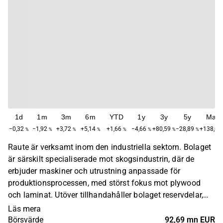
1d
1m
3m
6m
YTD
1y
3y
5y
Max
−0,32
−1,92
+3,72
+5,14
+1,66
−4,66
+80,59
−28,89
+138,02
%
%
%
%
%
%
%
%
Raute är verksamt inom den industriella sektorn. Bolaget
är särskilt specialiserade mot skogsindustrin, där de
erbjuder maskiner och utrustning anpassade för
produktionsprocessen, med störst fokus mot plywood
och laminat. Utöver tillhandahåller bolaget reservdelar,
underhåll och modernisering av utrustning. Verksamhet
Läs mera
innehas på global nivå med störst närvaro inom Europa,
Börsvärde
92,69 mn EUR