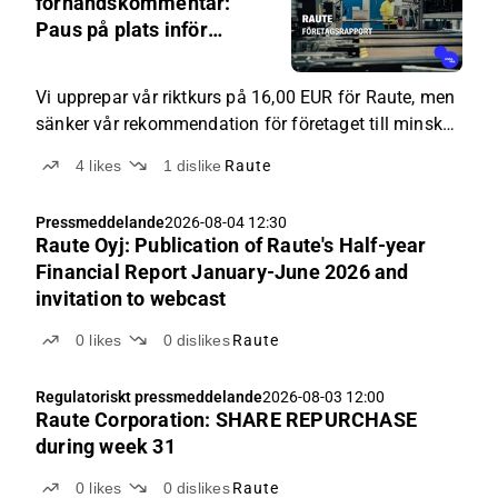
förhandskommentar:
Paus på plats inför
uppdatering av
orderutsikterna
Vi upprepar vår riktkurs på 16,00 EUR för Raute, men
sänker vår rekommendation för företaget till minska
(tidigare öka) då kursen närmat sig vår riktkurs. Vi
4
likes
1
dislike
Raute
bedömer att Rautes orderbok har minskat ytterligare
under sommaren, eftersom företaget inte har
Pressmeddelande
2026-08-04 12:30
meddelat några betydande order under Q2 eller i juli,
Raute Oyj: Publication of Raute's Half-year
och återhämtningen inom byggsektorn har också
Financial Report January-June 2026 and
försenats ytterligare på grund av makroekonomiska
invitation to webcast
effekter av kriget i Iran. Värderingen av aktien är i sig
inte dålig (2026e: EV/EBIT 8x), men på grund av
0
likes
0
dislikes
Raute
övervägande negativa kortsiktiga estimatrisker intar
vi en bevakande position inför företagets Q2-rapport
Regulatoriskt pressmeddelande
2026-08-03 12:00
(ons 12.8).
Raute Corporation: SHARE REPURCHASE
during week 31
0
likes
0
dislikes
Raute