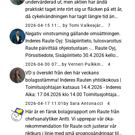
undervärderad ut, men aktien har ändå
praktiskt taget inte rört sig ur fläcken på ett år,
då cykelvändningen har tagit längre tid än
väntat medan svackan inom byggsektorn har
2026-04-15 11:35
by Tomi Valkeajärvi
7
fortsatt. Det har alltså inte varit någon
Negativ vinstvarning gällande omsättningen.
brådska att hoppa på...
Inderes Raute Oyj: Sisäpiiritieto, tulosvaroitus:
Raute päivittää ohjeistustaan -... Raute Oyj,
Pörssitiedote, Sisäpiiritieto 30.4.2026 kello
10.55Sisäpiiritieto, tulosvaroitus: Raute
2026-04-30 07:57
by Verneri Pulkkinen
4
päivittää ohjeistustaan - vertailukelpoinen
VD:s översikt från den här veckans
käyttökate...
bolagsstämma! Inderes Rauten yhtiökokous |
Toimitusjohtajan katsaus 14.4.2026 - Inderes
Aika: 17.04.2026 klo 14.00 Toimitusjohtaja
Mika Saariahon katsaus Rauten
2026-04-17 11:01
by Sara Antonacci
4
yhtiökokouksesta 14.4.2026.
Här är en färsk bolagsrapport om Raute från
chefsanalytiker Antti. Vi upprepar vår öka-
rekommendation för Raute och justerar vår
riktkurs i linje med små prognosändringar till