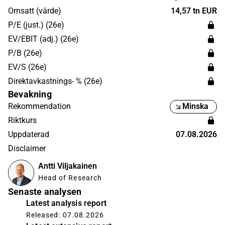
Nordamerika och Asien. Bolagets huvudkontor ligger i
Omsatt (värde)
14,57 tn EUR
Nastola.
P/E (just.) (26e)
EV/EBIT (adj.) (26e)
P/B (26e)
EV/S (26e)
Direktavkastnings- % (26e)
Bevakning
Rekommendation
Minska
Riktkurs
Uppdaterad
07.08.2026
Disclaimer
Antti Viljakainen
Head of Research
Senaste analysen
Latest analysis report
Released: 07.08.2026