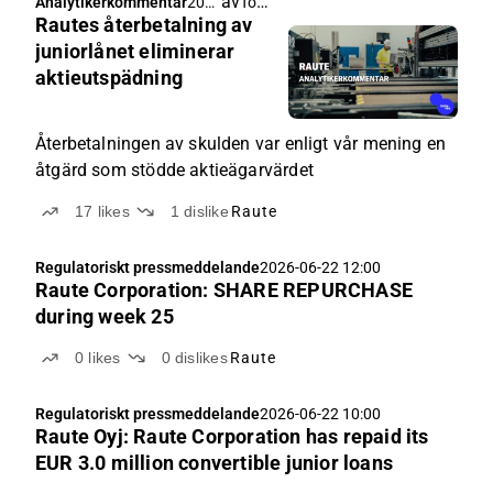
av
Tommi Saarinen
Analytikerkommentar
202
Rautes återbetalning av
6-
06-
juniorlånet eliminerar
23
aktieutspädning
04:4
9
Återbetalningen av skulden var enligt vår mening en
åtgärd som stödde aktieägarvärdet
17
likes
1
dislike
Raute
Regulatoriskt pressmeddelande
2026-06-22 12:00
Raute Corporation: SHARE REPURCHASE
during week 25
0
likes
0
dislikes
Raute
Regulatoriskt pressmeddelande
2026-06-22 10:00
Raute Oyj: Raute Corporation has repaid its
EUR 3.0 million convertible junior loans