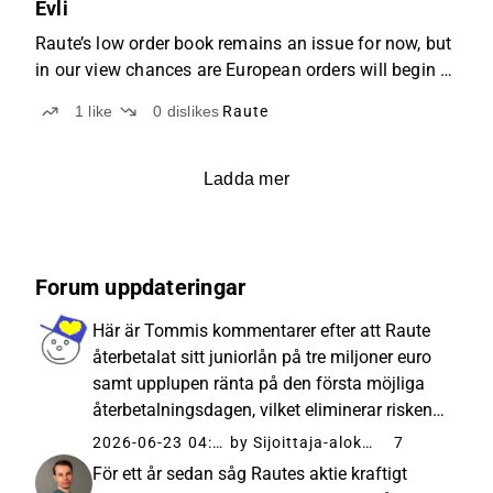
Evli
Raute’s low order book remains an issue for now, but
in our view chances are European orders will begin to
rebound soon.
1
like
0
dislikes
Raute
Ladda mer
Forum uppdateringar
Här är Tommis kommentarer efter att Raute
återbetalat sitt juniorlån på tre miljoner euro
samt upplupen ränta på den första möjliga
återbetalningsdagen, vilket eliminerar risken
för aktieutspädning. Inderes – 23 Jun 26
2026-06-23 04:57
by Sijoittaja-alokas
7
Rauten juniorilainan takaisinmaksu poistaa
För ett år sedan såg Rautes aktie kraftigt
osakelaimennuksen ...