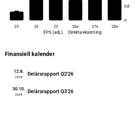
0,8
1,0
0
23
24
25
26e
27e
28e
EPS (adj.)
Direktavkastning
Finansiell kalender
12.8.
Delårsrapport
Q2'26
2026
30.10.
Delårsrapport
Q3'26
2026