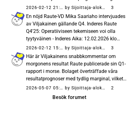
16,0 euro (tid. 17,0 €). Vi lade till lite
2026-02-12 21:22
by Sijoittaja-alokas
3
säkerhetsmarginal i våra prognoser på grund
En nöjd Raute-VD Mika Saariaho intervjuades
av ett orderingång...
av Viljakainen gällande Q4. Inderes Raute
Q4'25: Operatiiviseen tekemiseen voi olla
tyytyväinen - Inderes Aika: 12.02.2026 klo
15.39 Hyvän operatiivisen tekemisen myötä
2026-02-12 15:23
by Sijoittaja-alokas
3
Rauten kannattavuus pysyi hyvällä tasolla
Här är Viljakainens snabbkommentar om
vaikka liikevaihto laski ...
morgonens resultat Raute publicerade sin Q1-
rapport i morse. Bolaget överträffade våra
resultatprognoser med tydlig marginal, vilket
berodde på en onormalt hög lönsamhet i
2026-05-07 05:56
by Sijoittaja-alokas
2
maskinenheten Wood Processing.
Besök forumet
Orderingången hamnade i sin tur något
under...