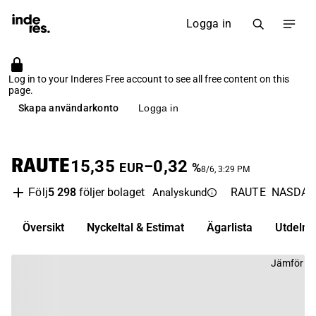
Logga in
Log in to your Inderes Free account to see all free content on this
page.
Skapa användarkonto
Logga in
RAUTE
15,35
−0,32
EUR
%
8/6, 3:29 PM
5 298
följer bolaget
RAUTE
NASDAQ 
Följ
Analyskund
Översikt
Nyckeltal & Estimat
Ägarlista
Utdelni
Jämför