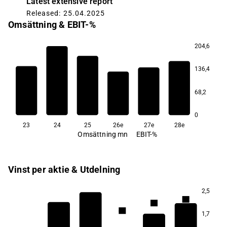
Latest extensive report
Released: 25.04.2025
Omsättning & EBIT-%
204,6
11,3
136,4
9,4
8,8
7,1
7,1
68,2
3,0
0
23
24
25
26e
27e
28e
Omsättning mn
EBIT-%
Vinst per aktie & Utdelning
2,5
5,2
4,9
4,3
4,2
4,2
1,7