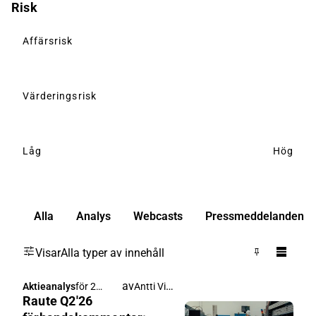
Risk
Affärsrisk
Värderingsrisk
Låg
Hög
Alla
Analys
Webcasts
Pressmeddelanden
Visar
Alla typer av innehåll
av
Antti Viljakainen
Aktieanalys
för 2
Raute Q2'26
timmar
sedan