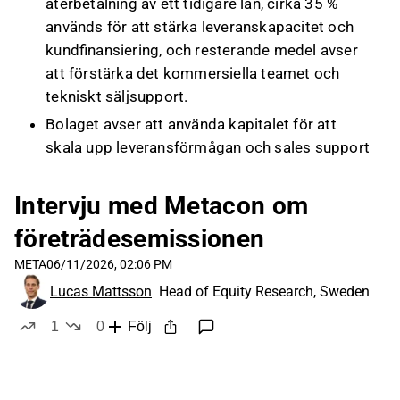
återbetalning av ett tidigare lån, cirka 35 %
används för att stärka leveranskapacitet och
kundfinansiering, och resterande medel avser
att förstärka det kommersiella teamet och
tekniskt säljsupport.
Bolaget avser att använda kapitalet för att
skala upp leveransförmågan och sales support
för att vinna större elektrolysprojekt, med
målet att nå kassaflödespositivt läge.
Intervju med Metacon om
Metacon uppger över 150 pågående
företrädesemissionen
kunddialoger (1–700 MW); ledning och
META
06/11/2026, 02:06 PM
styrelse deltar i emissionen och framhåller att
konvertering av några projekt i pipelinen kan ge
Lucas Mattsson
Head of Equity Research, Sweden
betydande lönsamhet.
1
0
Följ
like
dislikes
Detta innehåll är skapat av AI baserat på en videotranskription. Ge gärna
feedback om det på
Inderes forum
.