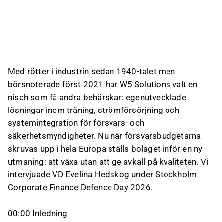
W5 Solutions mål är att nå 1 miljard SEK i
omsättning och 10 % EBIT-marginal före
utgången av 2026. Enligt vd:n kräver detta
både förvärv och organisk tillväxt, där bolaget
siktar på 20 % organisk tillväxt per år,
samtidigt som de största riskerna är att skala
Med rötter i industrin sedan 1940-talet men
upp utan att tappa kvalitet, leveransprecision
börsnoterade först 2021 har W5 Solutions valt en
och rätt kompetens.
nisch som få andra behärskar: egenutvecklade
lösningar inom träning, strömförsörjning och
Detta innehåll är skapat av AI baserat på en videotranskription. Ge gärna
feedback om det på
Inderes forum
.
systemintegration för försvars- och
säkerhetsmyndigheter. Nu när försvarsbudgetarna
skruvas upp i hela Europa ställs bolaget inför en ny
utmaning: att växa utan att ge avkall på kvaliteten. Vi
intervjuade VD Evelina Hedskog under Stockholm
Corporate Finance Defence Day 2026.
00:00 Inledning