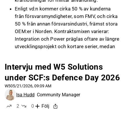
kraftlösningar för militär användning.
Enligt vd:n kommer cirka 50 % av kunderna
från försvarsmyndigheter, som FMV, och cirka
50 % från annan försvarsindustri, främst stora
OEM:er i Norden. Kontraktsmixen varierar:
Integration och Power präglas oftare av längre
utvecklingsprojekt och kortare serier, medan
Training har mindre utvecklingsinslag och
högre volymer.
Intervju med W5 Solutions
Vd:n uppger att orderboken ser stark ut i
under SCF:s Defence Day 2026
samtliga affärsområden och att fokus nu i
högre grad flyttas mot leverans och hantering
W5
05/21/2026, 09:09 AM
av tillväxt. Bolaget ser en tydlig
Isa Hudd
Community Manager
efterfrågeökning från den växande
2
0
Följ
försvarsmarknaden, med Danmark som
likes
dislikes
exempel där snabbare upphandlingar gett mer
direkt effekt.