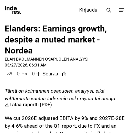
Kirjaudu
Elanders: Earnings growth,
despite a muted market -
Nordea
ELAN B
KOLMANNEN OSAPUOLEN ANALYYSI
03/27/2026, 06:31 AM
0
0
Seuraa
tykkää
ei tykkää
Tämä on kolmannen osapuolen analyysi, eikä
välttämättä vastaa Inderesin näkemystä tai arvoja
Lataa raportti (PDF)
We cut 2026E adjusted EBITA by 9% and 2027E-28E
by 4-6% ahead of the Q1 report, due to FX and an