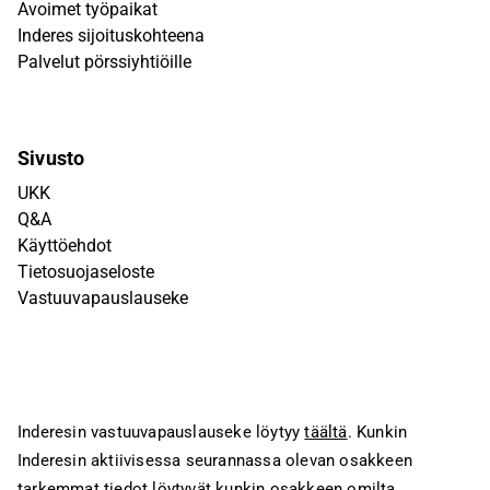
Avoimet työpaikat
Inderes sijoituskohteena
Palvelut pörssiyhtiöille
Sivusto
UKK
Q&A
Käyttöehdot
Tietosuojaseloste
Vastuuvapauslauseke
Inderesin vastuuvapauslauseke löytyy
täältä
. Kunkin
Inderesin aktiivisessa seurannassa olevan osakkeen
tarkemmat tiedot löytyvät kunkin osakkeen omilta