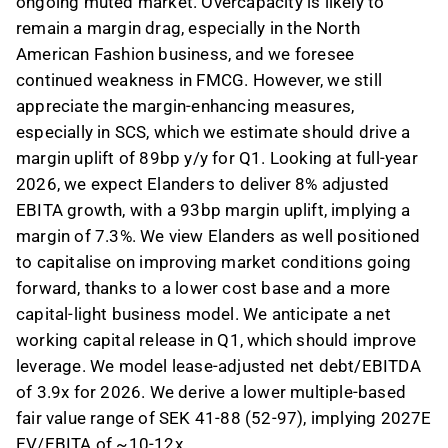
ongoing muted market. Overcapacity is likely to
remain a margin drag, especially in the North
American Fashion business, and we foresee
continued weakness in FMCG. However, we still
appreciate the margin-enhancing measures,
especially in SCS, which we estimate should drive a
margin uplift of 89bp y/y for Q1. Looking at full-year
2026, we expect Elanders to deliver 8% adjusted
EBITA growth, with a 93bp margin uplift, implying a
margin of 7.3%. We view Elanders as well positioned
to capitalise on improving market conditions going
forward, thanks to a lower cost base and a more
capital-light business model. We anticipate a net
working capital release in Q1, which should improve
leverage. We model lease-adjusted net debt/EBITDA
of 3.9x for 2026. We derive a lower multiple-based
fair value range of SEK 41-88 (52-97), implying 2027E
EV/EBITA of ~10-12x.