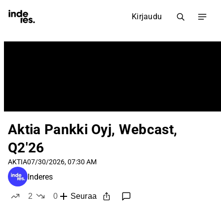
Kirjaudu
Aktia Pankki Oyj, Webcast,
Q2'26
AKTIA
07/30/2026, 07:30 AM
Inderes
2
0
Seuraa
tykkää
ei tykkää