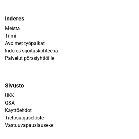
Inderes
Meistä
Tiimi
Avoimet työpaikat
Inderes sijoituskohteena
Palvelut pörssiyhtiöille
Sivusto
UKK
Q&A
Käyttöehdot
Tietosuojaseloste
Vastuuvapauslauseke