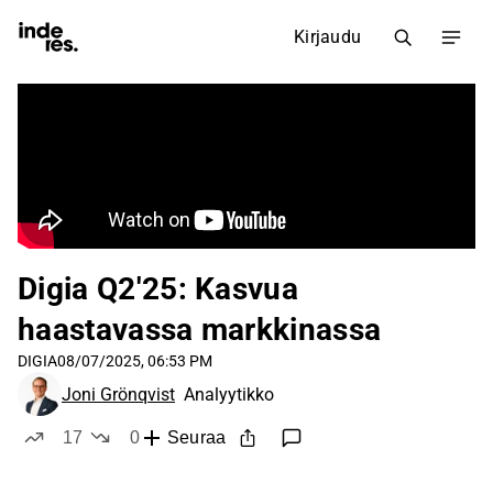
Kirjaudu
Digia Q2'25: Kasvua
haastavassa markkinassa
DIGIA
08/07/2025, 06:53 PM
Joni Grönqvist
Analyytikko
17
0
Seuraa
tykkää
ei tykkää