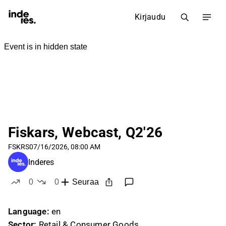
Kirjaudu
Fiskars, Webcast, Q2'26
FSKRS
07/16/2026, 08:00 AM
Inderes
0
0
Seuraa
tykkää
ei tykkää
Language:
en
Sector:
Retail & Consumer Goods