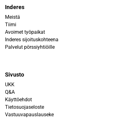
Inderes
Meistä
Tiimi
Avoimet työpaikat
Inderes sijoituskohteena
Palvelut pörssiyhtiöille
Sivusto
UKK
Q&A
Käyttöehdot
Tietosuojaseloste
Vastuuvapauslauseke