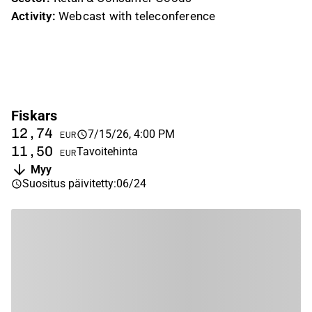
Activity:
Webcast with teleconference
Fiskars
12,74
7/15/26, 4:00 PM
EUR
11,50
Tavoitehinta
EUR
Myy
Suositus päivitetty
:
06/24