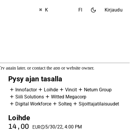
⌘ K
FI
Kirjaudu
Pysy ajan tasalla
Innofactor
Loihde
Vincit
Netum Group
Siili Solutions
Witted Megacorp
Digital Workforce
Solteq
Sijoittajatilaisuudet
Loihde
V
14,00
5
5/30/22, 4:00 PM
EUR