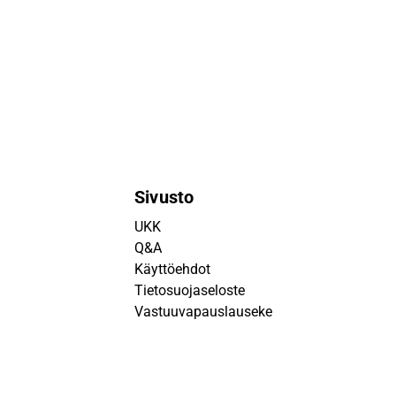
Sivusto
UKK
Q&A
Käyttöehdot
Tietosuojaseloste
Vastuuvapauslauseke