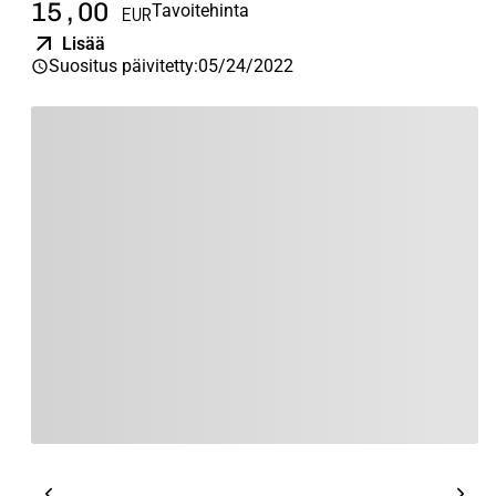
15,00
6
Tavoitehinta
EUR
Lisää
Suositus päivitetty
:
05/24/2022