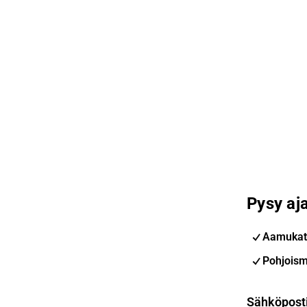
Pysy aja
Aamukat
Pohjoism
Sähköpost