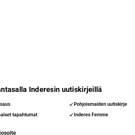
ntasalla Inderesin uutiskirjeillä
saus
Pohjoismaiden uutiskirje
aiset tapahtumat
Inderes Femme
iosoite