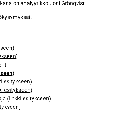
ukana on analyytikko Joni Grönqvist.
sökysymyksiä.
ykseen
)
tykseen
)
en
)
ykseen
)
ki esitykseen
)
ki esitykseen
)
ja (
linkki esitykseen
)
itykseen
)