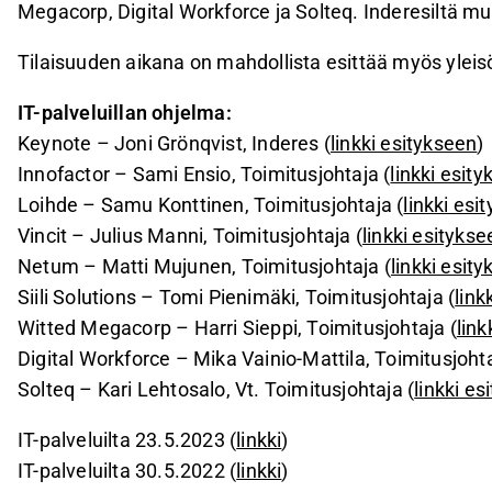
Megacorp, Digital Workforce ja Solteq. Inderesiltä m
Tilaisuuden aikana on mahdollista esittää myös ylei
IT-palveluillan ohjelma:
​Keynote – Joni Grönqvist, Inderes (
linkki esitykseen
)
Innofactor – Sami Ensio, Toimitusjohtaja (
linkki esit
​Loihde – Samu Konttinen, Toimitusjohtaja (
linkki esi
Vincit – Julius Manni, Toimitusjohtaja (
linkki esitykse
Netum – Matti Mujunen, Toimitusjohtaja (
linkki esit
Siili Solutions – Tomi Pienimäki, Toimitusjohtaja (
link
Witted Megacorp – Harri Sieppi, Toimitusjohtaja (
link
Digital Workforce – Mika Vainio-Mattila, Toimitusjohta
Solteq – Kari Lehtosalo, Vt. Toimitusjohtaja (
linkki es
IT-palveluilta 23.5.2023 (
linkki
)
IT-palveluilta 30.5.2022 (
linkki
)