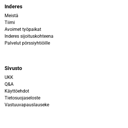
Inderes
Meistä
Tiimi
Avoimet työpaikat
Inderes sijoituskohteena
Palvelut pörssiyhtiöille
Sivusto
UKK
Q&A
Käyttöehdot
Tietosuojaseloste
Vastuuvapauslauseke