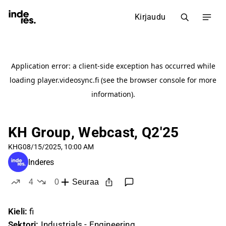
Kirjaudu
KH Group, Webcast, Q2'25
KHG
08/15/2025, 10:00 AM
Inderes
4
0
Seuraa
tykkää
ei tykkää
Kieli:
fi
Sektori:
Industrials - Engineering