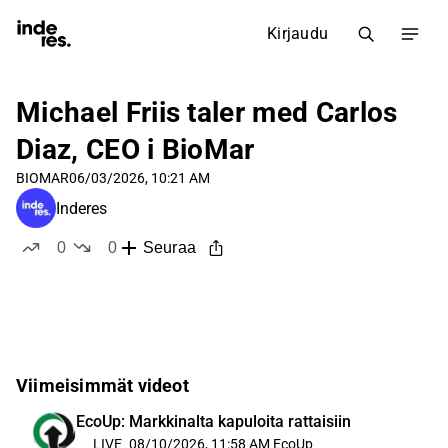
Kirjaudu
Michael Friis taler med Carlos
Diaz, CEO i BioMar
BIOMAR
06/03/2026, 10:21 AM
Inderes
0
0
Seuraa
tykkää
ei tykkää
Viimeisimmät videot
EcoUp: Markkinalta kapuloita rattaisiin
LIVE
08/10/2026, 11:58 AM
EcoUp