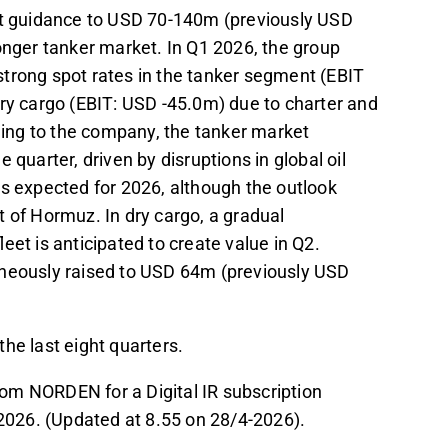
fit guidance to USD 70-140m (previously USD
onger tanker market. In Q1 2026, the group
trong spot rates in the tanker segment (EBIT
dry cargo (EBIT: USD -45.0m) due to charter and
rding to the company, the tanker market
 quarter, driven by disruptions in global oil
is expected for 2026, although the outlook
 of Hormuz. In dry cargo, a gradual
eet is anticipated to create value in Q2.
aneously raised to USD 64m (previously USD
he last eight quarters.
om NORDEN for a Digital IR subscription
026. (Updated at 8.55 on 28/4-2026).