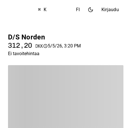
⌘ K
FI
Kirjaudu
D/S Norden
312,20
5/5/26, 3:20 PM
DKK
Ei tavoitehintaa