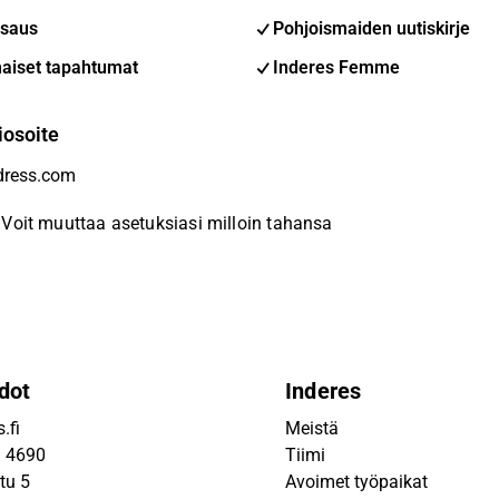
saus
Pohjoismaiden uutiskirje
aiset tapahtumat
Inderes Femme
iosoite
Voit muuttaa asetuksiasi milloin tahansa
dot
Inderes
.fi
Meistä
9 4690
Tiimi
tu 5
Avoimet työpaikat