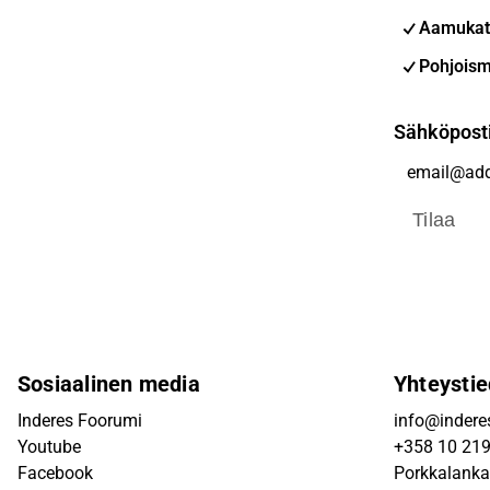
Aamukat
Pohjoism
Sähköpost
Tilaa
Sosiaalinen media
Yhteystie
Inderes Foorumi
info@inderes
Youtube
+358 10 21
Facebook
Porkkalanka