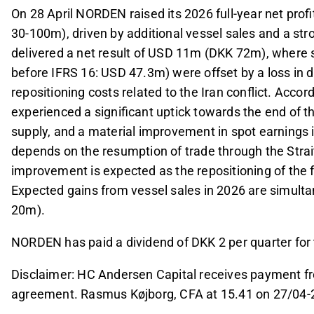
On 28 April NORDEN raised its 2026 full-year net pro
30-100m), driven by additional vessel sales and a str
delivered a net result of USD 11m (DKK 72m), where s
before IFRS 16: USD 47.3m) were offset by a loss in 
repositioning costs related to the Iran conflict. Acco
experienced a significant uptick towards the end of the
supply, and a material improvement in spot earnings 
depends on the resumption of trade through the Strait
improvement is expected as the repositioning of the fl
Expected gains from vessel sales in 2026 are simult
20m).
NORDEN has paid a dividend of DKK 2 per quarter for t
Disclaimer: HC Andersen Capital receives payment fr
agreement.
Rasmus Køjborg, CFA at 15.41 on 27/04-2