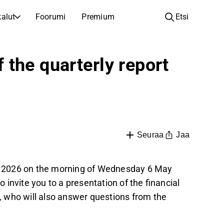
alut
Foorumi
Premium
Etsi
YHTIÖT
OPI SIJOITTAMISESTA
the quarterly report
Yhtiöt
Analyysikoulu
Opi lukemaan ja ymmärtämään osakeanalyysiä
Selaa ja suodata listattujen yhtiöiden listaa
Löydä osakkeita
Sijoituskoulu
Inspiraatiota seuraavaan sijoitukseesi
Oppaita ja oppitunteja sijoitusosaamisen kasvattamiseen
Listautumiset
Salkunhaltijat
Jaa
Seuraa
Uudet listautumiset ja tulevat pörssiannit
Sijoitustietoa jokaiselle tasolle, ensiaskeleista edistyneisiin salkkustrategioihin.
Yhtiökokouskutsut
 Q1 2026 on the morning of Wednesday 6 May
Yhtiökokousten päivämäärät ja osakkeenomistajatiedot
invite you to a presentation of the financial
 who will also answer questions from the