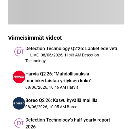
Viimeisimmät videot
Detection Technology Q2’26: Lääketiede veti
LIVE
08/06/2026, 11:43 AM
Detection
Technology
Harvia Q2'26: "Mahdollisuuksia
moninkertaistaa yrityksen koko"
08/06/2026, 10:46 AM
Harvia
Boreo Q2'26: Kasvu hyvällä mallilla
08/06/2026, 10:05 AM
Boreo
Detection Technology’s half-yearly report
2026