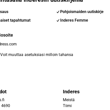
saus
Pohjoismaiden uutiskirje
aiset tapahtumat
Inderes Femme
iosoite
Voit muuttaa asetuksiasi milloin tahansa
dot
Inderes
.fi
Meistä
9 4690
Tiimi