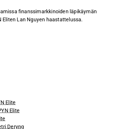
tnamissa finanssimarkkinoiden läpikäymän
 Eliten Lan Nguyen haastattelussa.
N Elite
PYN Elite
ite
etri Deryng