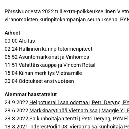
Pörssivuodesta 2022 tuli extra-poikkeuksellinen Vie
viranomaisten kurinpitokampanjan seurauksena. PYN
Aiheet
00:00 Aloitus
02:24 Hallinnon kurinpitotoimenpiteet
06:52 Asuntomarkkinat ja Vinhomes
11:51 Vähittäiskauppa ja Vincom Retail
15:04 Kiinan merkitys Vietnamille
20:04 Odotukset ensi vuoteen
Aiemmat haastattelut
24.9.2022
Helpotusralli saa odottaa | Petri Deryng, PY
28.6.2022
Markkinarytinää Vietnamissa
|
Maggie Yi, 
23.3.2022
Salkunhoitajan tentti
|
Petri Deryng, PYN El
18.8.2021
inderesPodi 108: Vieraana salkunhoitaja P