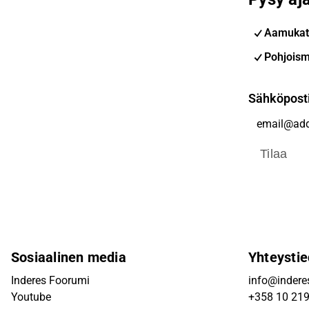
Aamukat
Pohjoism
Sähköpost
Tilaa
Sosiaalinen media
Yhteystie
Inderes Foorumi
info@inderes
Youtube
+358 10 21