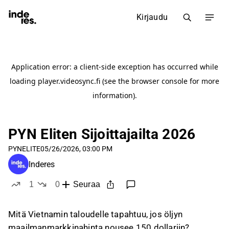
Kirjaudu
PYN Eliten Sijoittajailta 2026
PYNELITE
05/26/2026, 03:00 PM
Inderes
1
0
Seuraa
tykkää
ei tykkää
Mitä Vietnamin taloudelle tapahtuu, jos öljyn
maailmanmarkkinahinta nousee 150 dollariin?