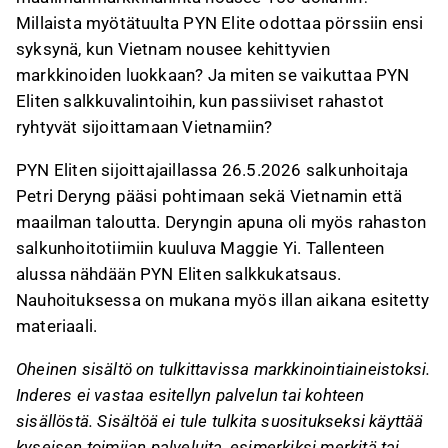
Millaista myötätuulta PYN Elite odottaa pörssiin ensi
syksynä, kun Vietnam nousee kehittyvien
markkinoiden luokkaan? Ja miten se vaikuttaa PYN
Eliten salkkuvalintoihin, kun passiiviset rahastot
ryhtyvät sijoittamaan Vietnamiin?
PYN Eliten sijoittajaillassa 26.5.2026 salkunhoitaja
Petri Deryng pääsi pohtimaan sekä Vietnamin että
maailman taloutta. Deryngin apuna oli myös rahaston
salkunhoitotiimiin kuuluva Maggie Yi. Tallenteen
alussa nähdään PYN Eliten salkkukatsaus.
Nauhoituksessa on mukana myös illan aikana esitetty
materiaali.
Oheinen sisältö on tulkittavissa markkinointiaineistoksi.
Inderes ei vastaa esitellyn palvelun tai kohteen
sisällöstä. Sisältöä ei tule tulkita suositukseksi käyttää
kyseisen toimijan palveluita, esimerkiksi merkitä tai