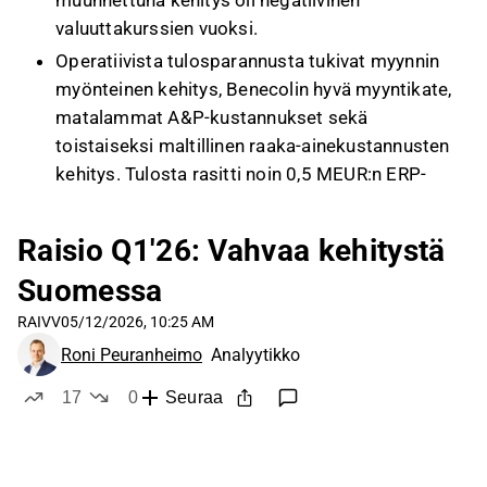
muunnettuna kehitys oli negatiivinen
valuuttakurssien vuoksi.
Operatiivista tulosparannusta tukivat myynnin
myönteinen kehitys, Benecolin hyvä myyntikate,
matalammat A&P-kustannukset sekä
toistaiseksi maltillinen raaka-ainekustannusten
kehitys. Tulosta rasitti noin 0,5 MEUR:n ERP-
projektikulu Q1:llä, ja koko vuoden SAP/ERP-
päivityksen vaikutus on yhtiön mukaan lähes 2
Raisio Q1'26: Vahvaa kehitystä
MEUR.
Suomessa
Lähi-idän kriisin suorat vaikutukset ovat
Raisiolle rajalliset, mutta pakkausmateriaalien
RAIVV
05/12/2026, 10:25 AM
hinnat ovat nousseet joistakin prosenteista
Roni Peuranheimo
Analyytikko
noin 10 %:iin ja kuljetuskustannusten nousun
17
0
Seuraa
odotetaan jatkuvan vähintään kesän loppuun.
tykkää
ei tykkää
Yhtiö on vienyt hinnankorotuksia Benecol-
markkinoilla Isossa-Britanniassa ja Irlannissa,