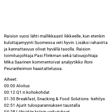
kun taas Suomen markkinan korotustarvetta
vielä arvioidaan.
Raisio pitää ohjeistuksensa ennallaan ja
odottaa edelleen liikevaihdon sekä
vertailukelpoisen liiketuloksen kasvavan
vuonna 2026. Benecolin laajentuminen
Raision vuosi lähti mallikkaasti liikkeelle, kun etenkin
Espanjaan etenee vaiheittain jakelupeitto
kuluttajamyynti Suomessa veti hyvin. Lisäksi rahavirta
edellä, eikä yhtiö odota markkinalta nopeita
ja kannattavuus olivat hyvällä tasolla. Raision
voittoja.
toimitusjohtaja Pasi Flinkman sekä talousjohtaja
Mika Saarinen kommentoivat analyytikko Roni
Tämä sisältö on tekoälyn tuottamaa videon transkriptin pohjalta. Voit
antaa siitä palautetta Inderesin foorumilla. Anna siihen liittyvää
Peuranheimon haastattelussa.
palautetta
Inderesin foorumilla
.
Aiheet:
00:00 Aloitus
00:12 Q1:n kohokohdat
01:30 Breakfast, Snacking & Food Solutions -kehitys
02:51 Ajurit tulosparannuksen taustalla
04:28 Lähi-idän kriisin vaikutukset