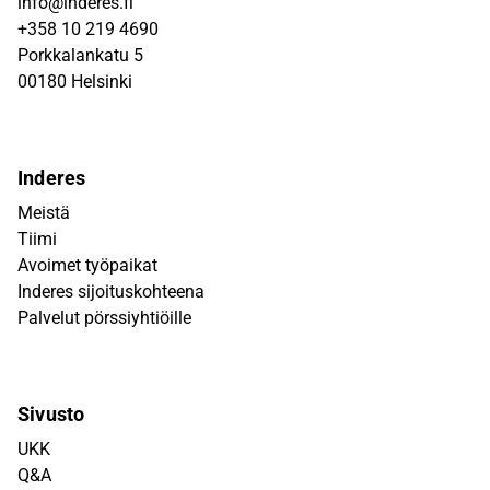
info@inderes.fi
+358 10 219 4690
Porkkalankatu 5
00180 Helsinki
Inderes
Meistä
Tiimi
Avoimet työpaikat
Inderes sijoituskohteena
Palvelut pörssiyhtiöille
Sivusto
UKK
Q&A