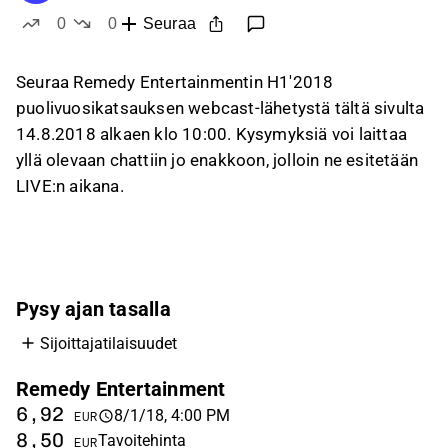
0
0
Seuraa
tykkää
ei tykkää
Seuraa Remedy Entertainmentin H1'2018
puolivuosikatsauksen webcast-lähetystä tältä sivulta
14.8.2018 alkaen klo 10:00. Kysymyksiä voi laittaa
yllä olevaan chattiin jo enakkoon, jolloin ne esitetään
LIVE:n aikana.
Pysy ajan tasalla
Sijoittajatilaisuudet
Remedy Entertainment
6,92
8/1/18, 4:00 PM
EUR
8,50
Tavoitehinta
EUR