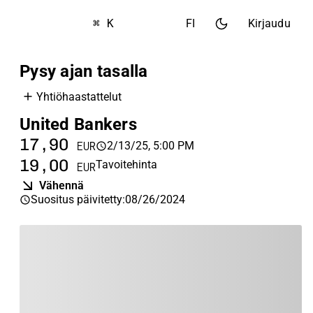
⌘ K
FI
Kirjaudu
Pysy ajan tasalla
Yhtiöhaastattelut
United Bankers
17,90
2/13/25, 5:00 PM
EUR
19,00
Tavoitehinta
EUR
Vähennä
Suositus päivitetty
:
08/26/2024