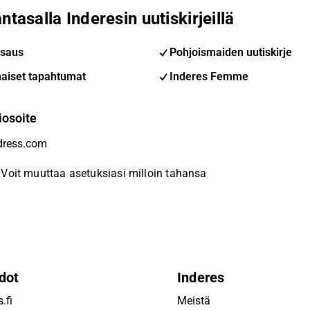
ntasalla Inderesin uutiskirjeillä
saus
Pohjoismaiden uutiskirje
aiset tapahtumat
Inderes Femme
iosoite
Voit muuttaa asetuksiasi milloin tahansa
dot
Inderes
.fi
Meistä