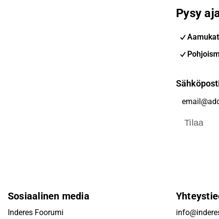
Pysy aja
Aamukat
Pohjoism
Sähköpost
Tilaa
Sosiaalinen media
Yhteystie
Inderes Foorumi
info@inderes