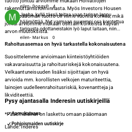
tuotto johtuu arviomme mukaan Hoivatilojen
eilen
- DoggyP
4
rakennuttamistoiminnasta. Myös Investors Housen
Jaaha, kyllä tässä taitaa vaan tarinan loppu
oman pääoman tuotto oli viime vuonna korkea, mikä
häämöttää. Nyt varmaan suurempi osa korotettua
johtui arviomme mukaan osittain korkeista käyvän
tarjousta odottaneistakin lyö laput laitaan, niin...
arvon muutoksista.
eilen
- Markus
0
Rahoitusasemaa on hyvä tarkastella kokonaisuutena
Suosittelemme arvioimaan kiinteistöyhtiöiden
vakavaraisuutta ja rahoitusriskejä kokonaisuutena.
Velkaantuneisuuden lisäksi sijoittajan on hyvä
arvioida mm. korollisten velkojen maturiteettia,
lainojen uudelleenrahoitusriskiä, kovenantteja ja
likviditeettiä.
Pysy ajantasalla Inderesin uutiskirjeillä
Aamukatsaus
*Pääomalainat on laskettu omaan pääomaan
Pohjoismaiden uutiskirje
Lähde: Inderes