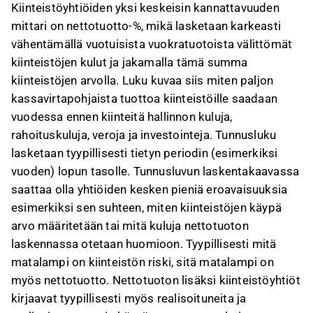
Kiinteistöyhtiöiden yksi keskeisin kannattavuuden
mittari on nettotuotto-%, mikä lasketaan karkeasti
vähentämällä vuotuisista vuokratuotoista välittömät
kiinteistöjen kulut ja jakamalla tämä summa
kiinteistöjen arvolla. Luku kuvaa siis miten paljon
kassavirtapohjaista tuottoa kiinteistöille saadaan
vuodessa ennen kiinteitä hallinnon kuluja,
rahoituskuluja, veroja ja investointeja. Tunnusluku
lasketaan tyypillisesti tietyn periodin (esimerkiksi
vuoden) lopun tasolle. Tunnusluvun laskentakaavassa
saattaa olla yhtiöiden kesken pieniä eroavaisuuksia
esimerkiksi sen suhteen, miten kiinteistöjen käypä
arvo määritetään tai mitä kuluja nettotuoton
laskennassa otetaan huomioon. Tyypillisesti mitä
matalampi on kiinteistön riski, sitä matalampi on
myös nettotuotto. Nettotuoton lisäksi kiinteistöyhtiöt
kirjaavat tyypillisesti myös realisoituneita ja