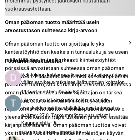
molemmat pystyneet jatkuvasti nostamaan
vuokrausastettaan.
Oman pääoman tuotto määrittää usein
arvostustason suhteessa kirja-arvoon
Oman pääoman tuotto on sijoittajalle yksi
kiinteistöyhtiöiden keskeisin tunnusluku ja se usein
määrittää sen, miten korkeasti kiinteistöyhtiöt
Foorumin keskustelut
pörssissä arvostetaan suhteessa oman pääoman
Peli toki on kohta maalissa, mutta viimekädessä
tasearvoon. Pääsääntöisesti mitä korkeampi oman
välimiesoikeus ratkaisee lisätuottojen kohtalon.
pääoman tuotto, sitä korkeampi arvostus suhteessa
11 tuntia sitten
- DoggyP
1
oman pääoman tasearvoon. Sijoittajan on tärkeä
Hieman nousi ostotarjouksella saatujen
tiedostaa, että toisin kuin kiinteistöyhtiöiden
osakkeiden määrä. Jälkikäteinen tarjousaika
raportoima nettotuotto-%, oman pääoma tuotto ei
päättyy 27.8. Tärkeimmät talousuutiset |
yleensä ole kassavirtaperusteinen ja se voi sisältää
Kauppalehti – 5 ...
kirjanpidollisia eriä. Oman pääoman tuottoa voivat
15 tuntia sitten
- Tmpr2000
2
yksittäisinä vuosina heiluttaa kiinteistöjen käyvän