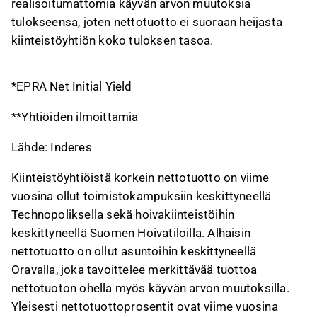
realisoitumattomia käyvän arvon muutoksia
tulokseensa, joten nettotuotto ei suoraan heijasta
kiinteistöyhtiön koko tuloksen tasoa.
*EPRA Net Initial Yield
**Yhtiöiden ilmoittamia
Lähde: Inderes
Kiinteistöyhtiöistä korkein nettotuotto on viime
vuosina ollut toimistokampuksiin keskittyneellä
Technopoliksella sekä hoivakiinteistöihin
keskittyneellä Suomen Hoivatiloilla. Alhaisin
nettotuotto on ollut asuntoihin keskittyneellä
Oravalla, joka tavoittelee merkittävää tuottoa
nettotuoton ohella myös käyvän arvon muutoksilla.
Yleisesti nettotuottoprosentit ovat viime vuosina