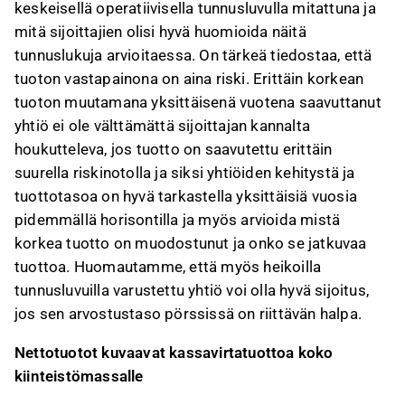
keskeisellä operatiivisella tunnusluvulla mitattuna ja
mitä sijoittajien olisi hyvä huomioida näitä
tunnuslukuja arvioitaessa. On tärkeä tiedostaa, että
tuoton vastapainona on aina riski. Erittäin korkean
tuoton muutamana yksittäisenä vuotena saavuttanut
yhtiö ei ole välttämättä sijoittajan kannalta
houkutteleva, jos tuotto on saavutettu erittäin
suurella riskinotolla ja siksi yhtiöiden kehitystä ja
tuottotasoa on hyvä tarkastella yksittäisiä vuosia
pidemmällä horisontilla ja myös arvioida mistä
korkea tuotto on muodostunut ja onko se jatkuvaa
tuottoa. Huomautamme, että myös heikoilla
tunnusluvuilla varustettu yhtiö voi olla hyvä sijoitus,
jos sen arvostustaso pörssissä on riittävän halpa.
Nettotuotot kuvaavat kassavirtatuottoa koko
kiinteistömassalle