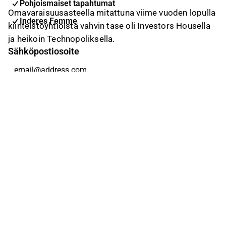
Pohjoismaiset tapahtumat
Omavaraisuusasteella mitattuna viime vuoden lopulla
Inderes Femme
kiinteistöyhtiöistä vahvin tase oli Investors Housella
ja heikoin Technopoliksella.
Sähköpostiosoite
Tilaa
Voit muuttaa asetuksiasi milloin tahansa
Sosiaalinen media
Inderes Foorumi
Youtube
Facebook