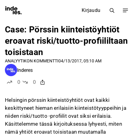
Kirjaudu
Case: Pörssin kiinteistöyhtiöt
eroavat riski/tuotto-profiililtaan
toisistaan
ANALYYTIKON KOMMENTTI
04/13/2017, 05:10 AM
Inderes
0
0
tykkää
ei tykkää
Helsingin pörssin kiinteistöyhtiöt ovat kaikki
keskittyneet hieman erilaisiin kiinteistötyyppeihin ja
niiden riski/tuotto -profiilit ovat siksi erilaisia.
Käsittelemme tässä kirjoituksessa lyhyesti, miten
nämä yhtiöt eroavat toisistaan muutamalla