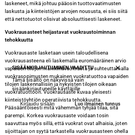
laskeneet, mikä johtuu pääosin tuottovaatimusten
laskusta ja kiinteistöjen arvojen noususta, ei siis siitä
että nettotuotot olisivat absoluuttisesti laskeneet.
Vuokrausasteet heijastavat vuokraustoiminnan
tehokkuutta
Vuokrausaste lasketaan usein taloudellisena
vuokrausasteena eli laskemalla euromääräinen arvio
SISÄÄNKIRJAUTUMINEN VAADITTU
vapaiden tilojen markkinavuokrasta ja suhteuttamalla
vuokrasopimusten mukainen vuokratuottoa vapaiden
Tämä sisältö on näkyvissä vain
tilojen laskennallisiin ja nykyisten tilojen oikeaan
sisäänkirjautuneille käyttäjille
vuokratuottoon. Vuokrausaste kuvaa yleisesti
kiinteistöyhtiön operatiivista tehokkuutta.
Luo ilmainen tunnus
Kirjaudu sisään
Pääsääntöisesti mitä vähemmän tyhjää tilaa, sitä
parempi. Korkea vuokrausaste voidaan tosin
saavuttaa myös sillä, että vuokrat ovat alhaisia, joten
sijoittajan on syytä tarkastella vuokrausasteen ohella