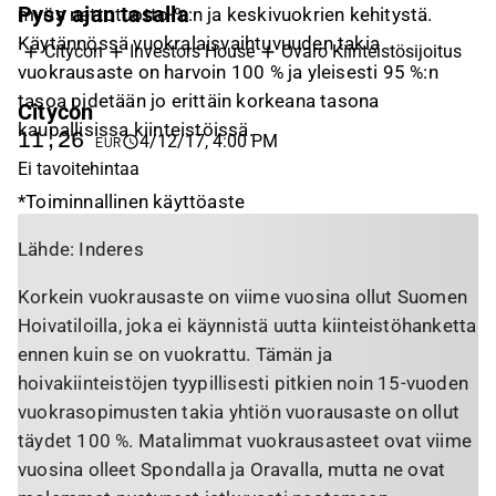
Pysy ajan tasalla
myös nettotuotto-%:n ja keskivuokrien kehitystä.
Käytännössä vuokralaisvaihtuvuuden takia
Citycon
Investors House
Ovaro Kiinteistösijoitus
vuokrausaste on harvoin 100 % ja yleisesti 95 %:n
tasoa pidetään jo erittäin korkeana tasona
Citycon
I
kaupallisissa kiinteistöissä.
11,26
5
4/12/17, 4:00 PM
EUR
6
Ei tavoitehintaa
*Toiminnallinen käyttöaste
Lähde: Inderes
Korkein vuokrausaste on viime vuosina ollut Suomen
Hoivatiloilla, joka ei käynnistä uutta kiinteistöhanketta
ennen kuin se on vuokrattu. Tämän ja
hoivakiinteistöjen tyypillisesti pitkien noin 15-vuoden
vuokrasopimusten takia yhtiön vuorausaste on ollut
täydet 100 %. Matalimmat vuokrausasteet ovat viime
vuosina olleet Spondalla ja Oravalla, mutta ne ovat