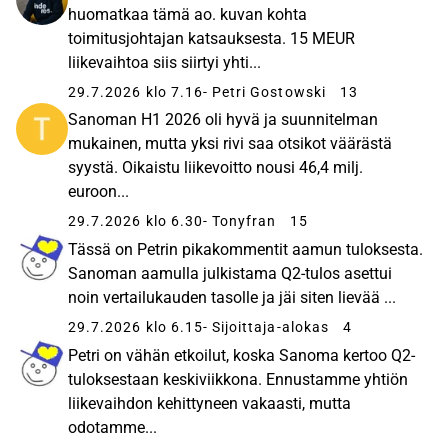
huomatkaa tämä ao. kuvan kohta
toimitusjohtajan katsauksesta. 15 MEUR
liikevaihtoa siis siirtyi yhti...
29.7.2026 klo 7.16
- Petri Gostowski
13
Sanoman H1 2026 oli hyvä ja suunnitelman
mukainen, mutta yksi rivi saa otsikot väärästä
syystä. Oikaistu liikevoitto nousi 46,4 milj.
euroon...
29.7.2026 klo 6.30
- Tonyfran
15
Tässä on Petrin pikakommentit aamun tuloksesta.
Sanoman aamulla julkistama Q2-tulos asettui
noin vertailukauden tasolle ja jäi siten lievää ...
29.7.2026 klo 6.15
- Sijoittaja-alokas
4
Petri on vähän etkoilut, koska Sanoma kertoo Q2-
tuloksestaan keskiviikkona. Ennustamme yhtiön
liikevaihdon kehittyneen vakaasti, mutta
odotamme...