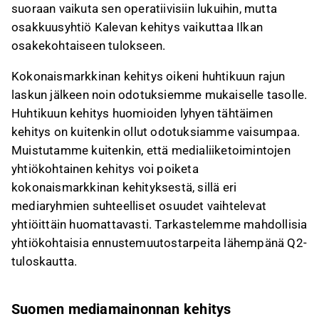
suoraan vaikuta sen operatiivisiin lukuihin, mutta
osakkuusyhtiö Kalevan kehitys vaikuttaa Ilkan
osakekohtaiseen tulokseen.
Kokonaismarkkinan kehitys oikeni huhtikuun rajun
laskun jälkeen noin odotuksiemme mukaiselle tasolle.
Huhtikuun kehitys huomioiden lyhyen tähtäimen
kehitys on kuitenkin ollut odotuksiamme vaisumpaa.
Muistutamme kuitenkin, että medialiiketoimintojen
yhtiökohtainen kehitys voi poiketa
kokonaismarkkinan kehityksestä, sillä eri
mediaryhmien suhteelliset osuudet vaihtelevat
yhtiöittäin huomattavasti. Tarkastelemme mahdollisia
yhtiökohtaisia ennustemuutostarpeita lähempänä Q2-
tuloskautta.
Suomen mediamainonnan kehitys