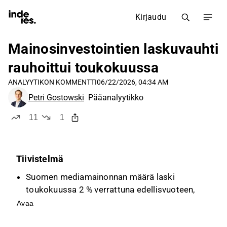
Kirjaudu
Mainosinvestointien laskuvauhti
rauhoittui toukokuussa
ANALYYTIKON KOMMENTTI
06/22/2026, 04:34 AM
Petri Gostowski
Pääanalyytikko
11
1
tykkää
ei tykkää
Tiivistelmä
Suomen mediamainonnan määrä laski
toukokuussa 2 % verrattuna edellisvuoteen,
mikä on huomattava parannus huhtikuun 15
Avaa
%:n laskusta.