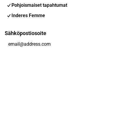
Pohjoismaiset tapahtumat
Inderes Femme
Sähköpostiosoite
Tilaa
Voit muuttaa asetuksiasi milloin tahansa
Sosiaalinen media
Inderes Foorumi
Youtube