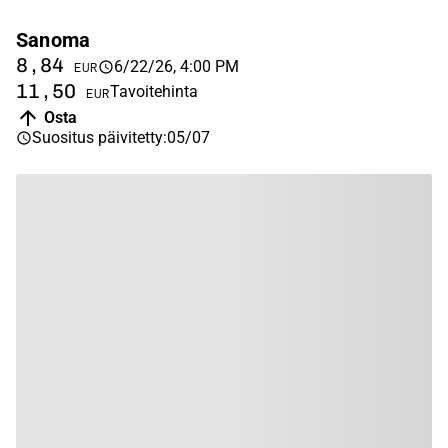
Sanoma
A
8,84
1
6/22/26, 4:00 PM
EUR
11,50
1
Tavoitehinta
EUR
Osta
Suositus päivitetty
:
05/07