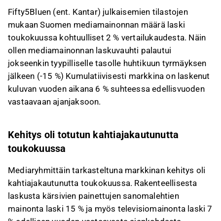
Mediaryhmittäin tarkasteltuna painettujen
Fifty5Bluen (ent. Kantar) julkaisemien tilastojen
sanomalehtien mainonta laski 15 %, kun taas
mukaan Suomen mediamainonnan määrä laski
verkkomedia ja radiomainonta kasvoivat noin 3
toukokuussa kohtuulliset 2 % vertailukaudesta. Näin
%, ja ulkomainonta nousi 13 %.
ollen mediamainonnan laskuvauhti palautui
Mediamainonta muodosti merkittävän osan
jokseenkin tyypilliselle tasolle huhtikuun tyrmäyksen
Sanoman, Alma Median ja erityisesti
jälkeen (-15 %) Kumulatiivisesti markkina on laskenut
Keskisuomalaisen liikevaihdosta, mikä tekee
kuluvan vuoden aikana 6 % suhteessa edellisvuoden
sen kehityksestä tärkeän näille yhtiöille.
vastaavaan ajanjaksoon.
Kokonaismarkkinan kehitys vastasi odotuksia
huhtikuun laskun jälkeen, mutta lyhyen
tähtäimen kehitys on ollut odotuksia
Kehitys oli totutun kahtiajakautunutta
vaisumpaa, ja yhtiökohtaiset
toukokuussa
ennustemuutokset arvioidaan Q2-tuloskauden
lähestyessä.
Mediaryhmittäin tarkasteltuna markkinan kehitys oli
kahtiajakautunutta toukokuussa. Rakenteellisesta
Tämä sisältö on tekoälyn tuottamaa. Anna siihen
laskusta kärsivien painettujen sanomalehtien
liittyvää palautetta Inderesin
foorumilla
.
mainonta laski 15 % ja myös televisiomainonta laski 7