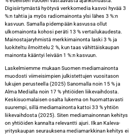
% edellisen vuoden vastaavasta ajankohdasta.
Digisiirtymästä hyötyvä verkkomedia kasvoi hyvää 3
%:n tahtia ja myös radiomainonta ylsi lähes 3 %:n
kasvuun. Samalla pidempään kasvussa ollut
ulkomainonta kohosi peräti 13 % vertailukaudesta.
Mainostajaryhmistä merkkimainonta laski 3 % ja
luokiteltu ilmoittelu 2 %, kun taas vähittäiskaupan
mainonta kääntyi leivään 1 %:n kasvuun.
Laskelmiemme mukaan Suomen mediamainonta
muodosti viimeisimpien julkistettujen vuositason
lukujen perusteella (2025) Sanomalla noin 15 % ja
Alma Medialla noin 17 % yhtiöiden liikevaihdosta.
Keskisuomalaisen osalta lukema on huomattavasti
suurempi, sillä mediamainonta kattoi 33 % yhtiön
liikevaihdosta (2025). Siten mediamainonnan kehitys
on yhtiöiden kannalta relevantti ajuri. Ilkan Kaleva-
yrityskaupan seurauksena mediamarkkinan kehitys ei