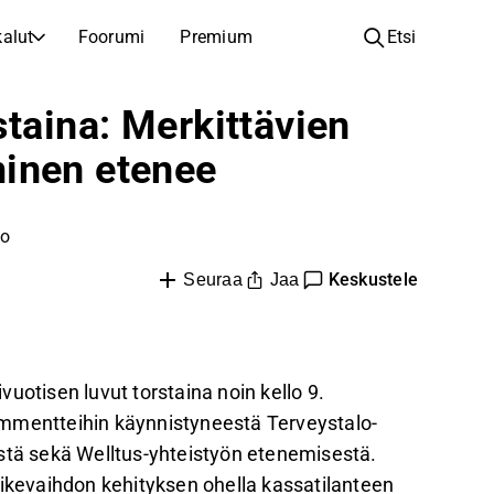
alut
Foorumi
Premium
Etsi
YHTIÖT
OPI SIJOITTAMISESTA
staina: Merkittävien
Yhtiöt
Analyysikoulu
inen etenee
Opi lukemaan ja ymmärtämään osakeanalyysiä
Selaa ja suodata listattujen yhtiöiden listaa
Löydä osakkeita
Sijoituskoulu
ko
Inspiraatiota seuraavaan sijoitukseesi
Oppaita ja oppitunteja sijoitusosaamisen kasvattamiseen
Listautumiset
Salkunhaltijat
Keskustele
Jaa
Seuraa
Uudet listautumiset ja tulevat pörssiannit
Sijoitustietoa jokaiselle tasolle, ensiaskeleista edistyneisiin salkkustrategioihin.
Yhtiökokouskutsut
Yhtiökokousten päivämäärät ja osakkeenomistajatiedot
uotisen luvut torstaina noin kello 9.
ommentteihin käynnistyneestä Terveystalo-
istä sekä Welltus-yhteistyön etenemisestä.
iikevaihdon kehityksen ohella kassatilanteen