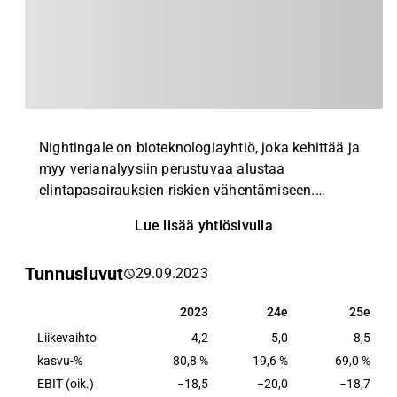
Nightingale on bioteknologiayhtiö, joka kehittää ja
myy verianalyysiin perustuvaa alustaa
elintapasairauksien riskien vähentämiseen.
Nightingalen teknologia pohjautuu keskeisesti
Lue lisää yhtiösivulla
laajaan veriarvojen mittaamiseen, mistä saatu tieto
yhdistetään biopankeista analysoitujen näytteiden
Tunnusluvut
29.09.2023
perusteella tunnistettuihin sairastumisriskeihin.
Yhtiön kehittämä laaja-alainen
2023
24e
25e
2023
24e
25e
verianalyysiteknologiaprosessi alkaa
Liikevaihto
verinäytteiden NMR -mittauksella, jossa käytetään
4,2
5,0
8,5
skaalautuvaa laboratorioautomaatiota. NMR-
kasvu-%
80,8 %
19,6 %
69,0 %
mittaus muodostaa spektridataa, joka muunnetaan
EBIT (oik.)
−18,5
−20,0
−18,7