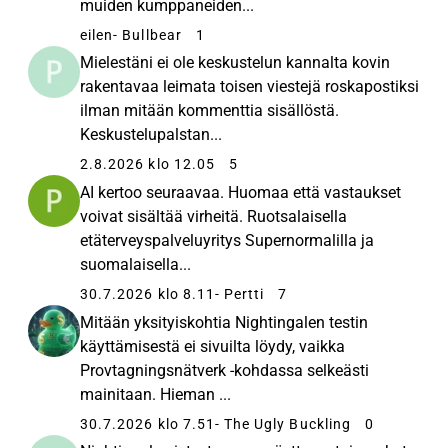
muiden kumppaneiden...
eilen
- Bullbear
1
Mielestäni ei ole keskustelun kannalta kovin
rakentavaa leimata toisen viestejä roskapostiksi
ilman mitään kommenttia sisällöstä.
Keskustelupalstan...
2.8.2026 klo 12.05
5
AI kertoo seuraavaa. Huomaa että vastaukset
voivat sisältää virheitä. Ruotsalaisella
etäterveyspalveluyritys Supernormalilla ja
suomalaisella...
30.7.2026 klo 8.11
- Pertti
7
Mitään yksityiskohtia Nightingalen testin
käyttämisestä ei sivuilta löydy, vaikka
Provtagningsnätverk -kohdassa selkeästi
mainitaan. Hieman ...
30.7.2026 klo 7.51
- The Ugly Buckling
0