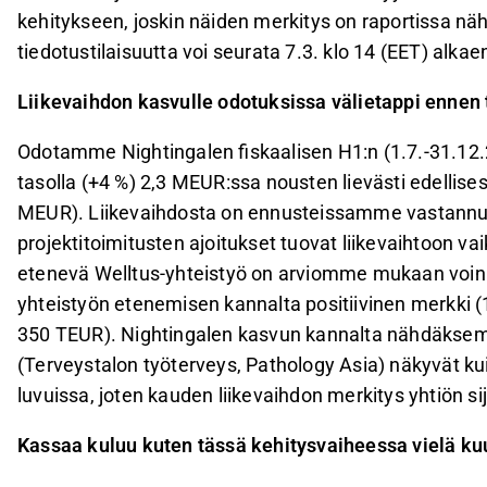
kehitykseen, joskin näiden merkitys on raportissa 
tiedotustilaisuutta voi seurata 7.3. klo 14 (EET) alka
Liikevaihdon kasvulle odotuksissa välietappi ennen
Odotamme Nightingalen fiskaalisen H1:n (1.7.-31.12.
tasolla (+4 %) 2,3 MEUR:ssa nousten lievästi edellise
MEUR). Liikevaihdosta on ennusteissamme vastannut e
projektitoimitusten ajoitukset tuovat liikevaihtoon 
etenevä Welltus-yhteistyö on arviomme mukaan voinut
yhteistyön etenemisen kannalta positiivinen merkki (1
350 TEUR). Nightingalen kasvun kannalta nähdäksem
(Terveystalon työterveys, Pathology Asia) näkyvät k
luvuissa, joten kauden liikevaihdon merkitys yhtiön s
Kassaa kuluu kuten tässä kehitysvaiheessa vielä ku