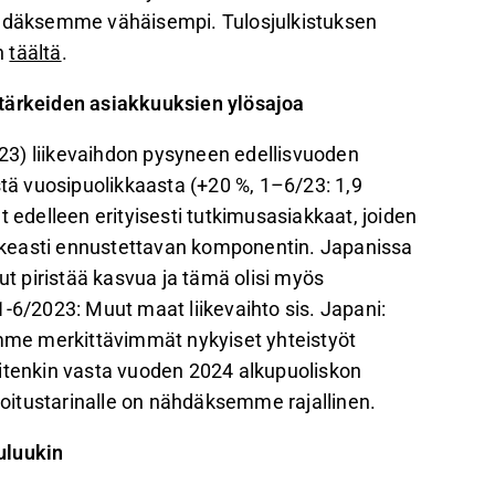
nähdäksemme vähäisempi. Tulosjulkistuksen
en
täältä
.
 tärkeiden asiakkuuksien ylösajoa
23) liikevaihdon pysyneen edellisvuoden
stä vuosipuolikkaasta (+20 %, 1–6/23: 1,9
delleen erityisesti tutkimusasiakkaat, joiden
vaikeasti ennustettavan komponentin. Japanissa
 piristää kasvua ja tämä olisi myös
-6/2023: Muut maat liikevaihto sis. Japani:
me merkittävimmät nykyiset yhteistyöt
uitenkin vasta vuoden 2024 alkupuoliskon
ijoitustarinalle on nähdäksemme rajallinen.
uluukin