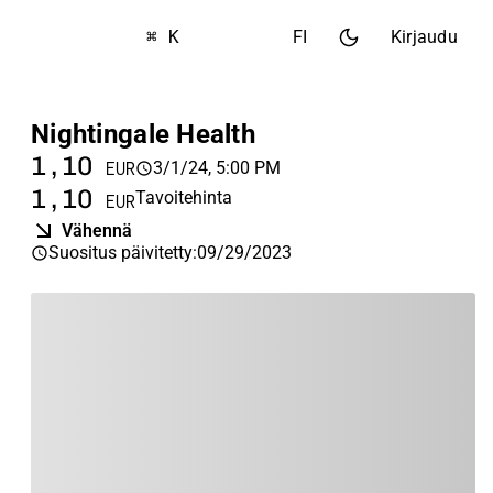
⌘ K
FI
Kirjaudu
Nightingale Health
1,10
3/1/24, 5:00 PM
EUR
1,10
Tavoitehinta
EUR
Vähennä
Suositus päivitetty
:
09/29/2023