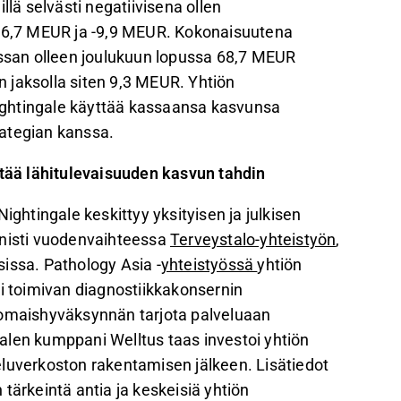
llä selvästi negatiivisena ollen
 -6,7 MEUR ja -9,9 MEUR. Kokonaisuutena
san olleen joulukuun lopussa 68,7 MEUR
 jaksolla siten 9,3 MEUR. Yhtiön
ightingale käyttää kassaansa kasvunsa
rategian kanssa.
ää lähitulevaisuuden kasvun tahdin
ightingale keskittyy yksityisen ja julkisen
äynnisti vuodenvaihteessa
Terveystalo-yhteistyön
,
issa. Pathology Asia -
yhteistyössä
yhtiön
ti toimivan diagnostiikkakonsernin
ranomaishyväksynnän tarjota palveluaan
alen kumppani Welltus taas investoi yhtiön
eluverkoston rakentamisen jälkeen. Lisätiedot
tärkeintä antia ja keskeisiä yhtiön