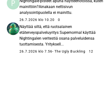
Nightingale-pisteet apuna näytteenotoissa, kuten
mainittiiin?Ainakaan nettisivun
analysointipuolella ei mainittu.
26.7.2026 klo 10.20
0
Näyttää siltä, että ruotsalainen
etäterveyspalveluyritys Supernormal käyttää
Nightingalen veritestiä osana palveluidensa
tuottamisesta. Yrityksell...
26.7.2026 klo 7.56
- The Ugly Buckling
12