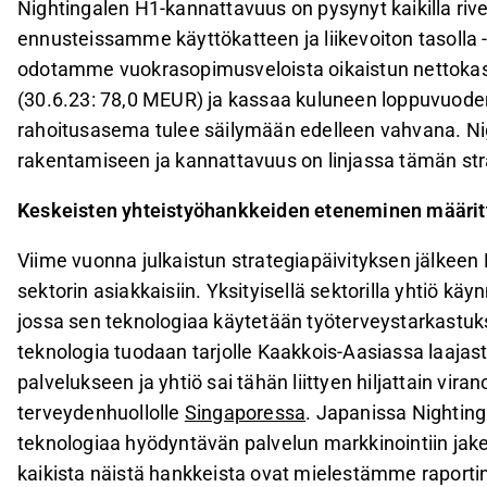
Nightingalen H1-kannattavuus on pysynyt kaikilla rivei
ennusteissamme käyttökatteen ja liikevoiton tasolla
odotamme vuokrasopimusveloista oikaistun nettokas
(30.6.23: 78,0 MEUR) ja kassaa kuluneen loppuvuoden
rahoitusasema tulee säilymään edelleen vahvana. N
rakentamiseen ja kannattavuus on linjassa tämän st
Keskeisten yhteistyöhankkeiden eteneminen määritt
Viime vuonna julkaistun strategiapäivityksen jälkeen N
sektorin asiakkaisiin. Yksityisellä sektorilla yhtiö k
jossa sen teknologiaa käytetään työterveystarkastuks
teknologia tuodaan tarjolle Kaakkois-Aasiassa laajas
palvelukseen ja yhtiö sai tähän liittyen hiljattain vi
terveydenhuollolle
Singaporessa
. Japanissa Nighting
teknologiaa hyödyntävän palvelun markkinointiin jak
kaikista näistä hankkeista ovat mielestämme raportin 