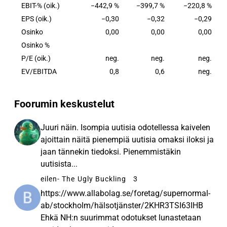
edelleen biomarkkereiden pitoisuuksiksi käyttäen
EBIT-% (oik.)
−442,9 %
−399,7 %
−220,8 %
tekoälyä, koneoppimisalgoritmeja ja muita
EPS (oik.)
−0,30
−0,32
−0,29
ohjelmistoja. Yhtiöllä on toimintaa Suomessa,
Osinko
0,00
0,00
0,00
Japanissa, Yhdistyneissä kuningaskunnissa ja
Osinko %
Yhdysvalloissa.
P/E (oik.)
neg.
neg.
neg.
EV/EBITDA
0,8
0,6
neg.
Foorumin keskustelut
Juuri näin. Isompia uutisia odotellessa kaivelen
ajoittain näitä pienempiä uutisia omaksi iloksi ja
jaan tännekin tiedoksi. Pienemmistäkin
uutisista...
eilen
- The Ugly Buckling
3
https://www.allabolag.se/foretag/supernormal-
ab/stockholm/hälsotjänster/2KHR3TSI63IHB
Ehkä NH:n suurimmat odotukset lunastetaan