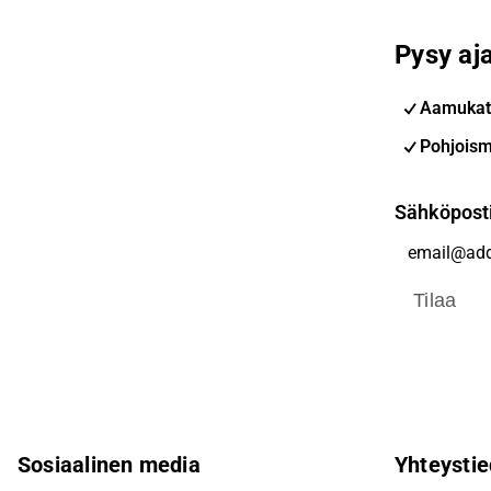
Pysy aja
Aamukat
Pohjoism
Sähköpost
Tilaa
Sosiaalinen media
Yhteystie