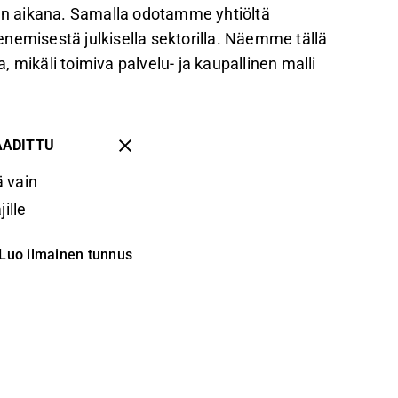
den aikana. Samalla odotamme yhtiöltä
nemisestä julkisella sektorilla. Näemme tällä
a, mikäli toimiva palvelu- ja kaupallinen malli
AADITTU
 vain
ille
Luo ilmainen tunnus