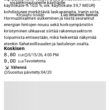
sisäänkirjautuneille käyttäjille
käyttökate-% 10,0 %, oik. käyttökate 39,7 MEUR)
kohdistunee merkittäviä laskupaineita. Iranin sota,
Luo ilmainen tunnus
Kirjaudu sisään
Hormuzinsalmen sulkeminen ja niistä seurannut
energian hintojen nousu sekä korkoympäristön
kiristyminen uhkaavat siirtää rakennussektorin
toipumista entisestään, mikä heikentää näkymää
etenkin Sahateollisuuden ja lastulevyn osalta.
Koskisen
8,80
5/15/26, 4:00 PM
EUR
9,00
Tavoitehinta
EUR
Vähennä
Suositus päivitetty
:
04/20