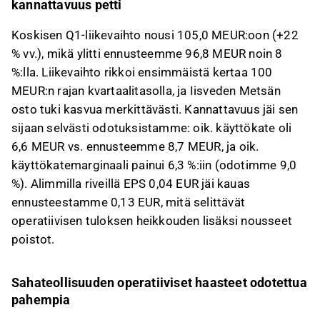
kannattavuus petti
Koskisen Q1-liikevaihto nousi 105,0 MEUR:oon (+22
% vv.), mikä ylitti ennusteemme 96,8 MEUR noin 8
%:lla. Liikevaihto rikkoi ensimmäistä kertaa 100
MEUR:n rajan kvartaalitasolla, ja Iisveden Metsän
osto tuki kasvua merkittävästi. Kannattavuus jäi sen
sijaan selvästi odotuksistamme: oik. käyttökate oli
6,6 MEUR vs. ennusteemme 8,7 MEUR, ja oik.
käyttökatemarginaali painui 6,3 %:iin (odotimme 9,0
%). Alimmilla riveillä EPS 0,04 EUR jäi kauas
ennusteestamme 0,13 EUR, mitä selittävät
operatiivisen tuloksen heikkouden lisäksi nousseet
poistot.
Sahateollisuuden operatiiviset haasteet odotettua
pahempia