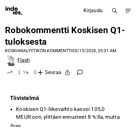
Kirjaudu
Robokommentti Koskisen Q1-
tuloksesta
KOSKI
ANALYYTIKON KOMMENTTI
05/15/2026, 05:31 AM
Flash
1
0
Seuraa
tykkää
ei tykkää
Tiivistelmä
Koskisen Q1-liikevaihto kasvoi 105,0
MEUR:oon, ylittäen ennusteet 8 %:lla, mutta
kannattavuus jäi odotuksista, oikaistu
Avaa
käyttökate oli 6,6 MEUR.