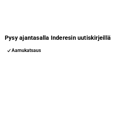
Pysy ajantasalla Inderesin uutiskirjeillä
Aamukatsaus
Pohjoismaiden uutiskirje
Pohjoismaiset tapahtumat
Inderes Femme
Sähköpostiosoite
Tilaa