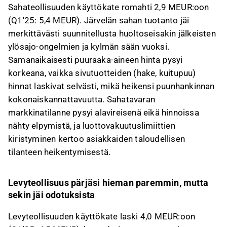
Sahateollisuuden käyttökate romahti 2,9 MEUR:oon
(Q1'25: 5,4 MEUR). Järvelän sahan tuotanto jäi
merkittävästi suunnitellusta huoltoseisakin jälkeisten
ylösajo-ongelmien ja kylmän sään vuoksi.
Samanaikaisesti puuraaka-aineen hinta pysyi
korkeana, vaikka sivutuotteiden (hake, kuitupuu)
hinnat laskivat selvästi, mikä heikensi puunhankinnan
kokonaiskannattavuutta. Sahatavaran
markkinatilanne pysyi alavireisenä eikä hinnoissa
nähty elpymistä, ja luottovakuutuslimiittien
kiristyminen kertoo asiakkaiden taloudellisen
tilanteen heikentymisestä.
Levyteollisuus pärjäsi hieman paremmin, mutta
sekin jäi odotuksista
Levyteollisuuden käyttökate laski 4,0 MEUR:oon