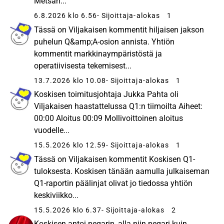
Metsän...
6.8.2026 klo 6.56
- Sijoittaja-alokas
1
Tässä on Viljakaisen kommentit hiljaisen jakson
puhelun Q&amp;A-osion annista. Yhtiön
kommentit markkinaympäristöstä ja
operatiivisesta tekemisest...
13.7.2026 klo 10.08
- Sijoittaja-alokas
1
Koskisen toimitusjohtaja Jukka Pahta oli
Viljakaisen haastattelussa Q1:n tiimoilta Aiheet:
00:00 Aloitus 00:09 Mollivoittoinen aloitus
vuodelle...
15.5.2026 klo 12.59
- Sijoittaja-alokas
1
Tässä on Viljakaisen kommentit Koskisen Q1-
tuloksesta. Koskisen tänään aamulla julkaiseman
Q1-raportin päälinjat olivat jo tiedossa yhtiön
keskiviikko...
15.5.2026 klo 6.37
- Sijoittaja-alokas
2
Koskisen antoi negarin, alla niin negari kuin