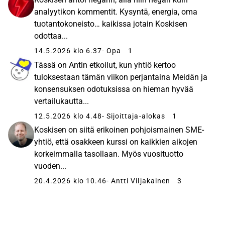
analyytikon kommentit. Kysyntä, energia, oma
tuotantokoneisto… kaikissa jotain Koskisen
odottaa...
14.5.2026 klo 6.37
- Opa
1
Tässä on Antin etkoilut, kun yhtiö kertoo
tuloksestaan tämän viikon perjantaina Meidän ja
konsensuksen odotuksissa on hieman hyvää
vertailukautta...
12.5.2026 klo 4.48
- Sijoittaja-alokas
1
Koskisen on siitä erikoinen pohjoismainen SME-
yhtiö, että osakkeen kurssi on kaikkien aikojen
korkeimmalla tasollaan. Myös vuosituotto
vuoden...
20.4.2026 klo 10.46
- Antti Viljakainen
3