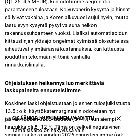
(Q1'25: 4,5 MEUR), kun odotimme segmentin
parantaneen tulostaan. Koivuvanerin kysyntä ja hinnat
säilyivät vakaina ja Koren alkuvuosi sujui hyvin, mutta
lastulevyn kysyntä pysyi vaisuna heikon
rakennussuhdanteen vuoksi. Lisäksi automatisoidun
kittauslinjan ylösajo-ongelmat kylmissä olosuhteissa
aiheuttivat ylimääräisiä kustannuksia, kun kittausta
jouduttiin tekemään ylitöinä vanhalla
rinnakkaislinjalla.
Ohjeistuksen heikennys luo merkittäviä
laskupaineita ennusteisiimme
Koskinen laski ohjeistustaan jo ennen tulosjulkistusta
13.5.: oik. käyttökatemarginaalin odotetaan nyt
SISÄÄNKIRJAUTUMINEN VAADITTU
jäävän vuoden 2025 tasosta (8,1 %), kun aiempi
haarukka oli 8–12 %. Tämä on selkeä negatiivinen
Tämä sisältö on näkyvissä vain
signaali, ja koko vuoden 2026 ennusteisiimme (oik.