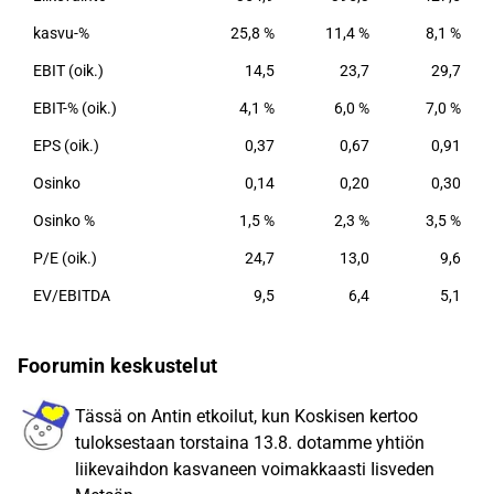
tuotantolaitokset sijaitsevat Järvelässä ja
kasvu-%
25,8 %
11,4 %
8,1 %
Hirvensalmella sekä Toporówissa Puolassa.
EBIT (oik.)
14,5
23,7
29,7
Koskisen keskeisiä markkinasegmenttejä ovat
havusahatavara, koivuvaneri ja lastulevy. Koskisella
EBIT-% (oik.)
4,1 %
6,0 %
7,0 %
oli 31.12.2021 päättyneellä tilikaudella myyntiä noin
EPS (oik.)
0,37
0,67
0,91
70 maassa. Koskisella on kaksi
Osinko
liiketoimintasegmenttiä: Sahateollisuus (60,4
0,14
0,20
0,30
prosentin osuus liikevaihdosta ennen sisäisen
Osinko %
1,5 %
2,3 %
3,5 %
myynnin eliminointia 31.12.2021 päättyneellä
P/E (oik.)
24,7
13,0
9,6
tilikaudella) ja Levyteollisuus (39,6 prosentin osuus
liikevaihdosta ennen sisäisen myynnin eliminointia
EV/EBITDA
9,5
6,4
5,1
31.12.2021 päättyneellä tilikaudella).
Sahateollisuus‑liiketoimintasegmentti valmistaa
Foorumin keskustelut
sahatavaraa ja ‑jalosteita, ja
Levyteollisuus‑liiketoimintasegmentti valmistaa
Tässä on Antin etkoilut, kun Koskisen kertoo
vaneria, ohutvaneria, viilua, lastulevyä sekä kevyiden
tuloksestaan torstaina 13.8. dotamme yhtiön
ja raskaiden hyötyajoneuvojen sisustusratkaisuja
liikevaihdon kasvaneen voimakkaasti Iisveden
Kore‑brändin alla.