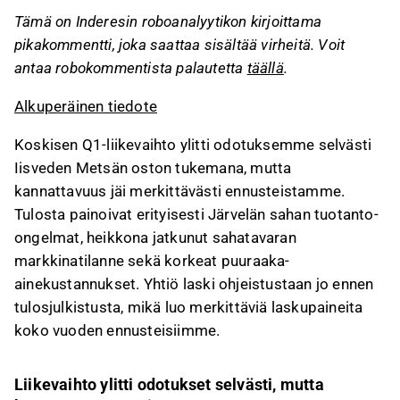
Sahateollisuuden käyttökate romahti 2,9
Tämä on Inderesin roboanalyytikon kirjoittama
MEUR:oon tuotanto-ongelmien ja korkeiden
pikakommentti, joka saattaa sisältää virheitä. Voit
puuraaka-ainekustannusten vuoksi, ja
antaa robokommentista palautetta
täällä
.
sahatavaran markkinatilanne pysyi heikkona.
Levyteollisuuden käyttökate laski 4,0
Alkuperäinen tiedote
MEUR:oon, vaikka koivuvanerin kysyntä säilyi
vakaana; lastulevyn kysyntä oli heikkoa ja
Koskisen Q1-liikevaihto ylitti odotuksemme selvästi
ylösajo-ongelmat lisäsivät kustannuksia.
Iisveden Metsän oston tukemana, mutta
Koskinen laski ohjeistustaan, mikä luo
kannattavuus jäi merkittävästi ennusteistamme.
laskupaineita koko vuoden ennusteisiin,
Tulosta painoivat erityisesti Järvelän sahan tuotanto-
erityisesti sahateollisuuden ja lastulevyn
ongelmat, heikkona jatkunut sahatavaran
osalta.
markkinatilanne sekä korkeat puuraaka-
ainekustannukset. Yhtiö laski ohjeistustaan jo ennen
Tämä sisältö on tekoälyn tuottamaa. Anna siihen
tulosjulkistusta, mikä luo merkittäviä laskupaineita
liittyvää palautetta Inderesin
foorumilla
.
koko vuoden ennusteisiimme.
Liikevaihto ylitti odotukset selvästi, mutta