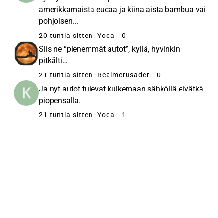
amerikkamaista eucaa ja kiinalaista bambua vai
pohjoisen...
20 tuntia sitten
- Yoda
0
Siis ne “pienemmät autot”, kyllä, hyvinkin
pitkälti…
21 tuntia sitten
- Realmcrusader
0
Ja nyt autot tulevat kulkemaan sähköllä eivätkä
piopensalla.
21 tuntia sitten
- Yoda
1