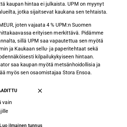
että kaupan hintaa ei julkaista. UPM on myynyt
ueilta, jotka sijaitsevat kaukana sen tehtaista.
 MEUR, joten vajaata 4 % UPM:n Suomen
ittakaavassa erityisen merkittävä. Pidämme
kannalta, sillä UPM saa vapautettua sen myötä
in ja Kaukaan sellu- ja paperitehtaat sekä
odennäköisesti kilpailukykyiseen hintaan.
ator saa kaupan myötä metsänhoidollisia ja
ttää myös sen osaomistajaa Stora Ensoa.
AADITTU
 vain
ille
Luo ilmainen tunnus