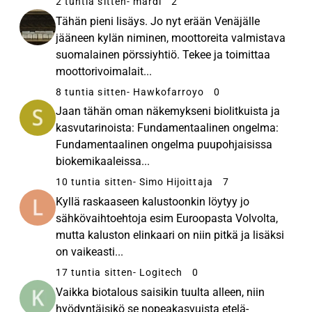
2 tuntia sitten
- mardi
2
Tähän pieni lisäys. Jo nyt erään Venäjälle
jääneen kylän niminen, moottoreita valmistava
suomalainen pörssiyhtiö. Tekee ja toimittaa
moottorivoimalait...
8 tuntia sitten
- Hawkofarroyo
0
Jaan tähän oman näkemykseni biolitkuista ja
kasvutarinoista: Fundamentaalinen ongelma:
Fundamentaalinen ongelma puupohjaisissa
biokemikaaleissa...
10 tuntia sitten
- Simo Hijoittaja
7
Kyllä raskaaseen kalustoonkin löytyy jo
sähkövaihtoehtoja esim Euroopasta Volvolta,
mutta kaluston elinkaari on niin pitkä ja lisäksi
on vaikeasti...
17 tuntia sitten
- Logitech
0
Vaikka biotalous saisikin tuulta alleen, niin
hyödyntäisikö se nopeakasvuista etelä-