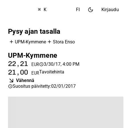
⌘ K
FI
Kirjaudu
Pysy ajan tasalla
UPM-Kymmene
Stora Enso
UPM-Kymmene
S
22,21
1
3/30/17, 4:00 PM
EUR
21,00
1
Tavoitehinta
EUR
Vähennä
Suositus päivitetty
:
02/01/2017