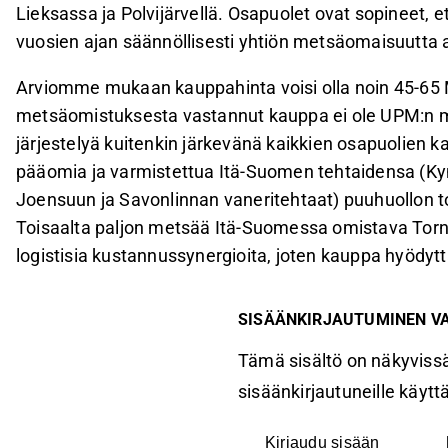
Lieksassa ja Polvijärvellä. Osapuolet ovat sopineet, 
vuosien ajan säännöllisesti yhtiön metsäomaisuutta al
Arviomme mukaan kauppahinta voisi olla noin 45-65
metsäomistuksesta vastannut kauppa ei ole UPM:n m
järjestelyä kuitenkin järkevänä kaikkien osapuolien 
pääomia ja varmistettua Itä-Suomen tehtaidensa (Kym
Joensuun ja Savonlinnan vaneritehtaat) puuhuollon t
Toisaalta paljon metsää Itä-Suomessa omistava Torn
logistisia kustannussynergioita, joten kauppa hyödy
SISÄÄNKIRJAUTUMINEN V
Tämä sisältö on näkyvissä
sisäänkirjautuneille käyttäj
Kirjaudu sisään