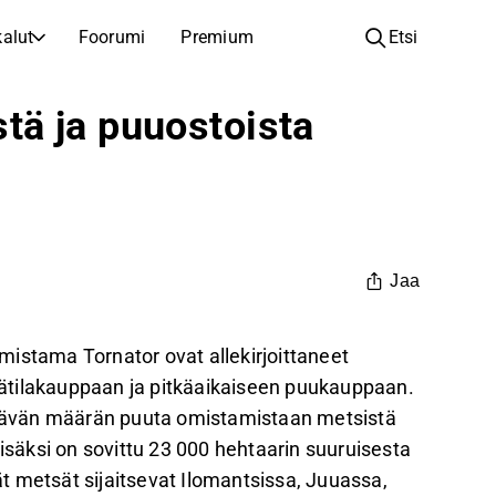
alut
Foorumi
Premium
Etsi
YHTIÖT
OPI SIJOITTAMISESTA
ä ja puuostoista
Yhtiöt
Analyysikoulu
Opi lukemaan ja ymmärtämään osakeanalyysiä
Selaa ja suodata listattujen yhtiöiden listaa
Löydä osakkeita
Sijoituskoulu
Inspiraatiota seuraavaan sijoitukseesi
Oppaita ja oppitunteja sijoitusosaamisen kasvattamiseen
Listautumiset
Salkunhaltijat
Jaa
Uudet listautumiset ja tulevat pörssiannit
Sijoitustietoa jokaiselle tasolle, ensiaskeleista edistyneisiin salkkustrategioihin.
Yhtiökokouskutsut
 omistama Tornator ovat allekirjoittaneet
Yhtiökokousten päivämäärät ja osakkeenomistajatiedot
ätilakauppaan ja pitkäaikaiseen puukauppaan.
tävän määrän puuta omistamistaan metsistä
äksi on sovittu 23 000 hehtaarin suuruisesta
t metsät sijaitsevat Ilomantsissa, Juuassa,