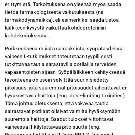
erittymistä. Tarkoituksena on yleensä myös saada
tietoa farmakologisesta vaikutuksesta (ns.
farmakodynamiikka), eli esimerkiksi saada tietoa
lääkkeen kyvystä vaikuttaa kohdeproteiiniin
kohdekudoksessa.
Poikkeuksena muista sairauksista, syöpätaudeissa
vaiheen I -tutkimukset toteutetaan tyypillisesti
tutkittavaa tautia sarastavilla potilailla terveiden
vapaaehtoisten sijaan. Syöpälääkkeen kehityksessä
tavoitteena on usein selvittää suurin siedetty
pitoisuus, jota suuremmat pitoisuudet aiheuttavat ei-
hyväksyttäviä haittoja (eng. dose-limiting toxicities).
Tämä johtuu oletuksesta, että vakavaa tautia
sairastavat potilaat olisivat valmiita hyväksymään
suurempia haittoja. Saadut tulokset viitoittavat
vaiheessa II käytettävää pitoisuutta (eng.
Recommended Phase II Dose RP2D). Vaiheen I