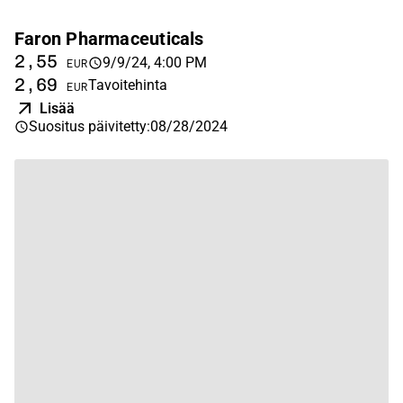
Faron Pharmaceuticals
H
2,55
1
9/9/24, 4:00 PM
EUR
2,69
2
Tavoitehinta
EUR
Lisää
Suositus päivitetty
:
08/28/2024