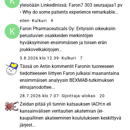
yleisöään LinkedInissä: Faron7 303 seuraajaa1 pv
• Why do some patients experience remarkable...
eilen
- Kulkuri
9
Faron Pharmaceuticals Oy: Erityisiin oikeuksiin
perustuvien osakkeiden merkintöjen
hyväksyminen ensimmäisen ja toisen erän
joukkovelkakirjojen...
3.8.2026 klo 12.39
- Kulkuri
7
Tässä on Antin kommentit Faronin tuoreeseen
tiedotteeseen liittyen Faron julkaisi maanantaina
ensimmäisen analyysin BEXMAB-tutkimuksen
elinajanodottee...
28.7.2026 klo 7.07
- Sijoittaja-alokas
20
Zeidan pitää yli tunnin katsauksen IACH:n eli
kansainvälisen veritautien akatemian (ei-
kaupallinen akateeminen koulutukseen keskittyvä
järjest...