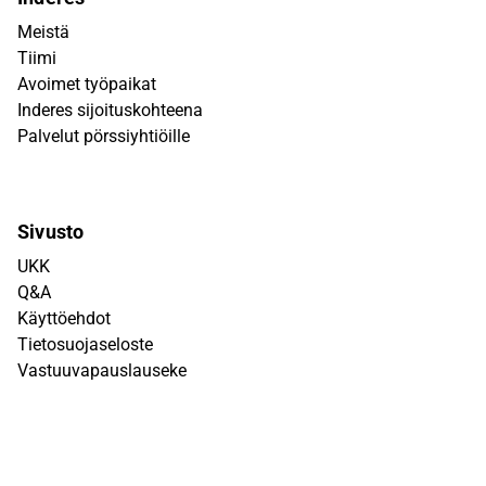
Meistä
Tiimi
Avoimet työpaikat
Inderes sijoituskohteena
Palvelut pörssiyhtiöille
Sivusto
UKK
Q&A
Käyttöehdot
Tietosuojaseloste
Vastuuvapauslauseke