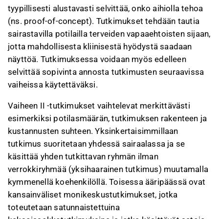
tyypillisesti alustavasti selvittää, onko aihiolla tehoa
(ns. proof-of-concept). Tutkimukset tehdään tautia
sairastavilla potilailla terveiden vapaaehtoisten sijaan,
jotta mahdollisesta kliinisestä hyödystä saadaan
näyttöä. Tutkimuksessa voidaan myös edelleen
selvittää sopivinta annosta tutkimusten seuraavissa
vaiheissa käytettäväksi.
Vaiheen II -tutkimukset vaihtelevat merkittävästi
esimerkiksi potilasmäärän, tutkimuksen rakenteen ja
kustannusten suhteen. Yksinkertaisimmillaan
tutkimus suoritetaan yhdessä sairaalassa ja se
käsittää yhden tutkittavan ryhmän ilman
verrokkiryhmää (yksihaarainen tutkimus) muutamalla
kymmenellä koehenkilöllä. Toisessa ääripäässä ovat
kansainväliset monikeskustutkimukset, jotka
toteutetaan satunnaistettuina