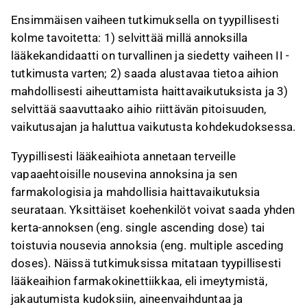
Ensimmäisen vaiheen tutkimuksella on tyypillisesti
kolme tavoitetta: 1) selvittää millä annoksilla
lääkekandidaatti on turvallinen ja siedetty vaiheen II -
tutkimusta varten; 2) saada alustavaa tietoa aihion
mahdollisesti aiheuttamista haittavaikutuksista ja 3)
selvittää saavuttaako aihio riittävän pitoisuuden,
vaikutusajan ja haluttua vaikutusta kohdekudoksessa.
Tyypillisesti lääkeaihiota annetaan terveille
vapaaehtoisille nousevina annoksina ja sen
farmakologisia ja mahdollisia haittavaikutuksia
seurataan. Yksittäiset koehenkilöt voivat saada yhden
kerta-annoksen (eng. single ascending dose) tai
toistuvia nousevia annoksia (eng. multiple asceding
doses). Näissä tutkimuksissa mitataan tyypillisesti
lääkeaihion farmakokinettiikkaa, eli imeytymistä,
jakautumista kudoksiin, aineenvaihduntaa ja