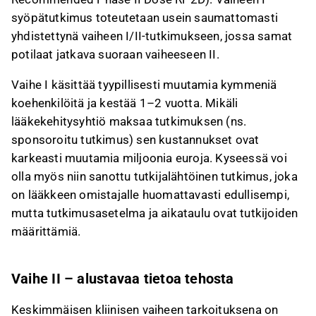
syöpätutkimus toteutetaan usein saumattomasti
yhdistettynä vaiheen I/II-tutkimukseen, jossa samat
potilaat jatkava suoraan vaiheeseen II.
Vaihe I käsittää tyypillisesti muutamia kymmeniä
koehenkilöitä ja kestää 1–2 vuotta. Mikäli
lääkekehitysyhtiö maksaa tutkimuksen (ns.
sponsoroitu tutkimus) sen kustannukset ovat
karkeasti muutamia miljoonia euroja. Kyseessä voi
olla myös niin sanottu tutkijalähtöinen tutkimus, joka
on lääkkeen omistajalle huomattavasti edullisempi,
mutta tutkimusasetelma ja aikataulu ovat tutkijoiden
määrittämiä.
Vaihe II – alustavaa tietoa tehosta
Keskimmäisen kliinisen vaiheen tarkoituksena on