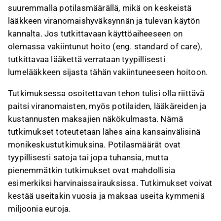
suuremmalla potilasmäärällä, mikä on keskeistä
lääkkeen viranomaishyväksynnän ja tulevan käytön
kannalta. Jos tutkittavaan käyttöaiheeseen on
olemassa vakiintunut hoito (eng. standard of care),
tutkittavaa lääkettä verrataan tyypillisesti
lumelääkkeen sijasta tähän vakiintuneeseen hoitoon.
Tutkimuksessa osoitettavan tehon tulisi olla riittävä
paitsi viranomaisten, myös potilaiden, lääkäreiden ja
kustannusten maksajien näkökulmasta. Nämä
tutkimukset toteutetaan lähes aina kansainvälisinä
monikeskustutkimuksina. Potilasmäärät ovat
tyypillisesti satoja tai jopa tuhansia, mutta
pienemmätkin tutkimukset ovat mahdollisia
esimerkiksi harvinaissairauksissa. Tutkimukset voivat
kestää useitakin vuosia ja maksaa useita kymmeniä
miljoonia euroja.