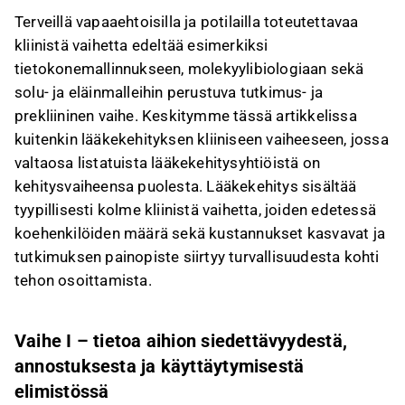
Terveillä vapaaehtoisilla ja potilailla toteutettavaa
kliinistä vaihetta edeltää esimerkiksi
tietokonemallinnukseen, molekyylibiologiaan sekä
solu- ja eläinmalleihin perustuva tutkimus- ja
prekliininen vaihe. Keskitymme tässä artikkelissa
kuitenkin lääkekehityksen kliiniseen vaiheeseen, jossa
valtaosa listatuista lääkekehitysyhtiöistä on
kehitysvaiheensa puolesta. Lääkekehitys sisältää
tyypillisesti kolme kliinistä vaihetta, joiden edetessä
koehenkilöiden määrä sekä kustannukset kasvavat ja
tutkimuksen painopiste siirtyy turvallisuudesta kohti
tehon osoittamista.
Vaihe I – tietoa aihion siedettävyydestä,
annostuksesta ja käyttäytymisestä
elimistössä