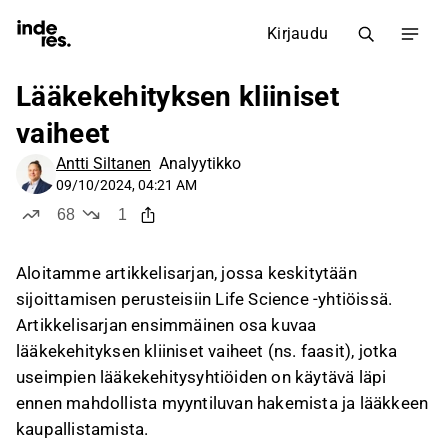
Kirjaudu
Lääkekehityksen kliiniset
vaiheet
Antti Siltanen
Analyytikko
09/10/2024, 04:21 AM
68
1
tykkää
ei tykkää
Aloitamme artikkelisarjan, jossa keskitytään
sijoittamisen perusteisiin Life Science -yhtiöissä.
Artikkelisarjan ensimmäinen osa kuvaa
lääkekehityksen kliiniset vaiheet (ns. faasit), jotka
useimpien lääkekehitysyhtiöiden on käytävä läpi
ennen mahdollista myyntiluvan hakemista ja lääkkeen
kaupallistamista.