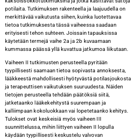
kaksoissokkotutkimuksina ja jotka käsittävät satoja
potilaita. Tutkimuksen rakenteella ja laajuudella on
merkittävää vaikutusta siihen, kuinka luotettavaa
tietoa tutkimuksesta tässä vaiheessa saadaan
erityisesti tehon suhteen. Joissain tapauksissa
käytetään termejä vaihe 2a ja 2b kuvaamaan
kummassa päässä yllä kuvattua jatkumoa liikutaan.
Vaiheen II tutkimusten perusteella pyritään
tyypillisesti saamaan tietoa sopivasta annoksesta,
lääkkeestä mahdollisesti hyötyvästä potilasjoukosta
ja terapeuttisen vaikutuksen suuruudesta. Näiden
tietojen perusteella tehdään päätöksiä siitä,
jatketaanko lääkekehitystä suurempaan ja
kalliimpaan kokoluokkaan vai lopetetaanko kehitys.
Tulokset ovat keskeisiä myös vaiheen III
suunnittelussa, mihin liittyen vaiheen II lopulla
käydään tyypillisesti keskustelu valvovan