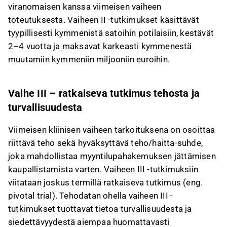
viranomaisen kanssa viimeisen vaiheen
toteutuksesta. Vaiheen II -tutkimukset käsittävät
tyypillisesti kymmenistä satoihin potilaisiin, kestävät
2–4 vuotta ja maksavat karkeasti kymmenestä
muutamiin kymmeniin miljooniin euroihin.
Vaihe III – ratkaiseva tutkimus tehosta ja
turvallisuudesta
Viimeisen kliinisen vaiheen tarkoituksena on osoittaa
riittävä teho sekä hyväksyttävä teho/haitta-suhde,
joka mahdollistaa myyntilupahakemuksen jättämisen
kaupallistamista varten. Vaiheen III -tutkimuksiin
viitataan joskus termillä ratkaiseva tutkimus (eng.
pivotal trial). Tehodatan ohella vaiheen III -
tutkimukset tuottavat tietoa turvallisuudesta ja
siedettävyydestä aiempaa huomattavasti