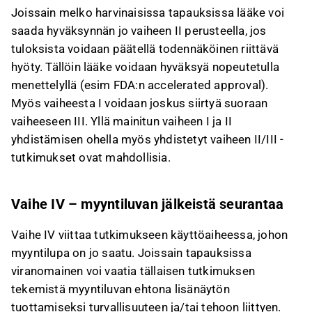
Joissain melko harvinaisissa tapauksissa lääke voi
saada hyväksynnän jo vaiheen II perusteella, jos
tuloksista voidaan päätellä todennäköinen riittävä
hyöty. Tällöin lääke voidaan hyväksyä nopeutetulla
menettelyllä (esim FDA:n accelerated approval).
Myös vaiheesta I voidaan joskus siirtyä suoraan
vaiheeseen III. Yllä mainitun vaiheen I ja II
yhdistämisen ohella myös yhdistetyt vaiheen II/III -
tutkimukset ovat mahdollisia.
Vaihe IV – myyntiluvan jälkeistä seurantaa
Vaihe IV viittaa tutkimukseen käyttöaiheessa, johon
myyntilupa on jo saatu. Joissain tapauksissa
viranomainen voi vaatia tällaisen tutkimuksen
tekemistä myyntiluvan ehtona lisänäytön
tuottamiseksi turvallisuuteen ja/tai tehoon liittyen.