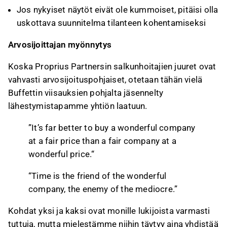
Jos nykyiset näytöt eivät ole kummoiset, pitäisi olla
uskottava suunnitelma tilanteen kohentamiseksi
Arvosijoittajan myönnytys
Koska Proprius Partnersin salkunhoitajien juuret ovat
vahvasti arvosijoituspohjaiset, otetaan tähän vielä
Buffettin viisauksien pohjalta jäsennelty
lähestymistapamme yhtiön laatuun.
”It’s far better to buy a wonderful company
at a fair price than a fair company at a
wonderful price.“
“Time is the friend of the wonderful
company, the enemy of the mediocre.”
Kohdat yksi ja kaksi ovat monille lukijoista varmasti
tuttuja, mutta mielestämme niihin täytyy aina yhdistää