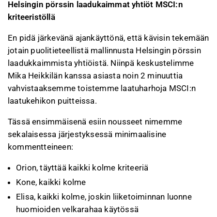
Helsingin pörssin laadukaimmat yhtiöt MSCI:n
kriteeristöllä
En pidä järkevänä ajankäyttönä, että kävisin tekemään
jotain puolitieteellistä mallinnusta Helsingin pörssin
laadukkaimmista yhtiöistä. Niinpä keskustelimme
Mika Heikkilän kanssa asiasta noin 2 minuuttia
vahvistaaksemme toistemme laatuharhoja MSCI:n
laatukehikon puitteissa.
Tässä ensimmäisenä esiin nousseet nimemme
sekalaisessa järjestyksessä minimaalisine
kommentteineen:
Orion, täyttää kaikki kolme kriteeriä
Kone, kaikki kolme
Elisa, kaikki kolme, joskin liiketoiminnan luonne
huomioiden velkarahaa käytössä