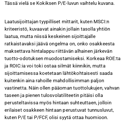
Tässä vielä se Kokiksen P/E-luvun vaihtelu kuvana.
Laatusijoittajan tyypilliset mittarit, kuten MSCI:n
kriteeristö, kuvaavat ainakin jollain tasolla yhtiön
laatua, mutta niissä keskeinen sijoittajalle
ratkaistavaksi jäävä ongelma on, onko osakkeesta
maksettava hintalappu riittävän alhainen järkevän
tuotto-odotuksen muodostamiseksi. Korkeaa ROE:ta
ja ROIC:ia voi toki ostaa silmät kiinnikin, mutta
sijoittamisessa koetetaan lähtökohtaisesti saada
kuitenkin aina rahoille mahdollisimman paljon
vastinetta. Näin ollen pääoman tuottolukujen, vahvan
taseen ja pienen tulosvolatiliteetin pitäisi olla
perusteltavissa myös hintaan suhteuttaen, jolloin
erilaiset osakkeen hintaan perustuvat tunnusluvut,
kuten P/E tai P/FCF, olisi syytä ottaa huomioon.