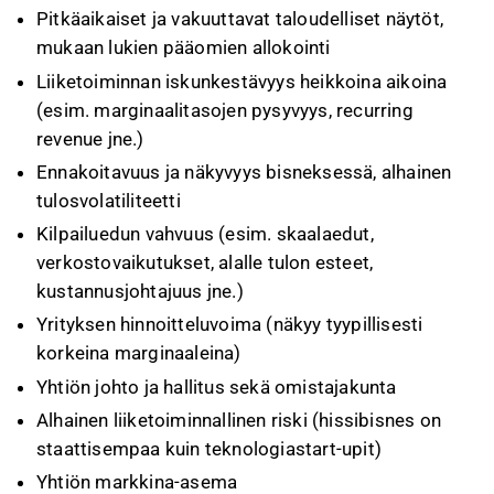
Pitkäaikaiset ja vakuuttavat taloudelliset näytöt,
mukaan lukien pääomien allokointi
Liiketoiminnan iskunkestävyys heikkoina aikoina
(esim. marginaalitasojen pysyvyys, recurring
revenue jne.)
Ennakoitavuus ja näkyvyys bisneksessä, alhainen
tulosvolatiliteetti
Kilpailuedun vahvuus (esim. skaalaedut,
verkostovaikutukset, alalle tulon esteet,
kustannusjohtajuus jne.)
Yrityksen hinnoitteluvoima (näkyy tyypillisesti
korkeina marginaaleina)
Yhtiön johto ja hallitus sekä omistajakunta
Alhainen liiketoiminnallinen riski (hissibisnes on
staattisempaa kuin teknologiastart-upit)
Yhtiön markkina-asema