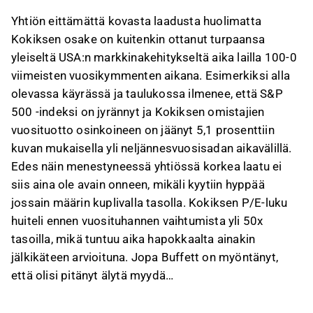
Yhtiön eittämättä kovasta laadusta huolimatta
Kokiksen osake on kuitenkin ottanut turpaansa
yleiseltä USA:n markkinakehitykseltä aika lailla 100-0
viimeisten vuosikymmenten aikana. Esimerkiksi alla
olevassa käyrässä ja taulukossa ilmenee, että S&P
500 -indeksi on jyrännyt ja Kokiksen omistajien
vuosituotto osinkoineen on jäänyt 5,1 prosenttiin
kuvan mukaisella yli neljännesvuosisadan aikavälillä.
Edes näin menestyneessä yhtiössä korkea laatu ei
siis aina ole avain onneen, mikäli kyytiin hyppää
jossain määrin kuplivalla tasolla. Kokiksen P/E-luku
huiteli ennen vuosituhannen vaihtumista yli 50x
tasoilla, mikä tuntuu aika hapokkaalta ainakin
jälkikäteen arvioituna. Jopa Buffett on myöntänyt,
että olisi pitänyt älytä myydä…