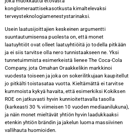
joka muokkautui etovasta
konglomeraattisekasotkusta kimaltelevaksi
terveysteknologiamenestystarinaksi.
Usein laatusijoittajien keskeinen argumentti
suuntautumisensa puolesta on, että monet
laatuyhtiöt ovat olleet laatuyhtiöitä jo todella pitkään
ja ei siis tarvitse olla nero tunnistaakseen ne. Yksi
tunnetuimmista esimerkeistä lienee The Coca-Cola
Company, jota Omahan Oraakkelikin markkinoi
vuodesta toiseen ja joka on sokerilitkujaan kaupitellut
jo pitkälti toistasataa vuotta. Kieltämättä ei tarvitse
kummoista kykyä havaita, että esimerkiksi Kokiksen
ROE on jatkuvasti hyvin kunnioitettavalla tasolla
(karkeasti 30 % viimeisen 10 vuoden mediaanilukuna),
ja näin monet mieltävät yhtiön hyvin laadukkaaksi
etenkin yhtiön brändin ja jakelun luoma massiivinen
vallihauta huomioiden.