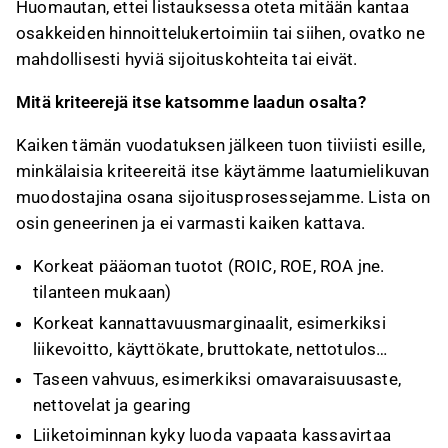
Huomautan, ettei listauksessa oteta mitään kantaa
osakkeiden hinnoittelukertoimiin tai siihen, ovatko ne
mahdollisesti hyviä sijoituskohteita tai eivät.
Mitä kriteerejä itse katsomme laadun osalta?
Kaiken tämän vuodatuksen jälkeen tuon tiiviisti esille,
minkälaisia kriteereitä itse käytämme laatumielikuvan
muodostajina osana sijoitusprosessejamme. Lista on
osin geneerinen ja ei varmasti kaiken kattava.
Korkeat pääoman tuotot (ROIC, ROE, ROA jne.
tilanteen mukaan)
Korkeat kannattavuusmarginaalit, esimerkiksi
liikevoitto, käyttökate, bruttokate, nettotulos…
Taseen vahvuus, esimerkiksi omavaraisuusaste,
nettovelat ja gearing
Liiketoiminnan kyky luoda vapaata kassavirtaa