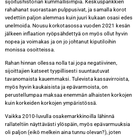
sijoitushistorian kummallisimpia. Keskuspankkien
rahahanat suorastaan pulppusivat, ja samalla korot
vedettiin paljon alemmas kuin juuri kukaan osasi edes
unelmoida. Nousu korkotasossa vuoden 2021 kesän
jälkeen inflaation ryöpsähdettyä on myös ollut hyvin
nopea ja voimakas ja on jo johtanut kiputiloihin
monissa osoitteissa.
Rahan hinnan ollessa nolla tai jopa negatiivinen,
sijoittajien katseet tyypillisesti suuntautuvat
tavanomaista kauemmaksi. Tulevista kassavirroista,
myös hyvin kaukaisista ja epävarmoista, on
perustellumpaa maksaa enemmän alhaisten korkojen
kuin korkeiden korkojen ympäristössä.
Vaikka 2010-luvulla osakemarkkinoilla lähinnä
rallateltiin näyttävästi ylöspäin, myös epävarmuuksia
oli paljon (eikö melkein aina tunnu olevan?), joten