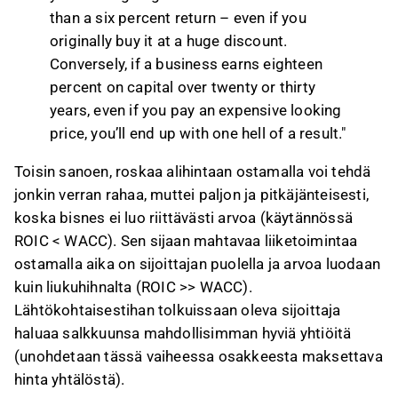
than a six percent return – even if you
originally buy it at a huge discount.
Conversely, if a business earns eighteen
percent on capital over twenty or thirty
years, even if you pay an expensive looking
price, you’ll end up with one hell of a result."
Toisin sanoen, roskaa alihintaan ostamalla voi tehdä
jonkin verran rahaa, muttei paljon ja pitkäjänteisesti,
koska bisnes ei luo riittävästi arvoa (käytännössä
ROIC < WACC). Sen sijaan mahtavaa liiketoimintaa
ostamalla aika on sijoittajan puolella ja arvoa luodaan
kuin liukuhihnalta (ROIC >> WACC).
Lähtökohtaisestihan tolkuissaan oleva sijoittaja
haluaa salkkuunsa mahdollisimman hyviä yhtiöitä
(unohdetaan tässä vaiheessa osakkeesta maksettava
hinta yhtälöstä).