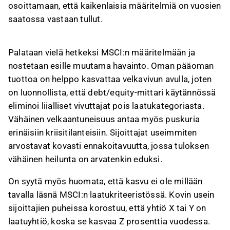
osoittamaan, että kaikenlaisia määritelmiä on vuosien
saatossa vastaan tullut.
Palataan vielä hetkeksi MSCI:n määritelmään ja
nostetaan esille muutama havainto. Oman pääoman
tuottoa on helppo kasvattaa velkavivun avulla, joten
on luonnollista, että debt/equity-mittari käytännössä
eliminoi liialliset vivuttajat pois laatukategoriasta.
Vähäinen velkaantuneisuus antaa myös puskuria
erinäisiin kriisitilanteisiin. Sijoittajat useimmiten
arvostavat kovasti ennakoitavuutta, jossa tuloksen
vähäinen heilunta on arvatenkin eduksi.
On syytä myös huomata, että kasvu ei ole millään
tavalla läsnä MSCI:n laatukriteeristössä. Kovin usein
sijoittajien puheissa korostuu, että yhtiö X tai Y on
laatuyhtiö, koska se kasvaa Z prosenttia vuodessa.