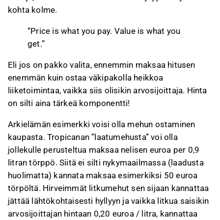
kohta kolme.
“Price is what you pay. Value is what you
get.”
Eli jos on pakko valita, ennemmin maksaa hitusen
enemmän kuin ostaa väkipakolla heikkoa
liiketoimintaa, vaikka siis olisikin arvosijoittaja. Hinta
on silti aina tärkeä komponentti!
Arkielämän esimerkki voisi olla mehun ostaminen
kaupasta. Tropicanan ”laatumehusta” voi olla
jollekulle perusteltua maksaa nelisen euroa per 0,9
litran törppö. Siitä ei silti nykymaailmassa (laadusta
huolimatta) kannata maksaa esimerkiksi 50 euroa
törpöltä. Hirveimmät litkumehut sen sijaan kannattaa
jättää lähtökohtaisesti hyllyyn ja vaikka litkua saisikin
arvosijoittajan hintaan 0,20 euroa / litra, kannattaa