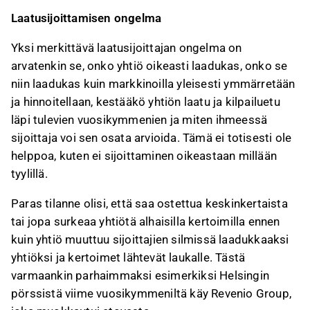
Laatusijoittamisen ongelma
Yksi merkittävä laatusijoittajan ongelma on
arvatenkin se, onko yhtiö oikeasti laadukas, onko se
niin laadukas kuin markkinoilla yleisesti ymmärretään
ja hinnoitellaan, kestääkö yhtiön laatu ja kilpailuetu
läpi tulevien vuosikymmenien ja miten ihmeessä
sijoittaja voi sen osata arvioida. Tämä ei totisesti ole
helppoa, kuten ei sijoittaminen oikeastaan millään
tyylillä.
Paras tilanne olisi, että saa ostettua keskinkertaista
tai jopa surkeaa yhtiötä alhaisilla kertoimilla ennen
kuin yhtiö muuttuu sijoittajien silmissä laadukkaaksi
yhtiöksi ja kertoimet lähtevät laukalle. Tästä
varmaankin parhaimmaksi esimerkiksi Helsingin
pörssistä viime vuosikymmeniltä käy Revenio Group,