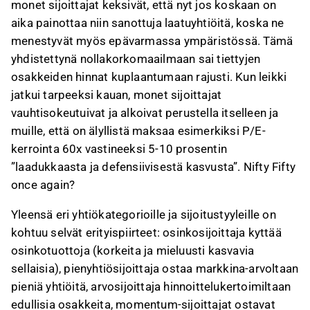
monet sijoittajat keksivät, että nyt jos koskaan on
aika painottaa niin sanottuja laatuyhtiöitä, koska ne
menestyvät myös epävarmassa ympäristössä. Tämä
yhdistettynä nollakorkomaailmaan sai tiettyjen
osakkeiden hinnat kuplaantumaan rajusti. Kun leikki
jatkui tarpeeksi kauan, monet sijoittajat
vauhtisokeutuivat ja alkoivat perustella itselleen ja
muille, että on älyllistä maksaa esimerkiksi P/E-
kerrointa 60x vastineeksi 5-10 prosentin
”laadukkaasta ja defensiivisestä kasvusta”. Nifty Fifty
once again?
Yleensä eri yhtiökategorioille ja sijoitustyyleille on
kohtuu selvät erityispiirteet: osinkosijoittaja kyttää
osinkotuottoja (korkeita ja mieluusti kasvavia
sellaisia), pienyhtiösijoittaja ostaa markkina-arvoltaan
pieniä yhtiöitä, arvosijoittaja hinnoittelukertoimiltaan
edullisia osakkeita, momentum-sijoittajat ostavat