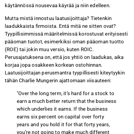
käytännössä nousevaa käyrää ja niin edelleen.
Mutta mistä innostuu laatusijoittaja? Tietenkin
laadukkaista firmoista. Entä mitä ne sitten ovat?
Tyypillisimmissä määritelmissä korostuvat erityisesti
pääoman tuotot, esimerkiksi oman pääoman tuotto
(ROE) tai jokin muu versio, kuten ROIC.
Perusajatuksena on, että jos yhtiö on laadukas, aika
korjaa jopa osakkeen korkean ostohinnan.
Laatusijoittajan perusmantra tyypillisesti kiteytyykin
tähän Charlie Mungerin ajattomaan viisauteen:
"Over the long term, it’s hard for a stock to
earn a much better return that the business
which underlies it earns. If the business
earns six percent on capital over forty
years and you hold it for that forty years,
you’re not going to make much different