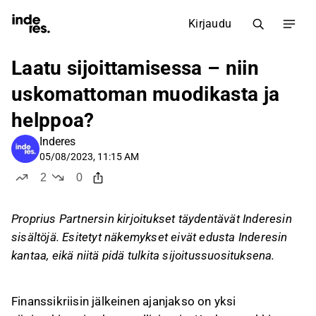
Kirjaudu
Laatu sijoittamisessa – niin
uskomattoman muodikasta ja
helppoa?
Inderes
05/08/2023, 11:15 AM
2
0
tykkää
ei tykkää
Proprius Partnersin kirjoitukset täydentävät Inderesin
sisältöjä. Esitetyt näkemykset eivät edusta Inderesin
kantaa, eikä niitä pidä tulkita sijoitussuosituksena.
Finanssikriisin jälkeinen ajanjakso on yksi