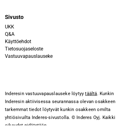
Sivusto
UKK
Q&A
Käyttöehdot
Tietosuojaseloste
Vastuuvapauslauseke
Inderesin vastuuvapauslauseke löytyy
täältä
. Kunkin
Inderesin aktiivisessa seurannassa olevan osakkeen
tarkemmat tiedot löytyvät kunkin osakkeen omilta
yhtiösivuilta Inderes-sivustolla.
© Inderes Oyj. Kaikki
oikeudet pidätetään.