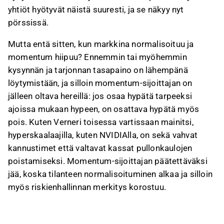
yhtiöt hyötyvät näistä suuresti, ja se näkyy nyt
pörssissä.
Mutta entä sitten, kun markkina normalisoituu ja
momentum hiipuu? Ennemmin tai myöhemmin
kysynnän ja tarjonnan tasapaino on lähempänä
löytymistään, ja silloin momentum-sijoittajan on
jälleen oltava hereillä: jos osaa hypätä tarpeeksi
ajoissa mukaan hypeen, on osattava hypätä myös
pois. Kuten Verneri toisessa vartissaan mainitsi,
hyperskaalaajilla, kuten NVIDIAlla, on sekä vahvat
kannustimet että valtavat kassat pullonkaulojen
poistamiseksi. Momentum-sijoittajan päätettäväksi
jää, koska tilanteen normalisoituminen alkaa ja silloin
myös riskienhallinnan merkitys korostuu.