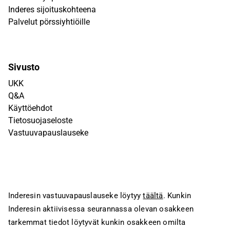
Inderes sijoituskohteena
Palvelut pörssiyhtiöille
Sivusto
UKK
Q&A
Käyttöehdot
Tietosuojaseloste
Vastuuvapauslauseke
Inderesin vastuuvapauslauseke löytyy
täältä
. Kunkin
Inderesin aktiivisessa seurannassa olevan osakkeen
tarkemmat tiedot löytyvät kunkin osakkeen omilta