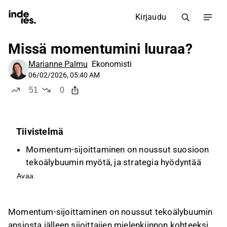
Kirjaudu
Missä momentumini luuraa?
Marianne Palmu
Ekonomisti
06/02/2026, 05:40 AM
51
0
tykkää
ei tykkää
Tiivistelmä
Momentum-sijoittaminen on noussut suosioon
tekoälybuumin myötä, ja strategia hyödyntää
sijoittajien alireagointia uuteen informaatioon,
Avaa
keskittyen 3-12 kuukauden aikaikkunaan.
Tekoälymarkkinoiden odotetaan kasvavan
Momentum-sijoittaminen on noussut tekoälybuumin
merkittävästi, mikä on luonut vahvoja
ansiosta jälleen sijoittajien mielenkiinnon kohteeksi.