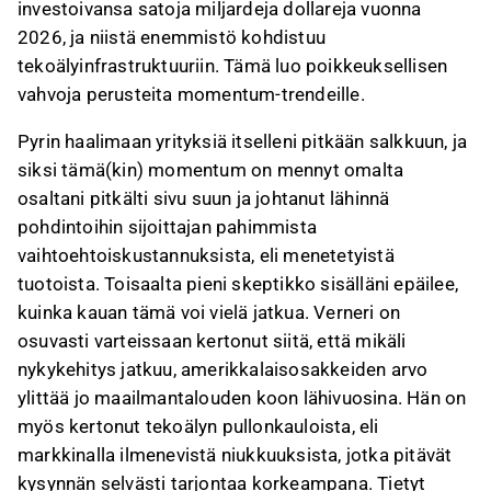
investoivansa satoja miljardeja dollareja vuonna
2026, ja niistä enemmistö kohdistuu
tekoälyinfrastruktuuriin. Tämä luo poikkeuksellisen
vahvoja perusteita momentum-trendeille.
Pyrin haalimaan yrityksiä itselleni pitkään salkkuun, ja
siksi tämä(kin) momentum on mennyt omalta
osaltani pitkälti sivu suun ja johtanut lähinnä
pohdintoihin sijoittajan pahimmista
vaihtoehtoiskustannuksista, eli menetetyistä
tuotoista. Toisaalta pieni skeptikko sisälläni epäilee,
kuinka kauan tämä voi vielä jatkua. Verneri on
osuvasti varteissaan kertonut siitä, että mikäli
nykykehitys jatkuu, amerikkalaisosakkeiden arvo
ylittää jo maailmantalouden koon lähivuosina. Hän on
myös kertonut tekoälyn pullonkauloista, eli
markkinalla ilmenevistä niukkuuksista, jotka pitävät
kysynnän selvästi tarjontaa korkeampana. Tietyt