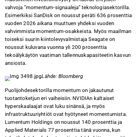
vahvoja ”momentum-signaaleja” teknologiasektorilla.
Esimerkiksi SanDisk on noussut peräti 636 prosenttia
vuoden 2026 aikana muuttuen yhdeksi vuoden
vahvimmista momentum-osakkeista. Myös maailman
toiseksi suurin kiintolevyvalmistaja Seagate on
noussut kuluvana vuonna yli 200 prosenttia
tekoälykäytön vaatiman tallennuskapasiteetin kasvun
ansiosta.
Lähde: Bloomberg
Puolijohdesektorilla momentum on jakautunut
tuotantoketjun eri vaiheisiin. NVIDIAn kaltaiset
hyperskaalaajat ovat luku sinänsä, ja myös
infrastruktuuriyhtiöt ovat hyötyneet momentumista.
Lumentum Holdings on noussut 140 prosenttia ja
Applied Materials 77 prosenttia tänä vuonna, kun