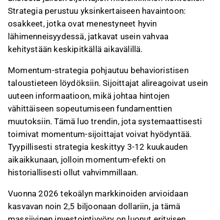
momentum-signaaleja erityisesti
Strategia perustuu yksinkertaiseen havaintoon:
teknologiasektorilla, kuten SanDiskin ja
osakkeet, jotka ovat menestyneet hyvin
Seagaten osakkeiden huomattava nousu
lähimenneisyydessä, jatkavat usein vahvaa
osoittaa.
kehitystään keskipitkällä aikavälillä.
Puolijohdesektorilla momentum jakautuu
tuotantoketjun eri vaiheisiin, ja yritykset kuten
Momentum-strategia pohjautuu behavioristisen
Lumentum Holdings ja Micron Technology ovat
taloustieteen löydöksiin. Sijoittajat alireagoivat usein
hyötyneet tekoälydatakeskusten kasvavasta
uuteen informaatioon, mikä johtaa hintojen
kysynnästä.
vähittäiseen sopeutumiseen fundamenttien
Teknologiajätit suunnittelevat massiivisia
muutoksiin. Tämä luo trendin, jota systemaattisesti
investointeja tekoälyinfrastruktuuriin, mikä
toimivat momentum-sijoittajat voivat hyödyntää.
tukee momentum-trendejä, mutta sijoittajien
Tyypillisesti strategia keskittyy 3-12 kuukauden
on oltava valppaina markkinan
aikaikkunaan, jolloin momentum-efekti on
normalisoituessa ja riskienhallinnan merkitys
historiallisesti ollut vahvimmillaan.
korostuu.
Vuonna 2026 tekoälyn markkinoiden arvioidaan
Tämä sisältö on tekoälyn tuottamaa. Anna siihen
kasvavan noin 2,5 biljoonaan dollariin, ja tämä
liittyvää palautetta Inderesin
foorumilla
.
massiivinen investointivyöry on luonut erityisen