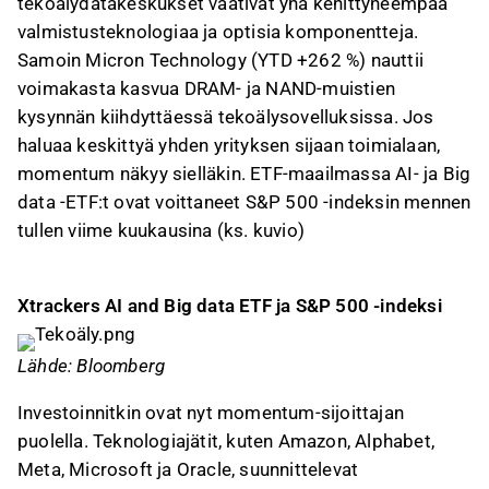
tekoälydatakeskukset vaativat yhä kehittyneempää
valmistusteknologiaa ja optisia komponentteja.
Samoin Micron Technology (YTD +262 %) nauttii
voimakasta kasvua DRAM- ja NAND-muistien
kysynnän kiihdyttäessä tekoälysovelluksissa. Jos
haluaa keskittyä yhden yrityksen sijaan toimialaan,
momentum näkyy sielläkin. ETF-maailmassa AI- ja Big
data -ETF:t ovat voittaneet S&P 500 -indeksin mennen
tullen viime kuukausina (ks. kuvio)
Xtrackers AI and Big data ETF ja S&P 500 -indeksi
Lähde: Bloomberg
Investoinnitkin ovat nyt momentum-sijoittajan
puolella. Teknologiajätit, kuten Amazon, Alphabet,
Meta, Microsoft ja Oracle, suunnittelevat