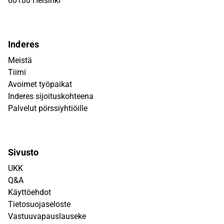
00180 Helsinki
Inderes
Meistä
Tiimi
Avoimet työpaikat
Inderes sijoituskohteena
Palvelut pörssiyhtiöille
Sivusto
UKK
Q&A
Käyttöehdot
Tietosuojaseloste
Vastuuvapauslauseke