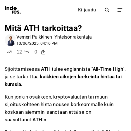
Kirjaudu
Mitä ATH tarkoittaa?
Verneri Pulkkinen
Yhteisönrakentaja
10/06/2025, 04:16 PM
12
0
tykkää
ei tykkää
Sijoittamisessa
ATH
tulee englannista
"All-Time High"
,
ja se tarkoittaa
kaikkien aikojen korkeinta hintaa tai
kurssia.
Kun jonkin osakkeen, kryptovaluutan tai muun
sijoituskohteen hinta nousee korkeammalle kuin
koskaan aiemmin, sanotaan että se on
saavuttanut
ATH:n
.