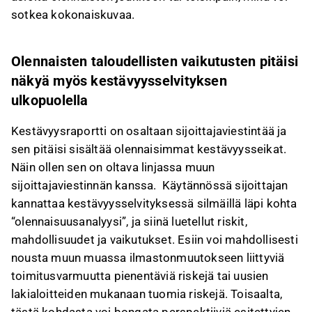
sotkea kokonaiskuvaa.
Olennaisten taloudellisten vaikutusten pitäisi
näkyä myös kestävyysselvityksen
ulkopuolella
Kestävyysraportti on osaltaan sijoittajaviestintää ja
sen pitäisi sisältää olennaisimmat kestävyysseikat.
Näin ollen sen on oltava linjassa muun
sijoittajaviestinnän kanssa. Käytännössä sijoittajan
kannattaa kestävyysselvityksessä silmäillä läpi kohta
“olennaisuusanalyysi”, ja siinä luetellut riskit,
mahdollisuudet ja vaikutukset. Esiin voi mahdollisesti
nousta muun muassa ilmastonmuutokseen liittyviä
toimitusvarmuutta pienentäviä riskejä tai uusien
lakialoitteiden mukanaan tuomia riskejä. Toisaalta,
tästä kohdasta voi bongata perspektiiviä esitettyjen