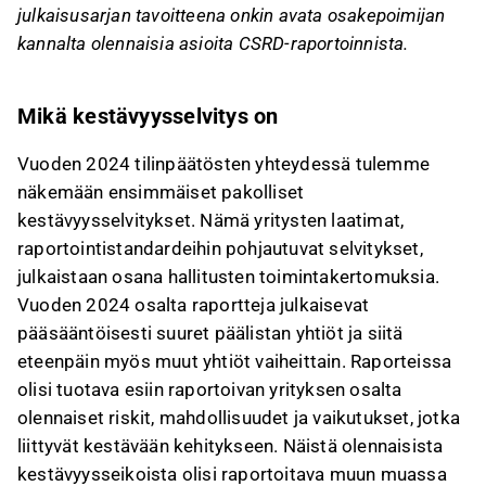
julkaisusarjan tavoitteena onkin avata osakepoimijan
kannalta olennaisia asioita CSRD-raportoinnista.
Mikä kestävyysselvitys on
Vuoden 2024 tilinpäätösten yhteydessä tulemme
näkemään ensimmäiset pakolliset
kestävyysselvitykset. Nämä yritysten laatimat,
raportointistandardeihin pohjautuvat selvitykset,
julkaistaan osana hallitusten toimintakertomuksia.
Vuoden 2024 osalta raportteja julkaisevat
pääsääntöisesti suuret päälistan yhtiöt ja siitä
eteenpäin myös muut yhtiöt vaiheittain. Raporteissa
olisi tuotava esiin raportoivan yrityksen osalta
olennaiset riskit, mahdollisuudet ja vaikutukset, jotka
liittyvät kestävään kehitykseen. Näistä olennaisista
kestävyysseikoista olisi raportoitava muun muassa