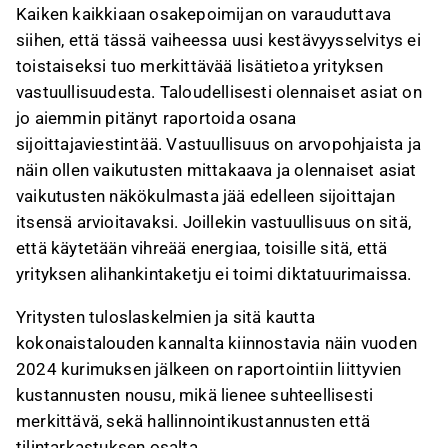
Kaiken kaikkiaan osakepoimijan on varauduttava
siihen, että tässä vaiheessa uusi kestävyysselvitys ei
toistaiseksi tuo merkittävää lisätietoa yrityksen
vastuullisuudesta. Taloudellisesti olennaiset asiat on
jo aiemmin pitänyt raportoida osana
sijoittajaviestintää. Vastuullisuus on arvopohjaista ja
näin ollen vaikutusten mittakaava ja olennaiset asiat
vaikutusten näkökulmasta jää edelleen sijoittajan
itsensä arvioitavaksi. Joillekin vastuullisuus on sitä,
että käytetään vihreää energiaa, toisille sitä, että
yrityksen alihankintaketju ei toimi diktatuurimaissa.
Yritysten tuloslaskelmien ja sitä kautta
kokonaistalouden kannalta kiinnostavia näin vuoden
2024 kurimuksen jälkeen on raportointiin liittyvien
kustannusten nousu, mikä lienee suhteellisesti
merkittävä, sekä hallinnointikustannusten että
tilintarkastuksen osalta.