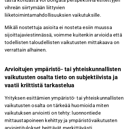
vihreän siirtymään liittyvien
liiketoimintamahdollisuuksien vaikutuksille.
Mikäli nostettuja asioita ei nosteta esiin muussa
sijoittajaviestinnässä, voimme kuitenkin arvioida että
todellisten taloudellisten vaikutusten mittakaava on
verrattain alhainen.
Arvioitujen ympäristö- tai yhteiskunnallisten
vaikutusten osalta tieto on subjektiivista ja
vaatii kriittistä tarkastelua
Yrityksen esittämien ympäristö- tai yhteiskunnallisten
vaikutusten osalta on tärkeää huomioida miten
vaikutuksen arviointi on tehty: luonnontiede
mittaustapoineen kehittyy ja ympäristövaikutusten
arviointitulokset heittävät merkittävästi