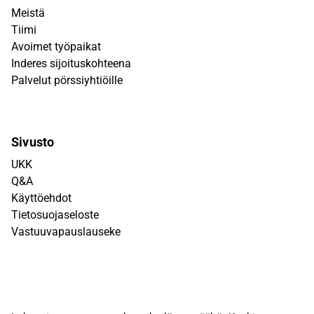
Meistä
Tiimi
Avoimet työpaikat
Inderes sijoituskohteena
Palvelut pörssiyhtiöille
Sivusto
UKK
Q&A
Käyttöehdot
Tietosuojaseloste
Vastuuvapauslauseke