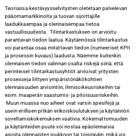
Teoriassa kestävyysselvitysten oletetaan palvelevan
pääomamarkkinoita ja tuovan sijoittajille
laadukkaampaa ja olennaisempaa tietoa
vastuullisuudesta. Tilintarkastuksen on arvioitu
parantavan tiedon laatua. Käytännössä tilintarkastus
voi parantaa osaa mitattavan tiedon (numeeriset KPIt
ja prosessin kuvaus) laadusta. Näemme kuitenkin
olennaisen tiedon valinnan osalta riskejä siinä, että
perinteiset tilintarkastusyhtiöt arvioivat yritysten
prosesseja liittyen ympäristönäkökohtien
olennaisuuden arviointiin, ihmisoikeusriskeihin tai
esim. maaperän saastumis- ja pitoisuusriskeihin.
Muun muassa nuo aiheet ovat varsin spesifejä ja
usein erillisen pitkän erikoiskoulutuksen ja käytännön
soveltamiskokemuksen vaativia. Kokemattomuuden
ja käytänteiden puute voi nostaa epäolennaisia
asioita olennaisten joukkoon tai toisinpäin, mikä voi