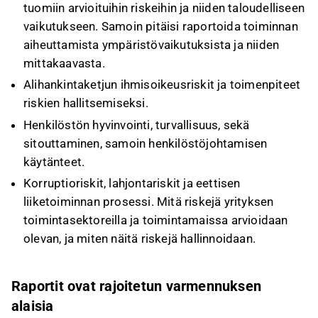
tuomiin arvioituihin riskeihin ja niiden taloudelliseen
vaikutukseen. Samoin pitäisi raportoida toiminnan
aiheuttamista ympäristövaikutuksista ja niiden
mittakaavasta.
Alihankintaketjun ihmisoikeusriskit ja toimenpiteet
riskien hallitsemiseksi.
Henkilöstön hyvinvointi, turvallisuus, sekä
sitouttaminen, samoin henkilöstöjohtamisen
käytänteet.
Korruptioriskit, lahjontariskit ja eettisen
liiketoiminnan prosessi. Mitä riskejä yrityksen
toimintasektoreilla ja toimintamaissa arvioidaan
olevan, ja miten näitä riskejä hallinnoidaan.
Raportit ovat rajoitetun varmennuksen
alaisia