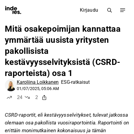
Kirjaudu
Mitä osakepoimijan kannattaa
ymmärtää uusista yritysten
pakollisista
kestävyysselvityksistä (CSRD-
raporteista) osa 1
Karoliina Loikkanen
ESG-ratkaisut
01/07/2025, 05:06 AM
24
2
tykkää
ei tykkää
CSRD-raportit, eli kestävyysselvitykset, tulevat jatkossa
olemaan osa pakollista vuosiraportointia. Raportointi on
erittäin monimutkainen kokonaisuus ja tämän