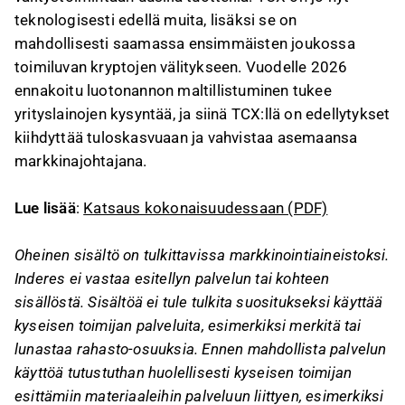
teknologisesti edellä muita, lisäksi se on
mahdollisesti saamassa ensimmäisten joukossa
toimiluvan kryptojen välitykseen. Vuodelle 2026
ennakoitu luotonannon maltillistuminen tukee
yrityslainojen kysyntää, ja siinä TCX:llä on edellytykset
kiihdyttää tuloskasvuaan ja vahvistaa asemaansa
markkinajohtajana.
Lue lisää
:
Katsaus kokonaisuudessaan (PDF)
Oheinen sisältö on tulkittavissa markkinointiaineistoksi.
Inderes ei vastaa esitellyn palvelun tai kohteen
sisällöstä. Sisältöä ei tule tulkita suositukseksi käyttää
kyseisen toimijan palveluita, esimerkiksi merkitä tai
lunastaa rahasto-osuuksia. Ennen mahdollista palvelun
käyttöä tutustuthan huolellisesti kyseisen toimijan
esittämiin materiaaleihin palveluun liittyen, esimerkiksi