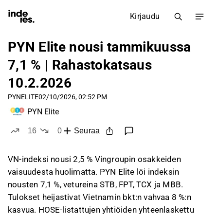
Kirjaudu
PYN Elite nousi tammikuussa
7,1 % | Rahastokatsaus
10.2.2026
PYNELITE
02/10/2026, 02:52 PM
PYN Elite
16
0
Seuraa
tykkää
ei tykkää
VN-indeksi nousi 2,5 % Vingroupin osakkeiden
vaisuudesta huolimatta. PYN Elite löi indeksin
nousten 7,1 %, vetureina STB, FPT, TCX ja MBB.
Tulokset heijastivat Vietnamin bkt:n vahvaa 8 %:n
kasvua. HOSE-listattujen yhtiöiden yhteenlaskettu