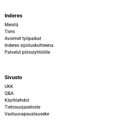
Inderes
Meistä
Tiimi
Avoimet työpaikat
Inderes sijoituskohteena
Palvelut pörssiyhtiöille
Sivusto
UKK
Q&A
Käyttöehdot
Tietosuojaseloste
Vastuuvapauslauseke