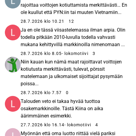
se onnistui kasvattamaan talouttaan, ja jatkossa
rajoittaa voittojen kotiuttamista merkittävästi… En
Vietnamin talouden arvioidaan yltävän 6-7 prosentin
ole kuullut että PYN:iin tai muuten Vietnamiin...
vuosikasvuun. Viime vuosina Vietnam on tehnyt
28.7.2026 klo 10.21
12
yhteensä 14 vapaakauppasopimusta, muun muassa EU:n
Ja en ole tässä viisastelemassa ilman arpia. Olin
ja Maailman kauppajärjestön WTO:n kanssa. Samalla
todella pitkään 2010-luvulla todella vahvasti
Vietnamista on tullut houkutteleva investointikohde
mukana kehittyvillä markkinoilla nimenomaan ...
yrityksille: vuonna 2021 sinne tehtiin suoria teollisia
sijoituksia noin 20 miljardin Yhdysvaltain dollarin verran.
28.7.2026 klo 8.05
- lokomotiivi
3
Vietnamin kilpailukyky mahdollistaa palkkatulojen
Niin kauan kun nämä maat rajoittavat voittojen
kasvun yli 10 prosentin vuosivauhtia. PYN Elite on
kotiutusta merkittävästi, tulevat, pörssit
salkussaan painottanut yhtiöitä, jotka hyötyvät
matelemaan ja ulkomaiset sijoittajat pysymään
kotimarkkinoiden ja kulutuksen kasvusta. PYN Eliten
poissa...
ajatuksena on toimia Vietnamissa, kunnes sen
28.7.2026 klo 7.57
0
indeksitavoite 2 500 pistettä saavutetaan. Vuoden 2021
Talouden veto ei takaa hyvää tuottoa
lopussa VN-indeksi oli 1 500 pisteessä.
osakemarkkinoille. Tästä Kiina on aika
äärimmäinen esimerkki.
27.7.2026 klo 16.14
- lokomotiivi
4
Myönnän että oma luotto riittää vielä pariksi