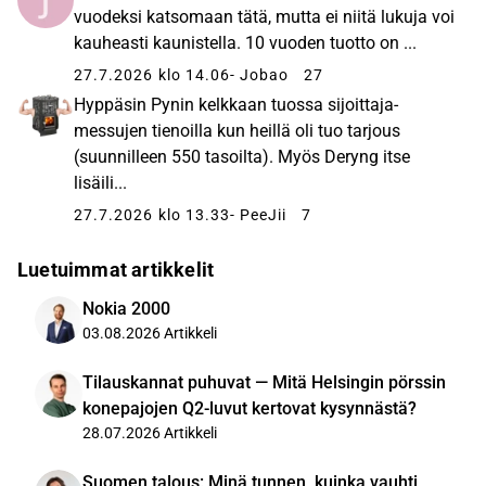
vuodeksi katsomaan tätä, mutta ei niitä lukuja voi
kauheasti kaunistella. 10 vuoden tuotto on ...
27.7.2026 klo 14.06
- Jobao
27
Hyppäsin Pynin kelkkaan tuossa sijoittaja-
messujen tienoilla kun heillä oli tuo tarjous
(suunnilleen 550 tasoilta). Myös Deryng itse
lisäili...
27.7.2026 klo 13.33
- PeeJii
7
Luetuimmat artikkelit
Nokia 2000
03.08.2026
Artikkeli
Tilauskannat puhuvat — Mitä Helsingin pörssin
konepajojen Q2-luvut kertovat kysynnästä?
28.07.2026
Artikkeli
Suomen talous: Minä tunnen, kuinka vauhti