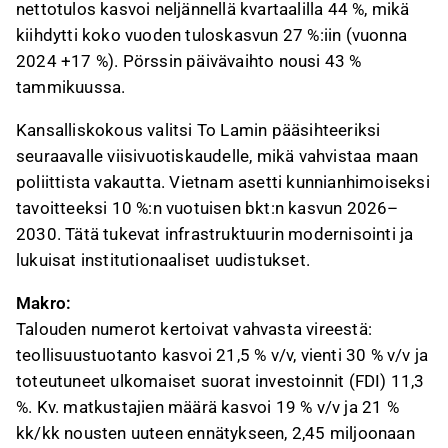
nettotulos kasvoi neljännellä kvartaalilla 44 %, mikä
kiihdytti koko vuoden tuloskasvun 27 %:iin (vuonna
2024 +17 %). Pörssin päivävaihto nousi 43 %
tammikuussa.
Kansalliskokous valitsi To Lamin pääsihteeriksi
seuraavalle viisivuotiskaudelle, mikä vahvistaa maan
poliittista vakautta. Vietnam asetti kunnianhimoiseksi
tavoitteeksi 10 %:n vuotuisen bkt:n kasvun 2026–
2030. Tätä tukevat infrastruktuurin modernisointi ja
lukuisat institutionaaliset uudistukset.
Makro:
Talouden numerot kertoivat vahvasta vireestä:
teollisuustuotanto kasvoi 21,5 % v/v, vienti 30 % v/v ja
toteutuneet ulkomaiset suorat investoinnit (FDI) 11,3
%. Kv. matkustajien määrä kasvoi 19 % v/v ja 21 %
kk/kk nousten uuteen ennätykseen, 2,45 miljoonaan