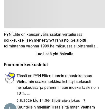
PYN Elite on kansainvälisissäkin vertailuissa
poikkeuksellisen menestynyt rahasto. Se aloitti
toimintansa vuonna 1999 helmikuussa sijoittamalla
Thaimaan pörssiin. Rahaston salkunhoitajana on ollut
Lue lisää yhtiösivulla
alusta alkaen Petri Deryng. Toimintansa aikana rahaston
osuuden arvo on yli viisikymmenkertaistunut ja
Foorumin keskustelut
keskimääräinen vuosituotto on ollut noin 20 prosenttia.
Aasian arvopaperimarkkinoilla PYN Elite on kokenut
Tässä on PYN Eliten tuorein rahastokatsaus
sijoittaja. Rahasto on tehnyt sijoituksia Thaimaan lisäksi
Vietnamin osakemarkkina kehittyi surkeasti
Kiinassa, Indonesiassa ja Filippiineillä. Vuodesta 2017
heinäkuussa, ja pahimmillaan indeksi laski noin
kaikki sijoitukset ovat olleet Vietnamissa. Rahaston
10 %. ...
kohdemaa Vietnam on yksi Aasian nopeimmin
6.8.2026 klo 14.56
- Sijoittaja-alokas
7
kasvavista kansantalouksista. Koronavuosienkin aikana
Kuuntelisin miellläni lisää siitä miten Vietnam