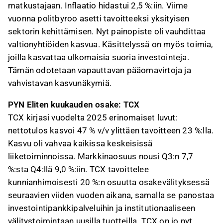
matkustajaan. Inflaatio hidastui 2,5 %:iin. Viime
vuonna politbyroo asetti tavoitteeksi yksityisen
sektorin kehittämisen. Nyt painopiste oli vauhdittaa
valtionyhtiöiden kasvua. Käsittelyssä on myös toimia,
joilla kasvattaa ulkomaisia suoria investointeja.
Tämän odotetaan vapauttavan pääomavirtoja ja
vahvistavan kasvunäkymiä.
PYN Eliten kuukauden osake: TCX
TCX kirjasi vuodelta 2025 erinomaiset luvut:
nettotulos kasvoi 47 % v/v ylittäen tavoitteen 23 %:lla.
Kasvu oli vahvaa kaikissa keskeisissä
liiketoiminnoissa. Markkinaosuus nousi Q3:n 7,7
%:sta Q4:llä 9,0 %:iin. TCX tavoittelee
kunnianhimoisesti 20 %:n osuutta osakevälityksessä
seuraavien viiden vuoden aikana, samalla se panostaa
investointipankkipalveluihin ja institutionaaliseen
välitystoimintaan uusilla tuotteilla. TCX on jo nyt