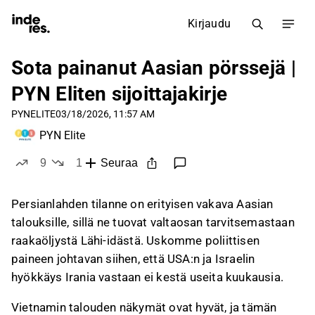
Kirjaudu
Sota painanut Aasian pörssejä |
PYN Eliten sijoittajakirje
PYNELITE
03/18/2026, 11:57 AM
PYN Elite
9
1
Seuraa
tykkää
ei tykkää
Persianlahden tilanne on erityisen vakava Aasian
talouksille, sillä ne tuovat valtaosan tarvitsemastaan
raakaöljystä Lähi-idästä. Uskomme poliittisen
paineen johtavan siihen, että USA:n ja Israelin
hyökkäys Irania vastaan ei kestä useita kuukausia.
Vietnamin talouden näkymät ovat hyvät, ja tämän