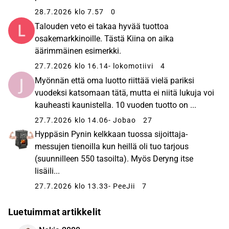
hyötyvät kotimarkkinoiden ja kulutuksen kasvusta.
28.7.2026 klo 7.57
0
PYN Eliten ajatuksena on toimia Vietnamissa,
Talouden veto ei takaa hyvää tuottoa
kunnes sen indeksitavoite 2 500 pistettä
osakemarkkinoille. Tästä Kiina on aika
saavutetaan. Vuoden 2021 lopussa VN-indeksi oli 1
äärimmäinen esimerkki.
500 pisteessä.
27.7.2026 klo 16.14
- lokomotiivi
4
Myönnän että oma luotto riittää vielä pariksi
vuodeksi katsomaan tätä, mutta ei niitä lukuja voi
kauheasti kaunistella. 10 vuoden tuotto on ...
27.7.2026 klo 14.06
- Jobao
27
Hyppäsin Pynin kelkkaan tuossa sijoittaja-
messujen tienoilla kun heillä oli tuo tarjous
(suunnilleen 550 tasoilta). Myös Deryng itse
lisäili...
27.7.2026 klo 13.33
- PeeJii
7
Luetuimmat artikkelit