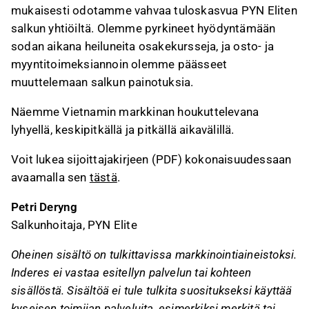
mukaisesti odotamme vahvaa tuloskasvua PYN Eliten
salkun yhtiöiltä. Olemme pyrkineet hyödyntämään
sodan aikana heiluneita osakekursseja, ja osto- ja
myyntitoimeksiannoin olemme päässeet
muuttelemaan salkun painotuksia.
Näemme Vietnamin markkinan houkuttelevana
lyhyellä, keskipitkällä ja pitkällä aikavälillä.
Voit lukea sijoittajakirjeen (PDF) kokonaisuudessaan
avaamalla sen
tästä
.
Petri Deryng
Salkunhoitaja, PYN Elite
Oheinen sisältö on tulkittavissa markkinointiaineistoksi.
Inderes ei vastaa esitellyn palvelun tai kohteen
sisällöstä. Sisältöä ei tule tulkita suositukseksi käyttää
kyseisen toimijan palveluita, esimerkiksi merkitä tai