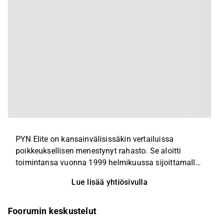
PYN Elite on kansainvälisissäkin vertailuissa
poikkeuksellisen menestynyt rahasto. Se aloitti
toimintansa vuonna 1999 helmikuussa sijoittamalla
Thaimaan pörssiin. Rahaston salkunhoitajana on
Lue lisää yhtiösivulla
ollut alusta alkaen Petri Deryng. Toimintansa aikana
rahaston osuuden arvo on yli
viisikymmenkertaistunut ja keskimääräinen
Foorumin keskustelut