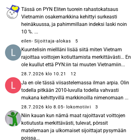
vuosituotto on ollut noin 20 prosenttia. Aasian
arvopaperimarkkinoilla PYN Elite on kokenut
Tässä on PYN Eliten tuorein rahastokatsaus
sijoittaja. Rahasto on tehnyt sijoituksia Thaimaan
Vietnamin osakemarkkina kehittyi surkeasti
lisäksi Kiinassa, Indonesiassa ja Filippiineillä.
heinäkuussa, ja pahimmillaan indeksi laski noin
Vuodesta 2017 kaikki sijoitukset ovat olleet
10 %. ...
Vietnamissa. Rahaston kohdemaa Vietnam on yksi
eilen
- Sijoittaja-alokas
5
Aasian nopeimmin kasvavista kansantalouksista.
Kuuntelisin miellläni lisää siitä miten Vietnam
Koronavuosienkin aikana se onnistui kasvattamaan
rajoittaa voittojen kotiuttamista merkittävästi… En
talouttaan, ja jatkossa Vietnamin talouden
ole kuullut että PYN:iin tai muuten Vietnamiin...
arvioidaan yltävän 6-7 prosentin vuosikasvuun.
28.7.2026 klo 10.21
12
Viime vuosina Vietnam on tehnyt yhteensä 14
Ja en ole tässä viisastelemassa ilman arpia. Olin
vapaakauppasopimusta, muun muassa EU:n ja
todella pitkään 2010-luvulla todella vahvasti
Maailman kauppajärjestön WTO:n kanssa. Samalla
mukana kehittyvillä markkinoilla nimenomaan ...
Vietnamista on tullut houkutteleva investointikohde
yrityksille: vuonna 2021 sinne tehtiin suoria teollisia
28.7.2026 klo 8.05
- lokomotiivi
3
sijoituksia noin 20 miljardin Yhdysvaltain dollarin
Niin kauan kun nämä maat rajoittavat voittojen
verran. Vietnamin kilpailukyky mahdollistaa
kotiutusta merkittävästi, tulevat, pörssit
palkkatulojen kasvun yli 10 prosentin vuosivauhtia.
matelemaan ja ulkomaiset sijoittajat pysymään
PYN Elite on salkussaan painottanut yhtiöitä, jotka
poissa...